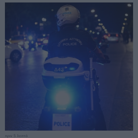
πριν 5 λεπτά