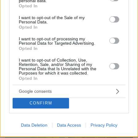
personal data.
grant or deny consent to Google and its third-party tags to
Opted In
use your data for below specified purposes in below Google
08.08.2026, 18:48
consent section.
I want to opt-out of the Sale of my
Εγκαταλείπει το κόμμα Καρυστιανού και ο
Personal Data.
επιχειρηματίας Νίκος Μπρουτζάκης: Καταγγέλλει
Opted In
κλειστή κάστα, «λένε προδότες και πληρωμένους
I want to opt-out of processing my
όσους αποχωρούν»
Personal Data for Targeted Advertising.
Opted In
I want to opt-out of Collection, Use,
Retention, Sale, and/or Sharing of my
Personal Data that Is Unrelated with the
Purposes for which it was collected.
Opted In
Google consents
CONFIRM
Data Deletion
Data Access
Privacy Policy