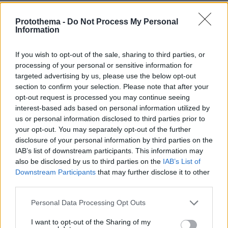
ΤΑ ΠΙΟ ΔΗΜΟΦΙΛΗ
Protothema -
Do Not Process My Personal
Information
If you wish to opt-out of the sale, sharing to third parties, or
processing of your personal or sensitive information for
targeted advertising by us, please use the below opt-out
section to confirm your selection. Please note that after your
opt-out request is processed you may continue seeing
interest-based ads based on personal information utilized by
us or personal information disclosed to third parties prior to
your opt-out. You may separately opt-out of the further
disclosure of your personal information by third parties on the
IAB’s list of downstream participants. This information may
also be disclosed by us to third parties on the
IAB’s List of
Downstream Participants
that may further disclose it to other
third parties.
Please note that this website/app uses one or more Google
Personal Data Processing Opt Outs
services and may gather and store information including but
not limited to your visit or usage behaviour. You may click to
I want to opt-out of the Sharing of my