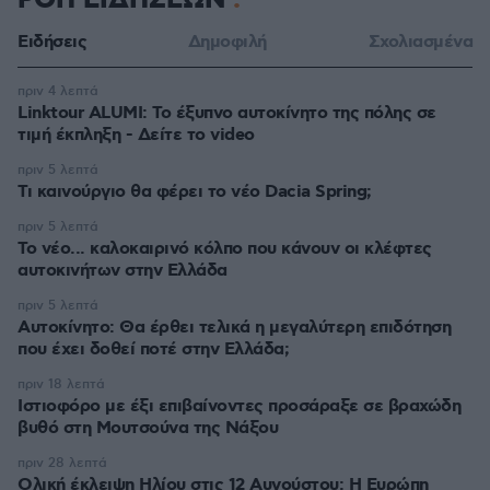
ΡΟΗ ΕΙΔΗΣΕΩΝ
Ειδήσεις
Δημοφιλή
Σχολιασμένα
πριν 4 λεπτά
Linktour ALUMI: Το έξυπνο αυτοκίνητο της πόλης σε
τιμή έκπληξη - Δείτε το video
πριν 5 λεπτά
Τι καινούργιο θα φέρει το νέο Dacia Spring;
πριν 5 λεπτά
Το νέο... καλοκαιρινό κόλπο που κάνουν οι κλέφτες
αυτοκινήτων στην Ελλάδα
πριν 5 λεπτά
Αυτοκίνητο: Θα έρθει τελικά η μεγαλύτερη επιδότηση
που έχει δοθεί ποτέ στην Ελλάδα;
πριν 18 λεπτά
Ιστιοφόρο με έξι επιβαίνοντες προσάραξε σε βραχώδη
βυθό στη Μουτσούνα της Νάξου
πριν 28 λεπτά
Ολική έκλειψη Ηλίου στις 12 Αυγούστου: Η Ευρώπη