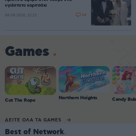
υγιέστατο κοριτσάκι
64
08.08.2026, 22:23
Games
Northern Heights
Candy Bub
Cut The Rope
ΔΕΙΤΕ ΟΛΑ ΤΑ GAMES
Best of Network