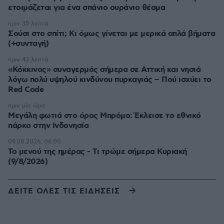
ετοιμάζεται για ένα σπάνιο ουράνιο θέαμα
πριν 35 λεπτά
Σούσι στο σπίτι; Κι όμως γίνεται με μερικά απλά βήματα
(+συνταγή)
πριν 43 λεπτά
«Κόκκινος» συναγερμός σήμερα σε Αττική και νησιά
λόγω πολύ υψηλού κινδύνου πυρκαγιάς – Πού ισχύει το
Red Code
πριν μία ώρα
Μεγάλη φωτιά στο όρος Μπρόμο: Έκλεισε το εθνικό
πάρκο στην Ινδονησία
09.08.2026, 06:00
Το μενού της ημέρας - Τι τρώμε σήμερα Κυριακή
(9/8/2026)
ΔΕΙΤΕ ΟΛΕΣ ΤΙΣ ΕΙΔΗΣΕΙΣ