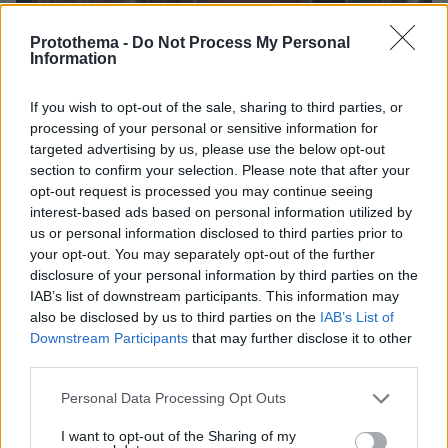
Protothema -
Do Not Process My Personal
Information
If you wish to opt-out of the sale, sharing to third parties, or
28.05.2022, 16:53
processing of your personal or sensitive information for
Το «θρίλερ» με το ιρανικό πετρέλαιο - Δείτε αποκλειστικές
targeted advertising by us, please use the below opt-out
φωτογραφίες από την κατάσχεση ανοιχτά της Καρύστου
section to confirm your selection. Please note that after your
opt-out request is processed you may continue seeing
interest-based ads based on personal information utilized by
Thema Insights
us or personal information disclosed to third parties prior to
your opt-out. You may separately opt-out of the further
disclosure of your personal information by third parties on the
IAB’s list of downstream participants. This information may
also be disclosed by us to third parties on the
IAB’s List of
Downstream Participants
that may further disclose it to other
third parties.
Please note that this website/app uses one or more Google
Personal Data Processing Opt Outs
services and may gather and store information including but
not limited to your visit or usage behaviour. You may click to
I want to opt-out of the Sharing of my