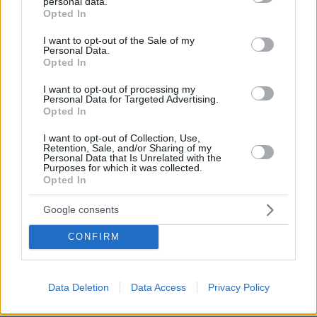
personal data.
grant or deny consent to Google and its third-party tags to
Opted In
use your data for below specified purposes in below Google
consent section.
I want to opt-out of the Sale of my
Personal Data.
Opted In
I want to opt-out of processing my
Personal Data for Targeted Advertising.
Opted In
I want to opt-out of Collection, Use,
Retention, Sale, and/or Sharing of my
Personal Data that Is Unrelated with the
Purposes for which it was collected.
30.07.2026, 09:33
Opted In
Το DEI College παρουσιάζει τη Sophia. Την πρώτη 24/7
βοηθό AI που αλλάζει τον τρόπο με τον οποίο μαθαίνουν οι
φοιτητές
Google consents
CONFIRM
03.08.2026, 10:56
Η Smart φοιτητική κατοικία στην καρδιά της Αθήνας
Data Deletion
Data Access
Privacy Policy
29.07.2026, 09:39
Διασκεδάζουμε υπεύθυνα, επιστρέφουμε με ασφάλεια