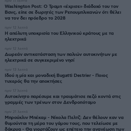
πριν 11 λεπτά
Washington Post: Ο Τραμπ «έχρισε» διάδοχό του τον
Βανς, είπε σε δωρητές των Ρεπουμπλικανών ότι θέλει
να τον δει πρόεδρο το 2028
πριν 12 λεπτά
Η απόλυτη υποκρισία του Ελληνικού κράτους με τα
ηλεκτρικά
πριν 12 λεπτά
Δωρεάν αντικατάσταση των παλιών αυτοκινήτων με
ηλεκτρικά σε συγκεκριμένο νησί
πριν 13 λεπτά
Ιδού η μία και μοναδική Bugatti Destrier - Ποιος
τυχερός θα την αποκτήσει;
πριν 17 λεπτά
Αυτοκίνητο παρέσυρε και τραυμάτισε πεζό κοντά στις
γραμμές των τρένων στον Δενδροπόταμο
πριν 21 λεπτά
Μπρούκλιν Μπέκαμ - Νίκολα Πελτζ: Δεν θέλουν καν να
θυμούνται τη μέρα του γάμου τους, που τελείωσε με
δάκρυα - Θα γιορτάζουν ως επέτειο την ανανέωση των