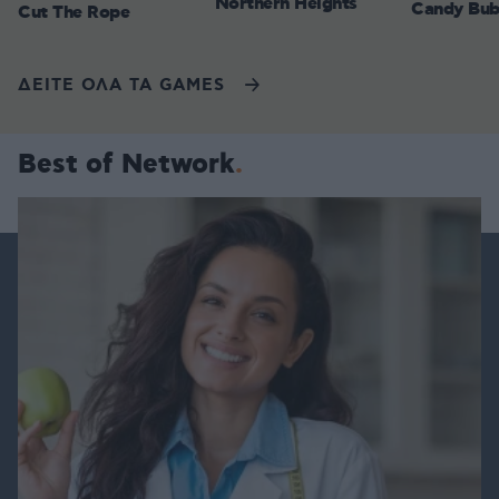
Northern Heights
Candy Bub
Cut The Rope
ΔΕΙΤΕ ΟΛΑ ΤΑ GAMES
Best of Network