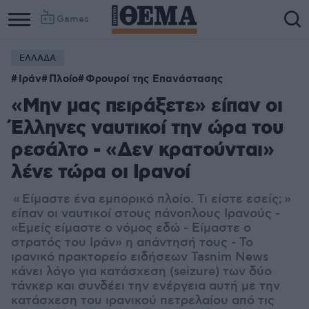
Games
ΕΛΛΑΔΑ
Ιράν
Πλοίο
Φρουροί της Επανάστασης
«Μην μας πειράξετε» είπαν οι
Έλληνες ναυτικοί την ώρα του
ρεσάλτο - «Δεν κρατούνται»
λένε τώρα οι Ιρανοί
« Είμαστε ένα εμπορικό πλοίο. Τι είστε εσείς; »
είπαν οι ναυτικοί στους πάνοπλους Ιρανούς -
«Εμείς είμαστε ο νόμος εδώ - Είμαστε ο
στρατός του Ιράν» η απάντησή τους - Το
ιρανικό πρακτορείο ειδήσεων Tasnim News
κάνει λόγο για κατάσχεση (seizure) των δύο
τάνκερ και συνδέει την ενέργεια αυτή με την
κατάσχεση του ιρανικού πετρελαίου από τις