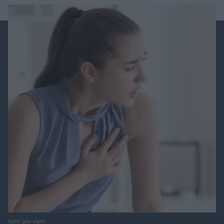
πριν μία ώρα