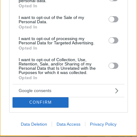
personal data.
grant or deny consent to Google and its third-party tags to
Opted In
use your data for below specified purposes in below Google
consent section.
I want to opt-out of the Sale of my
Personal Data.
09.05.2022, 23:03
Opted In
Τέσσερις νεκροί από τον φονικό μύκητα Candida Auris στην
Πάτρα
I want to opt-out of processing my
Personal Data for Targeted Advertising.
Opted In
I want to opt-out of Collection, Use,
Retention, Sale, and/or Sharing of my
Personal Data that Is Unrelated with the
Purposes for which it was collected.
Opted In
Google consents
CONFIRM
Data Deletion
Data Access
Privacy Policy