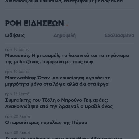
Διασκεδάζουμε υπεύθυνα, επιστρέφουμε με ασφάλεια
ΡΟΗ ΕΙΔΗΣΕΩΝ
Ειδήσεις
Δημοφιλή
Σχολιασμένα
πριν 10 λεπτά
Μουσακάς: Η μπεσαμέλ, τα λαχανικά και το τηγάνισμα
της μελιτζάνας, σύμφωνα με τους σεφ
πριν 10 λεπτά
Momwashing: Όταν μια επιχείρηση αγαπάει τη
μητρότητα μόνο στα λόγια αλλά όχι στα έργα
πριν 12 λεπτά
Συμπαίκτης του Τζόλη ο Μπρούνο Γκιμαράες:
Ανακοινώθηκε από την Άρσεναλ ο Βραζιλιάνος
πριν 20 λεπτά
Οι ωραιότερες παραλίες της Πάρου
πριν 20 λεπτά
Χωρίς τις αισθήσεις του ανασύρθηκε 43χρονος στη