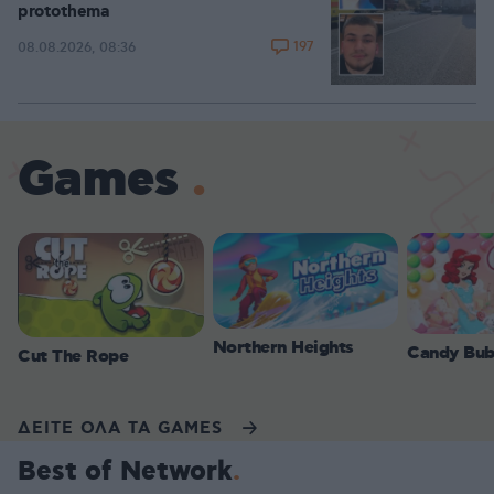
protothema
197
08.08.2026, 08:36
Games
Northern Heights
Candy Bub
Cut The Rope
ΔΕΙΤΕ ΟΛΑ ΤΑ GAMES
Best of Network