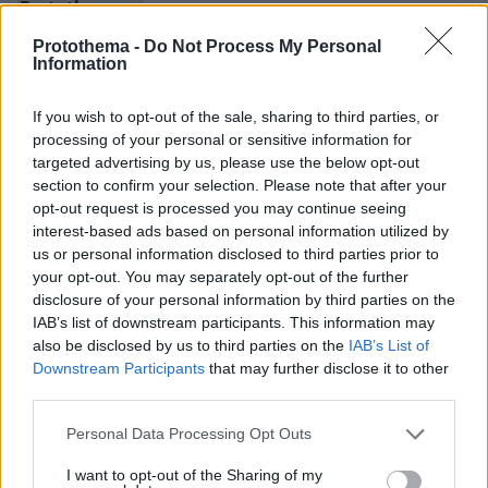
Protothema.gr
Protothema -
Do Not Process My Personal
Σχετικά Άρθρα
Information
If you wish to opt-out of the sale, sharing to third parties, or
processing of your personal or sensitive information for
targeted advertising by us, please use the below opt-out
section to confirm your selection. Please note that after your
opt-out request is processed you may continue seeing
interest-based ads based on personal information utilized by
us or personal information disclosed to third parties prior to
your opt-out. You may separately opt-out of the further
disclosure of your personal information by third parties on the
IAB’s list of downstream participants. This information may
also be disclosed by us to third parties on the
IAB’s List of
Downstream Participants
that may further disclose it to other
third parties.
Please note that this website/app uses one or more Google
Personal Data Processing Opt Outs
services and may gather and store information including but
not limited to your visit or usage behaviour. You may click to
I want to opt-out of the Sharing of my