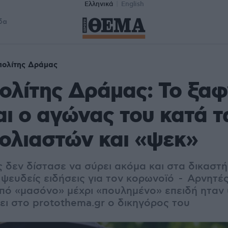
Ελληνικά
English
δα
πολίτης Δράμας
λίτης Δράμας: Το ξαφ
αι ο αγώνας του κατά 
ολιαστών και «ψεκ»
 δεν δίστασε να σύρει ακόμα και στα δικαστή
 ψευδείς ειδήσεις για τον κορωνοϊό - Αρνητέ
ό «μασόνο» μέχρι «πουλημένο» επειδή ηταν
έει στο protothema.gr ο δικηγόρος του