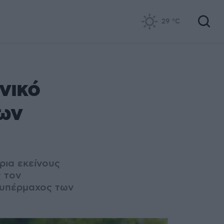
29
°C
νικό
των
ρια εκείνους
ς τον
 υπέρμαχος των