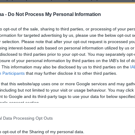
 τέλος του και “έφυγε” από έμφραγμα του
 Αυτή την ώρα γίνεται μια σύσκεψη και κατά
ma -
Do Not Process My Personal Information
 θα γίνει στην Ιερά Μονή Αναλήψεως του
to opt-out of the sale, sharing to third parties, or processing of your per
 Σίψα, εκεί όπου βρίσκεται κι ο τάφος του
formation for targeted advertising by us, please use the below opt-out s
γιου ο Καρσλίδης»
.
r selection. Please note that after your opt-out request is processed y
eing interest-based ads based on personal information utilized by us or
disclosed to third parties prior to your opt-out. You may separately opt-
ερασμένο Δεκέμβριο όταν ο Μητροπολίτης
losure of your personal information by third parties on the IAB’s list of
ηνύσεις
σε βάρος δυο συγκεκριμένων
. This information may also be disclosed by us to third parties on the
IA
ρνητών του κορωνοϊού
και των εμβολίων για
Participants
that may further disclose it to other third parties.
σεις σε σελίδα στο Facebook. Στις
 that this website/app uses one or more Google services and may gath
including but not limited to your visit or usage behaviour. You may click 
τους οι δυο αντιεμβολιαστές, που είχαν
 to Google and its third-party tags to use your data for below specifi
ει με τις απόψεις τους αρκετούς συμπολίτες
ogle consent section.
σαν στο σημείο μέσα από προσβολές και
δήσεις να εναντιωθούν όχι μόνο στο έργο του
l Data Processing Opt Outs
ς προσωπικότητας του. Σε δηλώσεις του ο
o opt-out of the Sharing of my personal data.
ης είχε αναφερθεί με λεπτομέρειες σε όσα