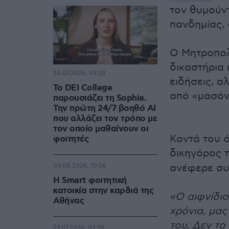
τον θυμούντ
πανδημίας, 
Ο Μητροπολί
δικαστήρια 
30.07.2026, 09:33
ειδήσεις, α
Το DEI College
από «μασόν
παρουσιάζει τη Sophia.
Την πρώτη 24/7 βοηθό AI
που αλλάζει τον τρόπο με
τον οποίο μαθαίνουν οι
Κοντά του ό
φοιτητές
δικηγόρος 
ανέφερε συ
03.08.2026, 10:56
Η Smart φοιτητική
κατοικία στην καρδιά της
«Ο αιφνίδι
Αθήνας
χρόνια, μας
του. Δεν το
29.07.2026, 09:39