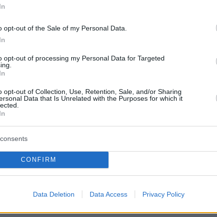
In
ια εκείνον:
o opt-out of the Sale of my Personal Data.
ανέφερς ότι απηγόρευσα να ενταφιάζονται οι
In
πό τον covid. Με αποτέλεσμα αυτό να
to opt-out of processing my Personal Data for Targeted
 μια αναστάτωση αρνητική για το πρόσωπό μου
ing.
In
πείρεται το ψεύδος εις την κοινωνία μέσω του
 Κάτω δε από το σχολιασμό αυτής της
o opt-out of Collection, Use, Retention, Sale, and/or Sharing
ersonal Data that Is Unrelated with the Purposes for which it
δήσεως, κάποιος κύριος έγραψε τα εξής,
lected.
In
τας τη φωτογραφία μου, “ιδού ο πουλημένος,
ος, ο μασόνος”. Εξετόξευσε τις τρεις
consents
κατηγορίες που μπορεί να εκτοξεύσει
α έναν κληρικό και μάλιστα έναν Επίσκοπο.
CONFIRM
έχω δωροδοκηθεί από κάπου, ότι είμαι
, εγώ που είμαι εις τύπον Χριστού εις την
Data Deletion
Data Access
Privacy Policy
ησία της Δράμας και ότι είμαι μασόνος»
.