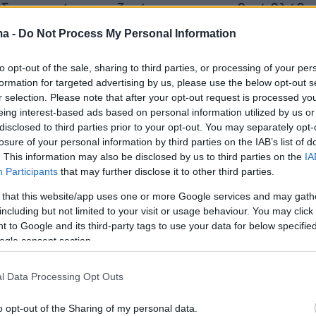
 δικαστηρίων αποζημίωση για την ηθική βλάβη
από τον αιφνίδιο θάνατο του συζύγου της και
ma -
Do Not Process My Personal Information
παιδιών τους, όπως ζήτησε να επιδικαστεί
α τις ανάγκες διαβίωσης τόσο της ίδιας όσο
to opt-out of the sale, sharing to third parties, or processing of your per
formation for targeted advertising by us, please use the below opt-out s
 παιδιών μέχρι την ενηλικίωσή τους. Ωστόσο, 
r selection. Please note that after your opt-out request is processed y
ήταν φειδωλή και επιδίκασε πολύ μικρότερα
eing interest-based ads based on personal information utilized by us or
υτά που ζήτησε με την αγωγή.
disclosed to third parties prior to your opt-out. You may separately opt-
losure of your personal information by third parties on the IAB’s list of
. This information may also be disclosed by us to third parties on the
IA
Participants
that may further disclose it to other third parties.
 that this website/app uses one or more Google services and may gath
including but not limited to your visit or usage behaviour. You may click 
 to Google and its third-party tags to use your data for below specifi
ogle consent section.
l Data Processing Opt Outs
o opt-out of the Sharing of my personal data.