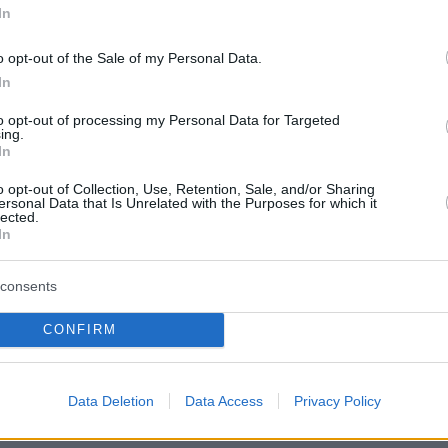
In
o opt-out of the Sale of my Personal Data.
In
to opt-out of processing my Personal Data for Targeted
ing.
In
το μοιραίο εκείνο βράδυ ήταν στο σπίτι του
o opt-out of Collection, Use, Retention, Sale, and/or Sharing
 στις 23.15 αισθάνθηκε έναν οξύ έντονο πόνο
ersonal Data that Is Unrelated with the Purposes for which it
lected.
 Η γυναίκα του κάλεσε γιατρό καρδιολόγο, ο
In
δόν αμέσως έφτασε στο σπίτι του ασθενούς.
 ηλεκτροκαρδιογράφημα και διαπίστωσε οξύ
consents
 πρόσθιο έμφραγμα του μυοκαρδίου, του
CONFIRM
άρμακα (Pensordil 5 mg και ασπιρίνη 500 mg)
μετά, στις 23.41, τηλεφώνησε στο ΕΚΑΒ
ην αποστολή ασθενοφόρου ή κινητής μονάδας
Data Deletion
Data Access
Privacy Policy
ίνοντας ότι πρόκειται για ασθενή 33 ετών με