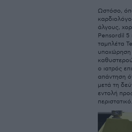
Ωστόσο, όπω
καρδιολόγο
άλγους, χο
Pensordil 5
ταμπλέτα T
υποχώρηση τ
καθυστερού
ο ιατρός επ
απάντηση ότ
μετά τη δεύ
εντολή προ
περιστατικό