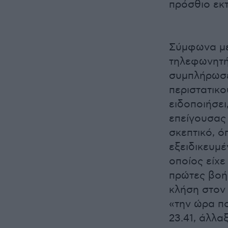
πρόσθιο εκ
Σύμφωνα με
τηλεφωνητή
συμπλήρωσε 
περιστατικο
ειδοποιήσει
επείγουσας 
σκεπτικό, ό
εξειδικευμ
οποίος είχε
πρώτες βοήθ
κλήση στον 
«την ώρα π
23.41, άλλα