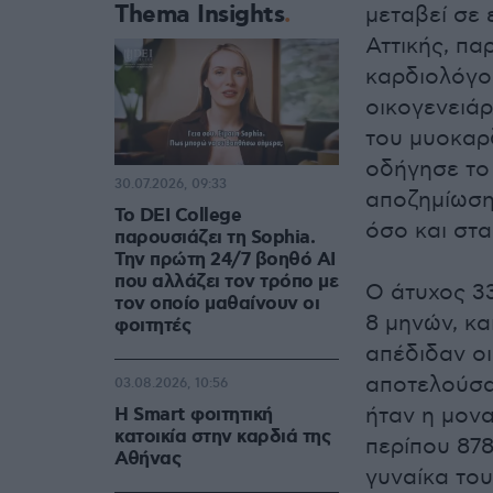
Thema Insights
μεταβεί σε 
Αττικής, π
καρδιολόγο
οικογενειά
του μυοκαρ
οδήγησε το 
30.07.2026, 09:33
αποζημίωση 
Το DEI College
όσο και στα
παρουσιάζει τη Sophia.
Την πρώτη 24/7 βοηθό AI
που αλλάζει τον τρόπο με
Ο άτυχος 33
τον οποίο μαθαίνουν οι
8 μηνών, κα
φοιτητές
απέδιδαν οι
αποτελούσα
03.08.2026, 10:56
ήταν η μονα
Η Smart φοιτητική
κατοικία στην καρδιά της
περίπου 878
Αθήνας
γυναίκα το