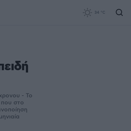
34
°C
πειδή
χρονου - Το
 που στο
ανοποίηση
μηνιαία