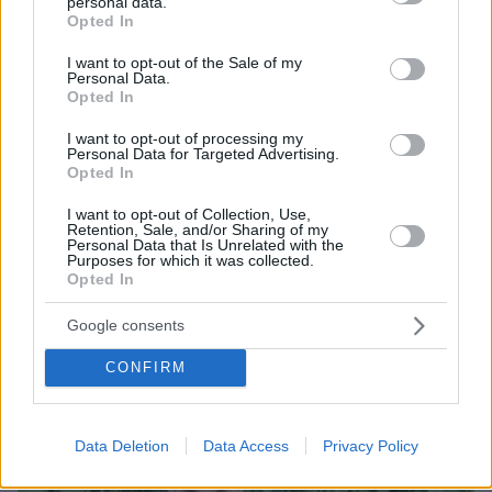
personal data.
grant or deny consent to Google and its third-party tags to
Opted In
use your data for below specified purposes in below Google
consent section.
I want to opt-out of the Sale of my
Personal Data.
Opted In
I want to opt-out of processing my
Personal Data for Targeted Advertising.
Opted In
I want to opt-out of Collection, Use,
Retention, Sale, and/or Sharing of my
Personal Data that Is Unrelated with the
Purposes for which it was collected.
07.08.2026, 13:17
Opted In
Ο οδηγός του φορτηγού περιγράφει πώς έγινε το
τροχαίο με τους νεκρούς μάνα και γιο στις Σέρρες,
Google consents
η 43χρονη και ο 21χρονος πήγαιναν μαζί για
δουλειά
CONFIRM
Data Deletion
Data Access
Privacy Policy