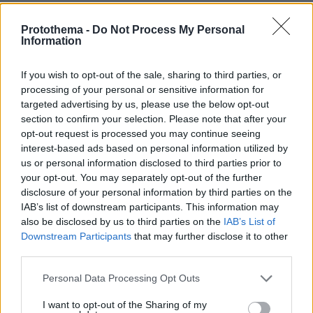
πριν 30 λεπτά
Με γεμάτα πλοία η έξοδος των αδειούχων: Πάνω από
Protothema -
Do Not Process My Personal
Information
129.000 επιβάτες αναχωρούν από Πειραιά, Ραφήνα και
Λαύριο
If you wish to opt-out of the sale, sharing to third parties, or
processing of your personal or sensitive information for
ΔΕΙΤΕ ΟΛΕΣ ΤΙΣ ΕΙΔΗΣΕΙΣ
targeted advertising by us, please use the below opt-out
section to confirm your selection. Please note that after your
opt-out request is processed you may continue seeing
interest-based ads based on personal information utilized by
ΤΑ ΠΙΟ ΔΗΜΟΦΙΛΗ
us or personal information disclosed to third parties prior to
your opt-out. You may separately opt-out of the further
disclosure of your personal information by third parties on the
IAB’s list of downstream participants. This information may
also be disclosed by us to third parties on the
IAB’s List of
Downstream Participants
that may further disclose it to other
third parties.
Please note that this website/app uses one or more Google
Personal Data Processing Opt Outs
services and may gather and store information including but
not limited to your visit or usage behaviour. You may click to
I want to opt-out of the Sharing of my