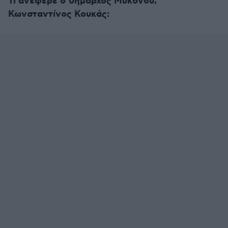
Τι ανέφερε ο δήμαρχος Μυκόνου,
Κωνσταντίνος Κουκάς: