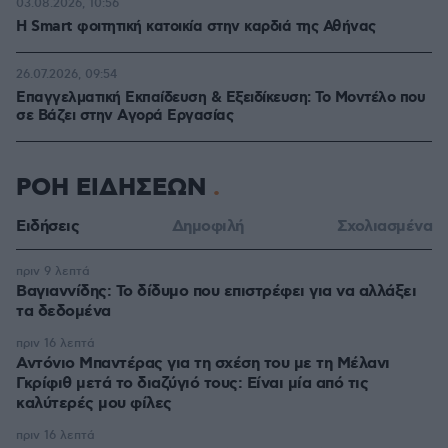
03.08.2026, 10:56
Η Smart φοιτητική κατοικία στην καρδιά της Αθήνας
26.07.2026, 09:54
Επαγγελματική Εκπαίδευση & Εξειδίκευση: Το Mοντέλο που
σε Bάζει στην Aγορά Eργασίας
ΡΟΗ ΕΙΔΗΣΕΩΝ
Ειδήσεις
Δημοφιλή
Σχολιασμένα
πριν 9 λεπτά
Βαγιαννίδης: Το δίδυμο που επιστρέφει για να αλλάξει
τα δεδομένα
πριν 16 λεπτά
Αντόνιο Μπαντέρας για τη σχέση του με τη Μέλανι
Γκρίφιθ μετά το διαζύγιό τους: Είναι μία από τις
καλύτερές μου φίλες
πριν 16 λεπτά