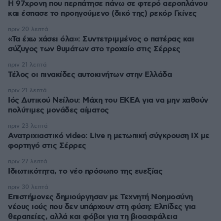
Η 97χρονη που περπάτησε πάνω σε φτερό αεροπλάνου
και έσπασε το προηγούμενο (δικό της) ρεκόρ Γκίνες
πριν 20 λεπτά
«Τα έχω χάσει όλα»: Συντετριμμένος ο πατέρας και
σύζυγος των θυμάτων στο τροχαίο στις Σέρρες
πριν 21 λεπτά
Τέλος οι πινακίδες αυτοκινήτων στην Ελλάδα
πριν 21 λεπτά
Ιός Δυτικού Νείλου: Μάχη του ΕΚΕΑ για να μην χαθούν
πολύτιμες μονάδες αίματος
πριν 23 λεπτά
Ανατριχιαστικό video: Live η μετωπική σύγκρουση ΙΧ με
φορτηγό στις Σέρρες
πριν 27 λεπτά
Ιδιωτικότητα, το νέο πρόσωπο της ευεξίας
πριν 30 λεπτά
Επιστήμονες δημιούργησαν με Τεχνητή Νοημοσύνη
νέους ιούς που δεν υπάρχουν στη φύση: Ελπίδες για
θεραπείες, αλλά και φόβοι για τη βιοασφάλεια