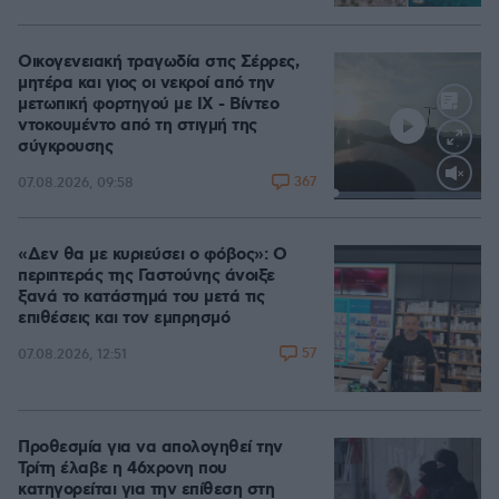
Οικογενειακή τραγωδία στις Σέρρες,
μητέρα και γιος οι νεκροί από την
μετωπική φορτηγού με ΙΧ - Βίντεο
ντοκουμέντο από τη στιγμή της
σύγκρουσης
367
07.08.2026, 09:58
Loaded
:
100.00%
«Δεν θα με κυριεύσει ο φόβος»: Ο
περιπτεράς της Γαστούνης άνοιξε
ξανά το κατάστημά του μετά τις
επιθέσεις και τον εμπρησμό
57
07.08.2026, 12:51
Προθεσμία για να απολογηθεί την
Τρίτη έλαβε η 46χρονη που
κατηγορείται για την επίθεση στη