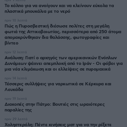
πριν 9 λεπτά
Το κόλπο για να ανοίγουν και να κλείνουν εύκολα τα
πλαστικά μπουκάλια με το νερό
πριν 10 λεπτά
Πώς η Πυροσβεστική διέσωσε πολίτες στη μεγάλη
φωτιά της Αττικοβοιωτίας, περισσότερα από 250 άτομα
απομακρύνθηκαν δια θαλάσσης, φωτογραφίες και
βίντεο
πριν 12 λεπτά
Ανάλυση: Γιατί ο αρχηγός των αμερικανικών Ενόπλων
Δυνάμεων ψάχνει απεμπλοκή από το Ιράν - Οι φόβοι για
μια νέα κλιμάκωση και οι ελλείψεις σε πυρομαχικά
πριν 14 λεπτά
Τέσσερις συλλήψεις για ναρκωτικά σε Κέρκυρα και
Λευκάδα
πριν 19 λεπτά
Διακοπές στην Πάτμο: Βουτιές στις ωραιότερες
παραλίες της
πριν 29 λεπτά
Χοληστερόλη: Πέντε κινήσεις ματ για να την ρίξετε