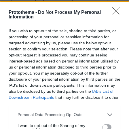
θα ήταν τόσο μεγάλες. Η αφρικανική σκόνη
Protothema -
Do Not Process My Personal
έχει συσχετισθεί με προβλήματα υγείας του
Information
ελληνικού πληθυσμού, καθώς έχει
παρατηρηθεί πως σε ημέρες με έντονες
If you wish to opt-out of the sale, sharing to third parties, or
συγκεντρώσεις σκόνης αυξάνονται οι
processing of your personal or sensitive information for
εισαγωγές στα νοσοκομεία ασθενών που
targeted advertising by us, please use the below opt-out
section to confirm your selection. Please note that after your
αντιμετωπίζουν αναπνευστικά και
opt-out request is processed you may continue seeing
καρδιολογικά προβλήματα. Αυτό συμβαίνει
interest-based ads based on personal information utilized by
γιατί τα σωματίδια με τις επικίνδυνες ουσίες
us or personal information disclosed to third parties prior to
μπορούν να εισέλθουν πολύ εύκολα στο
your opt-out. You may separately opt-out of the further
disclosure of your personal information by third parties on the
αναπνευστικό σύστημα ενός ανθρώπου.
IAB’s list of downstream participants. This information may
also be disclosed by us to third parties on the
IAB’s List of
Το υπουργείο Υγείας παλαιότερα, είχε δώσει
Downstream Participants
that may further disclose it to other
συστάσεις για την προστασία της δημόσιας
third parties.
υγείας από συγκεντρώσεις αιωρούμενων
Please note that this website/app uses one or more Google
Personal Data Processing Opt Outs
σωματιδίων.
services and may gather and store information including but
not limited to your visit or usage behaviour. You may click to
I want to opt-out of the Sharing of my