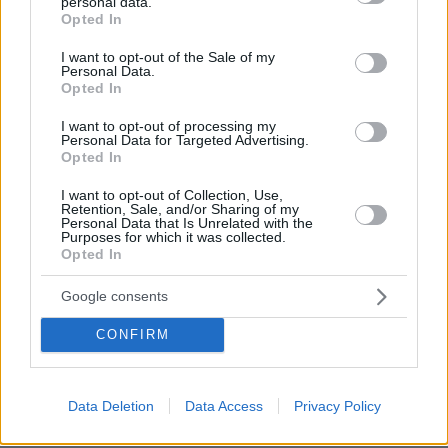
personal data.
grant or deny consent to Google and its third-party tags to
Ποιοι ανήκουν στις ευπαθείς ομάδες
Opted In
use your data for below specified purposes in below Google
consent section.
I want to opt-out of the Sale of my
Ειδικότερα:
Personal Data.
Opted In
– Ενήλικες με αναπνευστικό πρόβλημα
I want to opt-out of processing my
Personal Data for Targeted Advertising.
Opted In
– Ενήλικες καρδιοπαθείς και παιδιά με
αναπνευστικά προβλήματα θα πρέπει να
I want to opt-out of Collection, Use,
Retention, Sale, and/or Sharing of my
περιορίσουν κάθε έντονη σωματική άσκηση,
Personal Data that Is Unrelated with the
Purposes for which it was collected.
ιδιαίτερα αν αυτή γίνεται σε εξωτερικούς
Opted In
χώρους.
Google consents
– Άτομα με άσθμα μπορεί να χρειαστούν πιο
CONFIRM
συχνά εισπνοές ανακουφιστικοών φαρμάκων.
– Άτομα άνω των 65 ετών θα πρέπει να
Data Deletion
Data Access
Privacy Policy
περιορίσουν τη σωματική τους δραστηριότητα.