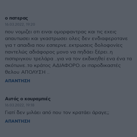
ο πατερας
16.03.2022, 19:20
που νομιζει οτι ειναι ομορφαντρας και τις εχεις
απαυτωσει και γκαστρωσει ολες δεν ενδιαφεροτανε
για τ απαιδια που εσπερνε..εκτρωσεις δολοφονίες
παντελώς αδιάφορος μονο να πηδάει ξέρει..η
πισπιριγκου τρελάρα ..για να τον εκδικηθεί ενα ένα τα
σκότωνε..το κράτος ΑΔΙΑΦΟΡΟ..οι ιταροδικαστές
θελου ΑΠΟΛΥΣΗ ..
ΑΠΑΝΤΗΣΗ
Αυτός ο κουραμπιές
16.03.2022, 19:18
Γιατί δεν μιλάει από που τον κρατάει άραγε;;
ΑΠΑΝΤΗΣΗ