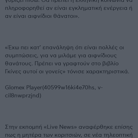
γυρίζει πίσω. Θα πρέπει η ελληνική κοινωνία να
πληροφορηθεί αν είναι εγκληματική ενέργεια ή
αν είναι αιφνίδιοι θάνατοι».
«Έχω πει κατ’ επανάληψη ότι είναι πολλές οι
συμπτώσεις, για να μιλάμε για αιφνίδιους
θανάτους. Πρέπει να γραφτούν στο βιβλίο
Γκίνες αυτοί οι γονείς» τόνισε χαρακτηριστικά.
Glomex Player(40599w16ki4e70hs, v-
cil8nwprzjnd)
Στην εκπομπή «Live News» αναφέρθηκε επίσης
πως η μητέρα των κοριτσιών, σε νέα τηλεοπτική