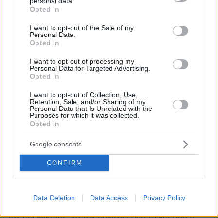
personal data.
04.08.2026, 11:20
grant or deny consent to Google and its third-party tags to
Opted In
Πώς μια απλή ιδέα εξελίχθηκε σε κορυφαίο θεσμό
use your data for below specified purposes in below Google
ρομποτικής στην Ελλάδα
consent section.
I want to opt-out of the Sale of my
Personal Data.
Opted In
06.08.2026, 10:52
Από μαθητής, φοιτητής σε άλλη πόλη!
I want to opt-out of processing my
Personal Data for Targeted Advertising.
Opted In
26.07.2026, 09:54
Επαγγελματική Εκπαίδευση & Εξειδίκευση: Το Mοντέλο που
I want to opt-out of Collection, Use,
σε Bάζει στην Aγορά Eργασίας
Retention, Sale, and/or Sharing of my
Personal Data that Is Unrelated with the
Purposes for which it was collected.
ΣΧΟΛΙΑ
(19)
Opted In
ΠΡΟΣΘΗΚΗ ΣΧΟΛΙΟΥ
Google consents
CONFIRM
κειτ
16.03.2022, 20:50
Data Deletion
Data Access
Privacy Policy
και η Ιριδα δεν πέθανε από αγενεσία. Όταν έστειλε
την αδελφή της ,να την σηκώσει από το κρεβάτι η