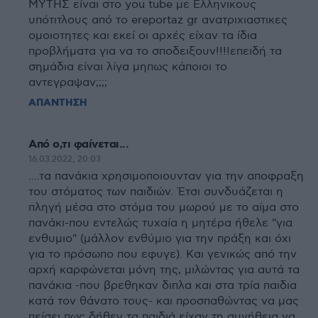
ΜΥΤΗΣ είναι στο you tube με Ελληνικους
υπότιτλους από το ereportaz gr ανατριχιαστικες
ομοιοτητες και εκεί οι αρχές είχαν τα ίδια
προβλήματα για να το σποδειξουν!!!!επειδή τα
σημάδια είναι λίγα μηπως κάποιοι το
αντεγραψαν;;;;
ΑΠΑΝΤΗΣΗ
Από ο,τι φαίνεται...
16.03.2022, 20:03
....τα πανάκια χρησιμοποιουνταν για την αποφραξη
του στόματος των παιδιών. Έτσι συνδυάζεται η
πληγή μέσα στο στόμα του μωρού με το αίμα στο
πανάκι-που εντελώς τυχαία η μητέρα ήθελε "για
ενθυμιο" (μάλλον ενθύμιο για την πράξη και όχι
για το πρόσωπο που εφυγε). Και γενικώς από την
αρχή καρφώνεται μόνη της, μιλώντας για αυτά τα
πανάκια -που βρεθηκαν διπλα και στα τρία παιδια
κατά τον θάνατο τους- και προσπαθώντας να μας
πείσει πως δήθεν τα παιδιά είχαν τη συνήθεια να