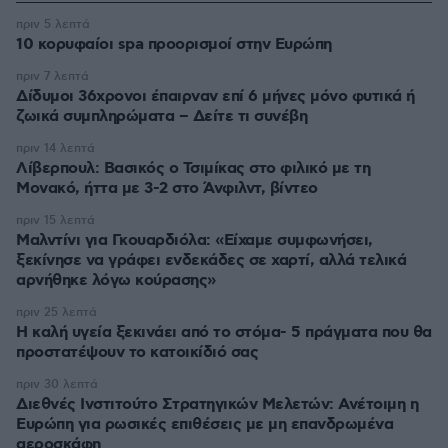
πριν 5 λεπτά
10 κορυφαίοι spa προορισμοί στην Ευρώπη
πριν 7 λεπτά
Δίδυμοι 36χρονοι έπαιρναν επί 6 μήνες μόνο φυτικά ή
ζωικά συμπληρώματα – Δείτε τι συνέβη
πριν 14 λεπτά
Λίβερπουλ: Βασικός ο Τσιμίκας στο φιλικό με τη
Μονακό, ήττα με 3-2 στο Άνφιλντ, βίντεο
πριν 15 λεπτά
Μαλντίνι για Γκουαρδιόλα: «Είχαμε συμφωνήσει,
ξεκίνησε να γράφει ενδεκάδες σε χαρτί, αλλά τελικά
αρνήθηκε λόγω κούρασης»
πριν 25 λεπτά
Η καλή υγεία ξεκινάει από το στόμα- 5 πράγματα που θα
προστατέψουν το κατοικίδιό σας
πριν 30 λεπτά
Διεθνές Ινστιτούτο Στρατηγικών Μελετών: Ανέτοιμη η
Ευρώπη για ρωσικές επιθέσεις με μη επανδρωμένα
αεροσκάφη