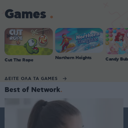
Games
Northern Heights
Candy Bub
Cut The Rope
ΔΕΙΤΕ ΟΛΑ ΤΑ GAMES
Best of Network