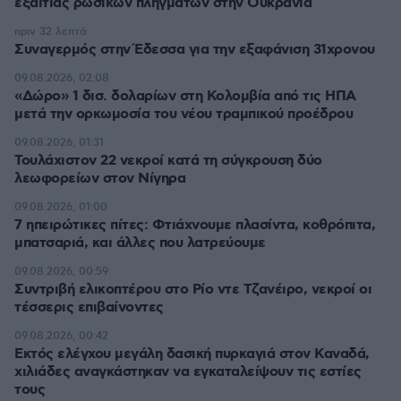
εξαιτίας ρωσικών πληγμάτων στην Ουκρανία
πριν 32 λεπτά
Συναγερμός στην Έδεσσα για την εξαφάνιση 31χρονου
09.08.2026, 02:08
«Δώρο» 1 δισ. δολαρίων στη Κολομβία από τις ΗΠΑ
μετά την ορκωμοσία του νέου τραμπικού προέδρου
09.08.2026, 01:31
Τουλάχιστον 22 νεκροί κατά τη σύγκρουση δύο
λεωφορείων στον Νίγηρα
09.08.2026, 01:00
7 ηπειρώτικες πίτες: Φτιάχνουμε πλασίντα, κοθρόπιτα,
μπατσαριά, και άλλες που λατρεύουμε
09.08.2026, 00:59
Συντριβή ελικοπτέρου στο Ρίο ντε Τζανέιρο, νεκροί οι
τέσσερις επιβαίνοντες
09.08.2026, 00:42
Εκτός ελέγχου μεγάλη δασική πυρκαγιά στον Καναδά,
χιλιάδες αναγκάστηκαν να εγκαταλείψουν τις εστίες
τους