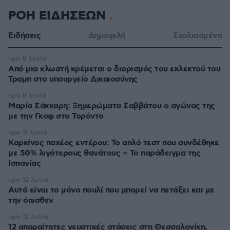
ΡΟΗ ΕΙΔΗΣΕΩΝ
Ειδήσεις
Δημοφιλή
Σχολιασμένα
πριν 8 λεπτά
Από μια κλωστή κρέμεται ο διορισμός του εκλεκτού του
Τραμπ στο υπουργείο Δικαιοσύνης
πριν 8 λεπτά
Μαρία Σάκκαρη: Ξημερώματα Σαββάτου ο αγώνας της
με την Γκοφ στο Τορόντο
πριν 11 λεπτά
Καρκίνος παχέος εντέρου: Το απλό τεστ που συνδέθηκε
με 50% λιγότερους θανάτους – Το παράδειγμα της
Ισπανίας
πριν 12 λεπτά
Αυτό είναι το μόνο πουλί που μπορεί να πετάξει και με
την όπισθεν
πριν 12 λεπτά
12 απαραίτητες γευστικές στάσεις στη Θεσσαλονίκη,