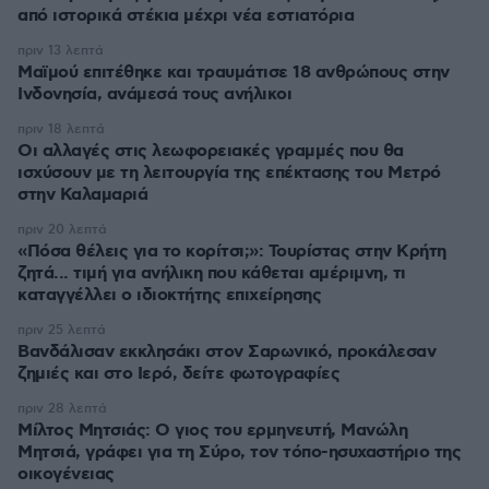
από ιστορικά στέκια μέχρι νέα εστιατόρια
πριν 13 λεπτά
Μαϊμού επιτέθηκε και τραυμάτισε 18 ανθρώπους στην
Ινδονησία, ανάμεσά τους ανήλικοι
πριν 18 λεπτά
Οι αλλαγές στις λεωφορειακές γραμμές που θα
ισχύσουν με τη λειτουργία της επέκτασης του Μετρό
στην Καλαμαριά
πριν 20 λεπτά
«Πόσα θέλεις για το κορίτσι;»: Τουρίστας στην Κρήτη
ζητά... τιμή για ανήλικη που κάθεται αμέριμνη, τι
καταγγέλλει ο ιδιοκτήτης επιχείρησης
πριν 25 λεπτά
Βανδάλισαν εκκλησάκι στον Σαρωνικό, προκάλεσαν
ζημιές και στο Ιερό, δείτε φωτογραφίες
πριν 28 λεπτά
Μίλτος Μητσιάς: Ο γιος του ερμηνευτή, Μανώλη
Μητσιά, γράφει για τη Σύρο, τον τόπο-ησυχαστήριο της
οικογένειας