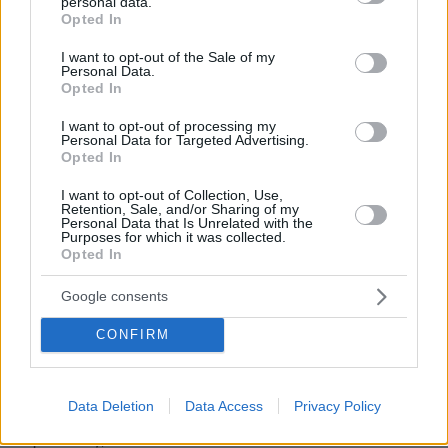
personal data.
grant or deny consent to Google and its third-party tags to
Opted In
Ανδρέα Δημητρίου 1, 08:00-14:00
use your data for below specified purposes in below Google
32. Πέλλα, Δημαρχείο Γιαννιτσών,
consent section.
I want to opt-out of the Sale of my
Personal Data.
Χατζηδημητρίου και Εθνικής Αντιστάσεως,
Opted In
08:30-15:30
33. Πιερία, Drive Through Ανδρομάχη,
I want to opt-out of processing my
Personal Data for Targeted Advertising.
Κατερίνη, 08:00-15:00
Opted In
34. Ροδόπη, Περιφερειακή Ενότητα Ροδόπης,
I want to opt-out of Collection, Use,
Δημοκρατίας, 1, Κομοτηνή, 09:00-15:00
Retention, Sale, and/or Sharing of my
Personal Data that Is Unrelated with the
35. Τρίκαλα, Πλατεία Δεσποτικού 08:00-12:00
Purposes for which it was collected.
Opted In
36. Τρίκαλα, Κεντρική Πλατεία 10:00-14:00
37. Φθιώτιδα, Δημοτικό Parking Γαλανέικα,
Google consents
Αλύτρωτων Πατρίδων και Αγίας Παρασκευής,
Λαμία, 09:00 – 15:00
CONFIRM
38. Φλώρινα, Ιατρείο ΕΟΔΥ, Ηπείρου 26, 08:30-
15:30
Data Deletion
Data Access
Privacy Policy
39. Χανιά, Αύλειος χώρος 2ου Κ.Υ Χανίων (1η –
2η ΤΟΜΥ), 09:00 – 14:30