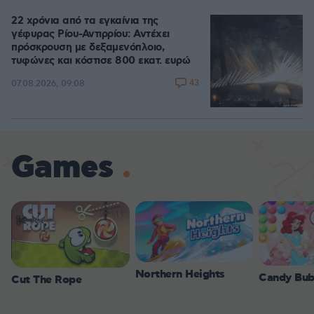
22 χρόνια από τα εγκαίνια της
γέφυρας Ρίου-Αντιρρίου: Αντέχει
πρόσκρουση με δεξαμενόπλοιο,
τυφώνες και κόστισε 800 εκατ. ευρώ
43
07.08.2026, 09:08
Games
Northern Heights
Candy Bub
Cut The Rope