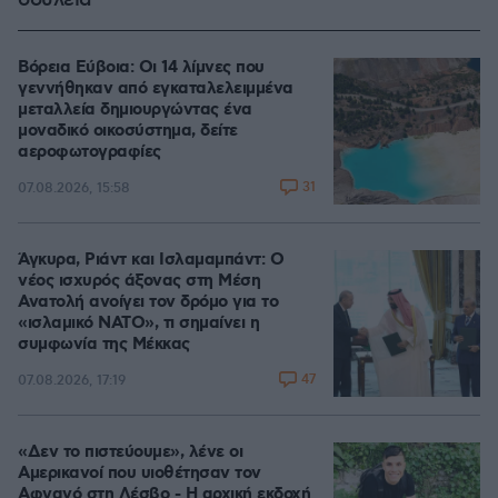
δουλειά
Βόρεια Εύβοια: Οι 14 λίμνες που
γεννήθηκαν από εγκαταλελειμμένα
μεταλλεία δημιουργώντας ένα
μοναδικό οικοσύστημα, δείτε
αεροφωτογραφίες
31
07.08.2026, 15:58
Άγκυρα, Ριάντ και Ισλαμαμπάντ: Ο
νέος ισχυρός άξονας στη Μέση
Ανατολή ανοίγει τον δρόμο για το
«ισλαμικό ΝΑΤΟ», τι σημαίνει η
συμφωνία της Μέκκας
47
07.08.2026, 17:19
«Δεν το πιστεύουμε», λένε οι
Αμερικανοί που υιοθέτησαν τον
Αφγανό στη Λέσβο - Η αρχική εκδοχή