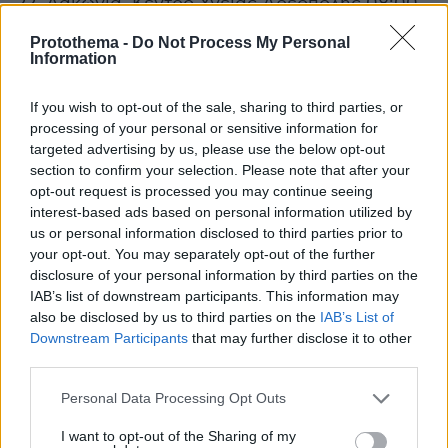
22. Λακωνία, Κέντρο Υγείας Αρεόπολης 08:00-
15:30
Protothema -
Do Not Process My Personal
23. Λάρισα, Κεντρική Πλατεία / Μπροστά στο
Information
Δημαρχείο,8:00-15:30
24. Λάρισα, Πλατεία ΟΣΕ 8:00-15:30
If you wish to opt-out of the sale, sharing to third parties, or
processing of your personal or sensitive information for
25. Λασίθι, ISOBOX Προαύλιος χώρος ΚΥ
targeted advertising by us, please use the below opt-out
Νεάπολης, 09:00-10:00
section to confirm your selection. Please note that after your
26. Λασίθι, Παλιό Δημαρχείο Αγίου Νικολάου,
opt-out request is processed you may continue seeing
10:15-15:00
interest-based ads based on personal information utilized by
us or personal information disclosed to third parties prior to
27. Λευκάδα, ΚΑΠΗ, Σκιαδαρέση 3, 08:00-14:00
your opt-out. You may separately opt-out of the further
28. Λήμνος, Μύρινα, παλαιό θυρωρείο Γ.Ν.
disclosure of your personal information by third parties on the
Λημνου, Ηφαιστου 1, 09:00-14:00
IAB’s list of downstream participants. This information may
29. Μαγνησία, ΚΑΠΗ, Αγ. Βασιλείου Δήμου
also be disclosed by us to third parties on the
IAB’s List of
Downstream Participants
that may further disclose it to other
Βόλου, Χατζηαργύρη & Τριανταφυλλίδη 08:30-
third parties.
15:30
30. Μεσσηνία, Καλαμάτα, Αίθουσα “Α.
Please note that this website/app uses one or more Google
Personal Data Processing Opt Outs
services and may gather and store information including but
Κουμουνδούρος”, 08:30 – 19:30
not limited to your visit or usage behaviour. You may click to
I want to opt-out of the Sharing of my
31. Ξάνθη, Κέντρο Υγείας Ξάνθης, ISOBOX,