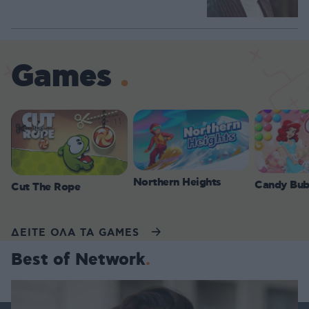
Games
Northern Heights
Candy Bub
Cut The Rope
ΔΕΙΤΕ ΟΛΑ ΤΑ GAMES
Best of Network