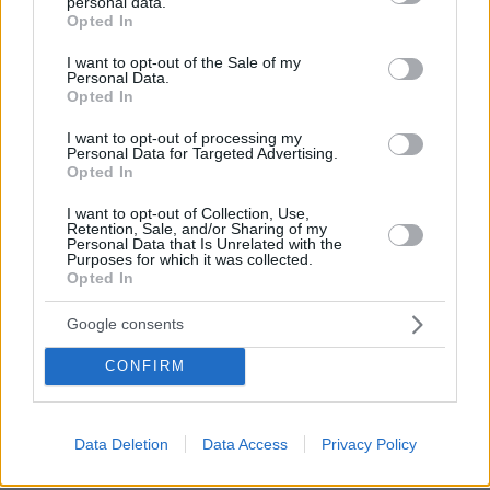
personal data.
Σφουγγάτο: 8 τρόποι να το φτιάξουμε – Από το πιο
grant or deny consent to Google and its third-party tags to
Opted In
απλό μέχρι το πιο πλούσιο
use your data for below specified purposes in below Google
consent section.
I want to opt-out of the Sale of my
πριν 26 λεπτά
Personal Data.
Ποιες είναι οι ομοιότητες και οι διαφορές ανάμεσα στις
Opted In
μέλισσες και τις σφήκες
I want to opt-out of processing my
πριν 32 λεπτά
Personal Data for Targeted Advertising.
Σαλάχ: Αποθεώθηκε από 25.000 φίλους της
Opted In
Τραμπζονσπόρ στο «Papara Park», βίντεο και
φωτογραφίες
I want to opt-out of Collection, Use,
Retention, Sale, and/or Sharing of my
Personal Data that Is Unrelated with the
πριν 33 λεπτά
Purposes for which it was collected.
Πώς έγινε η τραγωδία με την νεκρή μητέρα στα Μάλια:
Opted In
Βούτηξε για να βοηθήσει τη φίλη της και πνίγηκε, τα
παιδιά φώναζαν για βοήθεια
Google consents
CONFIRM
ΔΕΙΤΕ ΟΛΕΣ ΤΙΣ ΕΙΔΗΣΕΙΣ
Data Deletion
Data Access
Privacy Policy
ΤΑ ΠΙΟ ΔΗΜΟΦΙΛΗ