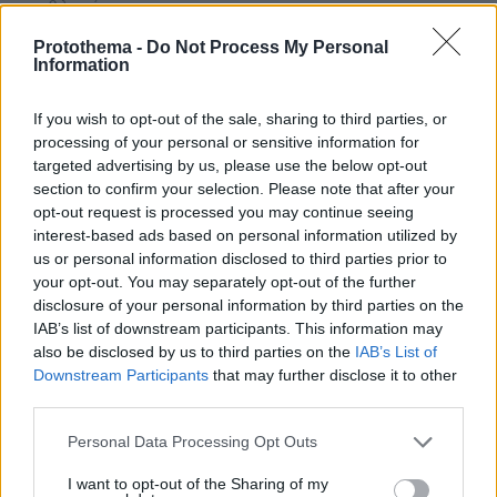
πριν 9 λεπτά
Το λάθος που μπορεί να σου χαλάσει τις διακοπές
Protothema -
Do Not Process My Personal
Information
πριν 16 λεπτά
Προϊόν εργαστηρίου ή της φύσης ο κορωνοϊός; Άλλα
έλεγε δημόσια ο Φάουτσι και άλλα ιδιωτικά, αρνήθηκε
If you wish to opt-out of the sale, sharing to third parties, or
100 φορές να απαντήσει στο Κογκρέσο
processing of your personal or sensitive information for
targeted advertising by us, please use the below opt-out
πριν 18 λεπτά
Ξεκινούν τα δοκιμαστικά δρομολόγια της επέκτασης
section to confirm your selection. Please note that after your
του Μετρό Θεσσαλονίκης προς την Καλαμαριά,
opt-out request is processed you may continue seeing
«ενθαρρυντικές οι πρώτες ενδείξεις» δηλώνει ο
interest-based ads based on personal information utilized by
Ταχιάος
us or personal information disclosed to third parties prior to
your opt-out. You may separately opt-out of the further
LIVE UPDATE
πριν 20 λεπτά
disclosure of your personal information by third parties on the
ΠΑΟΚ - Άντερλεχτ 0-1 (ημίχρονο): Παλεύει για την
IAB’s list of downstream participants. This information may
ισοφάριση ο «Δικέφαλος», έχασε πέναλτι ο Μιχαηλίδης,
also be disclosed by us to third parties on the
IAB’s List of
Downstream Participants
that may further disclose it to other
third parties.
πριν 23 λεπτά
Για πάντα στη Ρεάλ Μαδρίτης ο Βινίσιους: Yπέγραψε
Please note that this website/app uses one or more Google
Personal Data Processing Opt Outs
νέο συμβόλαιο έως το 2032 ο Βραζιλιάνος
services and may gather and store information including but
not limited to your visit or usage behaviour. You may click to
I want to opt-out of the Sharing of my
πριν 26 λεπτά