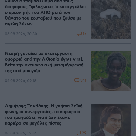
«Χυδαίο τραμπουκισμό από τους
διάφορους "φιλόζωους"» καταγγέλλει
ο ερευνητής του ΑΠΘ μετά τον
θάνατο του κουταβιού που ζούσε με
αγέλη λύκων
17
06.08.2026, 20:30
Νεαρή γυναίκα με ακατέργαστη
ομορφιά από την Αιθιοπία έγινε viral,
δείτε την εντυπωσιακή μεταμόρφωσή
της από μακιγιέρ
341
06.08.2026, 09:18
Δημήτρης Ξανθάκης: Η γνήσια λαϊκή
φωνή, οι συνεργασίες, τα κορυφαία
του τραγούδια, γιατί δεν έκανε
καριέρα σε μεγάλες πίστες
29
06.08.2026, 16:32