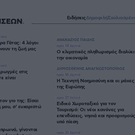
Ειδήσεις
Δημοφιλή
Σχολιασμέν
ΗΣΕΩΝ
επτό
ΑΘΑΝΑΣΙΟΣ ΠΑΙΔΗΣ
α Γάτας: 4 λόγοι
πριν 14 λεπτά
άνουν τη ζωή μας
Ο κλιματικός πληθωρισμός διαλύει
την οικονομία
επτό
ΔΗΜΟΣΘΕΝΗΣ ΑΝΑΓΝΩΣΤΟΠΟΥΛΟΣ
 ρωγμές στις
πριν 16 λεπτά
ε είναι
H Τεχνητή Νοημοσύνη και οι μάχες
της Ευρώπης
πριν 21 λεπτά
ον γιο της: Είσαι
Ειδικό Χωροταξικό για τον
 μου, σ' ευχαριστώ
Τουρισμό: Οι νέοι κανόνες για
επενδύσεις, νησιά και προορισμού
υπό πίεση
πρωινά, γίνονται
πριν 31 λεπτά