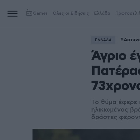
Games
Όλες οι Ειδήσεις
Ελλάδα
Πρωτοσέλι
Αστυνο
ΕΛΛΑΔΑ
Άγριο έ
Πατέρας
73χρον
Tο θύμα έφερε 
ηλικιωμένος βρ
δράστες φέροντα