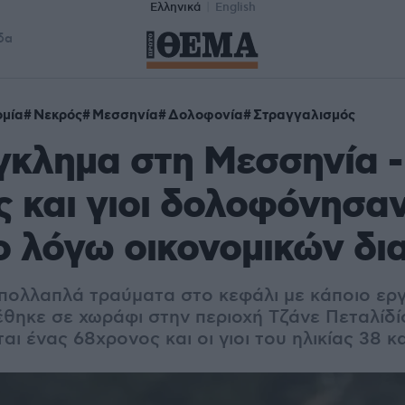
Ελληνικά
English
δα
μία
Νεκρός
Μεσσηνία
Δολοφονία
Στραγγαλισμός
γκλημα στη Μεσσηνία -
 και γιοι δολοφόνησα
ο λόγω οικονομικών δ
πολλαπλά τραύματα στο κεφάλι με κάποιο εργ
έθηκε σε χωράφι στην περιοχή Τζάνε Πεταλίδί
ι ένας 68χρονος και οι γιοι του ηλικίας 38 κ