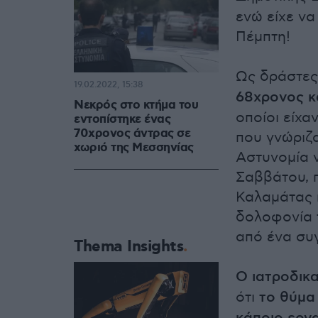
ενώ είχε ν
Πέμπτη!
Ως δράστες
19.02.2022, 15:38
68χρονος κα
Νεκρός στο κτήμα του
οποίοι είχα
εντοπίστηκε ένας
70χρονος άντρας σε
που γνώριζα
χωριό της Μεσσηνίας
Αστυνομία ν
Σαββάτου, 
Καλαμάτας 
δολοφονία 
από ένα συ
Thema Insights
Ο ιατροδικ
ότι
το θύμα