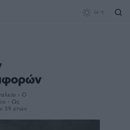
26
°C
ν
ιαφορών
αλείο - Ο
ου - Ως
αι 39 ετών