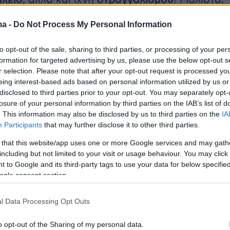
αλείο
, αλλά και ίχνη
στραγγαλισμού
! Μάλιστα,
τι οι δολοφόνοι του έδωσαν και την
ma -
Do Not Process My Personal Information
ολή χτυπώντας τον με ένα εργαλείο,
"κάβουρα", που δεν έχει βρεθεί ακόμη και η
to opt-out of the sale, sharing to third parties, or processing of your per
 ιδιοκτησίες τους συνεχίζεται.
formation for targeted advertising by us, please use the below opt-out s
r selection. Please note that after your opt-out request is processed y
eing interest-based ads based on personal information utilized by us or
disclosed to third parties prior to your opt-out. You may separately opt-
και τα παιδιά του ισχυρίστηκαν ότι
losure of your personal information by third parties on the IAB’s list of
ν με το θύμα για τις
οικονομικές διαφορές
. This information may also be disclosed by us to third parties on the
IA
Participants
that may further disclose it to other third parties.
αι ότι ο 73χρονος τους επιτέθηκε πρώτος.
 that this website/app uses one or more Google services and may gath
 μόνο το γεγονός ότι πήγαν και οι τρεις μαζί
including but not limited to your visit or usage behaviour. You may click 
ν στο χωράφι του, δείχνει τις προθέσεις τους.
 to Google and its third-party tags to use your data for below specifi
υς σχηματίζεται δικογραφία για
ogle consent section.
νία από πρόθεση κατά συναυτουργία και θα
στον εισαγγελέα Πλημμελειοδικών
l Data Processing Opt Outs
o opt-out of the Sharing of my personal data.