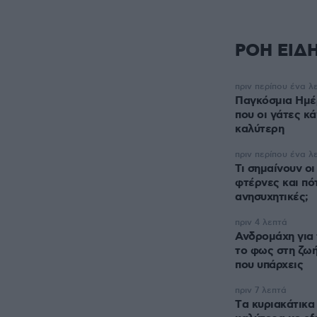
ΡΟΗ ΕΙΔ
πριν περίπου ένα λ
Παγκόσμια Ημέρ
που οι γάτες κ
καλύτερη
πριν περίπου ένα λ
Τι σημαίνουν οι
φτέρνες και πότ
ανησυχητικές;
πριν 4 λεπτά
Ανδρομάχη για τ
το φως στη ζωή
που υπάρχεις
πριν 7 λεπτά
Tα κυριακάτικα 