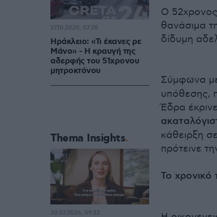
Ο 52χρονος
θανάσιμα τη
27.10.2020, 07:28
δίδυμη αδελ
Ηράκλειο: «Τι έκανες ρε
Μάνο» - Η κραυγή της
αδερφής του 51χρονου
μητροκτόνου
Σύμφωνα με
υπόθεσης, π
Έδρα έκρινε
ακαταλόγισ
κάθειρξη σ
Thema Insights
πρότεινε τη
Το χρονικό
30.07.2026, 09:33