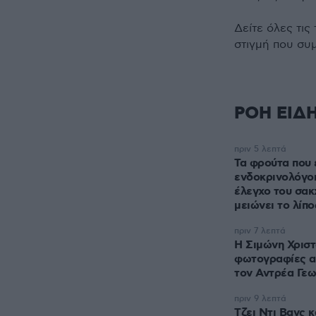
Δείτε όλες τις
στιγμή που συ
ΡΟΗ ΕΙΔ
πριν 5 λεπτά
Τα φρούτα που 
ενδοκρινολόγοι
έλεγχο του σακ
μειώνει το λίπο
πριν 7 λεπτά
Η Σιμώνη Χρισ
φωτογραφίες απ
τον Αντρέα Γεω
πριν 9 λεπτά
Τζει Ντι Βανς 