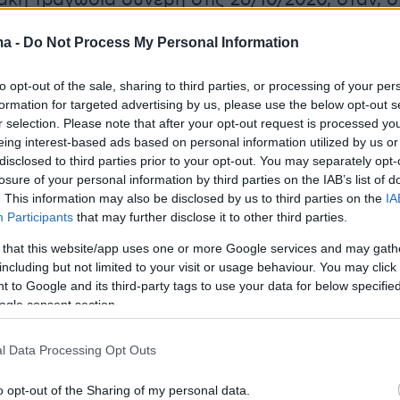
ακή τραγωδία συνέβη στις 26/10/2020, όταν, ο
αυμάτισε τις δυο γυναίκες με μαχαίρι.
ma -
Do Not Process My Personal Information
ρονη,
όσο και η δίδυμη αδερφή του θύτη
to opt-out of the sale, sharing to third parties, or processing of your per
αν εσπευσμένα στο Βενιζέλειο Νοσοκομείο,
formation for targeted advertising by us, please use the below opt-out s
r selection. Please note that after your opt-out request is processed y
ικά, η 86χρονη άφησε την τελευταία της πνοή
eing interest-based ads based on personal information utilized by us or
μείο μεταφέρθηκε και ο δράστης, καθώς,
disclosed to third parties prior to your opt-out. You may separately opt-
ι είχε τραυματιστεί κι εκείνος με μαχαίρι,
losure of your personal information by third parties on the IAB’s list of
. This information may also be disclosed by us to third parties on the
IA
 είχε καταναλώσει ποσότητα ναρκωτικών
Participants
that may further disclose it to other third parties.
 that this website/app uses one or more Google services and may gath
including but not limited to your visit or usage behaviour. You may click 
 to Google and its third-party tags to use your data for below specifi
, παρέμεινε
διασωληνωμένος
και σε
ogle consent section.
στη Μονάδα Εντατικής Θεραπείας του
 για αρκετές ημέρες.
l Data Processing Opt Outs
o opt-out of the Sharing of my personal data.