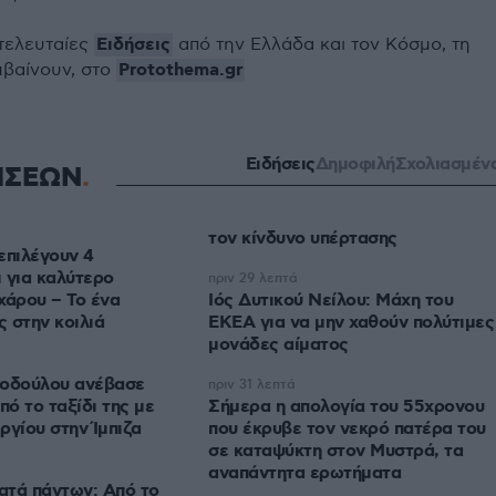
Ειδήσεις
 τελευταίες
από την Ελλάδα και τον Κόσμο, τη
Protothema.gr
μβαίνουν, στο
Ειδήσεις
Δημοφιλή
Σχολιασμέν
ΗΣΕΩΝ
τον κίνδυνο υπέρτασης
επιλέγουν 4
 για καλύτερο
πριν 29 λεπτά
χάρου – Το ένα
Ιός Δυτικού Νείλου: Μάχη του
ς στην κοιλιά
ΕΚΕΑ για να μην χαθούν πολύτιμες
μονάδες αίματος
τοδούλου ανέβασε
πριν 31 λεπτά
ό το ταξίδι της με
Σήμερα η απολογία του 55χρονου
ργίου στην Ίμπιζα
που έκρυβε τον νεκρό πατέρα του
σε καταψύκτη στον Μυστρά, τα
αναπάντητα ερωτήματα
κατά πάντων: Από το