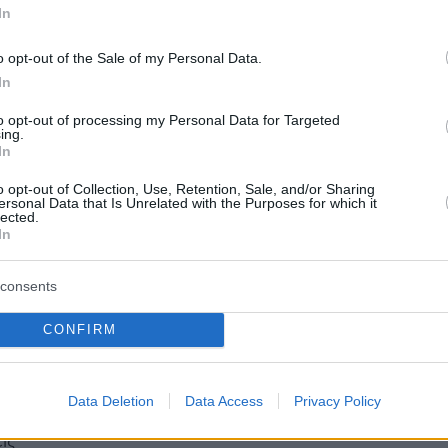
In
ήμερα:
o opt-out of the Sale of my Personal Data.
In
ση ή μπλόφα; Επιστρέφουν στη βάση τους
to opt-out of processing my Personal Data for Targeted
ing.
νάμεις που βρίσκονται κοντά στην Ουκρανία
In
o opt-out of Collection, Use, Retention, Sale, and/or Sharing
αριτόπουλος: Οι άγνωστες ιστορίες για τον
ersonal Data that Is Unrelated with the Purposes for which it
lected.
ιώτη και τους αντάρτες του
In
consents
για τις 4 Απριλίου η δίκη του προπονητή
 που κατηγορείται για βιασμό 11χρονης
CONFIRM
του
Data Deletion
Data Access
Privacy Policy
protothema.gr στο Google News
το
και μάθετε πρώτοι
εις