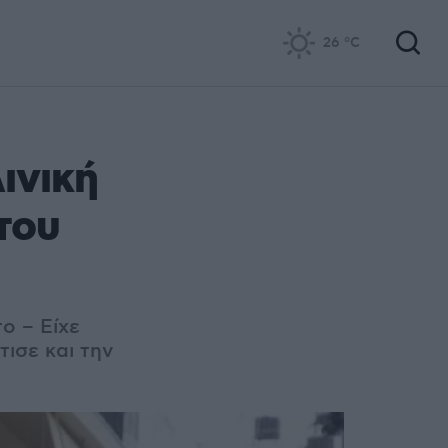
26
°C
ινική
του
ο – Είχε
ισε και την