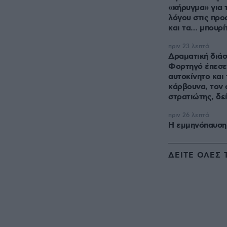
«κήρυγμα» για 
λόγου στις προ
και τα… μπουρί
πριν 23 λεπτά
Δραματική διάσ
Φορτηγό έπεσε
αυτοκίνητο και
κάρβουνα, τον
στρατιώτης, δεί
πριν 26 λεπτά
Η εμμηνόπαυση 
ΔΕΙΤΕ ΟΛΕΣ 