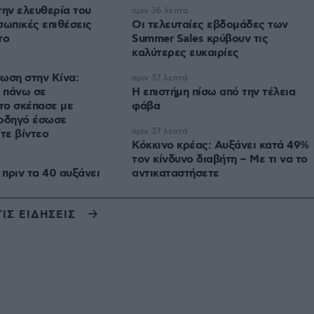
την ελευθερία του
πριν 36 λεπτά
σωπικές επιθέσεις
Οι τελευταίες εβδομάδες των
το
Summer Sales κρύβουν τις
καλύτερες ευκαιρίες
ωση στην Κίνα:
πριν 37 λεπτά
 πάνω σε
Η επιστήμη πίσω από την τέλεια
 το σκέπασε με
φάβα
 οδηγό έσωσε
πριν 37 λεπτά
τε βίντεο
Κόκκινο κρέας: Αυξάνει κατά 49%
τον κίνδυνο διαβήτη – Με τι να το
πριν τα 40 αυξάνει
αντικαταστήσετε
ΤΙΣ ΕΙΔΗΣΕΙΣ