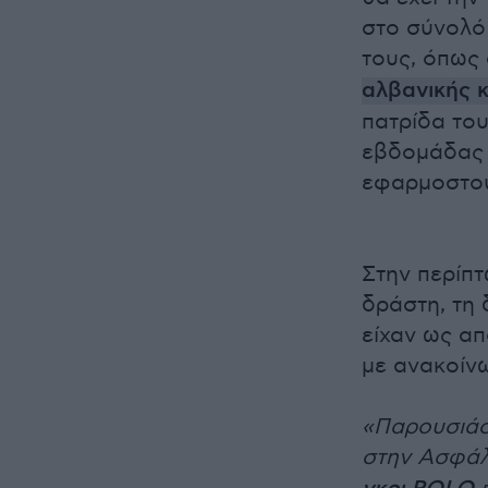
στο σύνολό 
τους, όπως
αλβανικής 
πατρίδα του
εβδομάδας 
εφαρμοστού
Στην περίπτ
δράστη, τη 
είχαν ως α
με ανακοίνω
«Παρουσιάσ
στην Ασφάλ