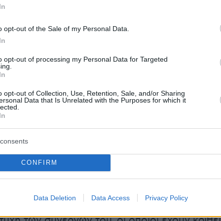
In
 από το
Ωραιόκαστρο Θεσσαλονίκης
και 12ος
δράστης, κρατείται στην Ασφάλεια
o opt-out of the Sale of my Personal Data.
ης σε εκτέλεση εντάλματος σύλληψης που
In
ς βάρος του, ενώ αναμένεται να οδηγηθεί
to opt-out of processing my Personal Data for Targeted
ing.
πρωί στον Εισαγγελέα Πρωτοδικών, ώστε να
In
εί το ένταλμα. Στη συνέχεια, θα παρουσιαστε
o opt-out of Collection, Use, Retention, Sale, and/or Sharing
 7ης Τακτικής Ανακρίτριας, από την οποία
ersonal Data that Is Unrelated with the Purposes for which it
lected.
να πάρει προθεσμία, για να απολογηθεί τις
In
έρες.
consents
ένταλμα που έχει εκδοθεί, ο 22χρονος
CONFIRM
α από κοινού ανθρωποκτονία με δόλο,
 και σε απόπειρα, κατά συρροή, όπως επίσης
οχή, εξαιτίας του σουγιά που βρέθηκε στο
Data Deletion
Data Access
Privacy Policy
του. Όπως εκτιμάται, και ο τελευταίος δράστη
 τύχη των συνεργών του, οι οποίοι έχουν κριθεί