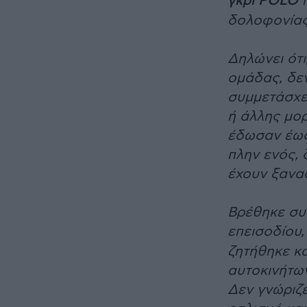
γκρι POLO
π
δολοφονίας
Δηλώνει ότι
ομάδας, δεν
συμμετάσχε
ή άλλης μορ
έδωσαν έως 
πλην ενός, 
έχουν ξανα
Βρέθηκε συ
επεισοδίου
ζητήθηκε κα
αυτοκινήτων
Δεν γνώριζ