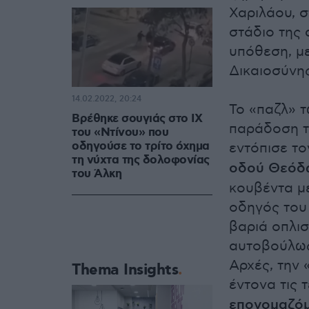
Χαριλάου, 
στάδιο της 
υπόθεση, με
Δικαιοσύνης
14.02.2022, 20:24
Το «παζλ» 
Βρέθηκε σουγιάς στο ΙΧ
παράδοση τ
του «Ντίνου» που
οδηγούσε το τρίτο όχημα
εντόπισε τ
τη νύχτα της δολοφονίας
οδού Θεόδ
του Άλκη
κουβέντα μ
οδηγός του 
βαριά οπλι
αυτοβούλως 
Αρχές, την
Thema Insights
έντονα τις 
επονομαζόμ