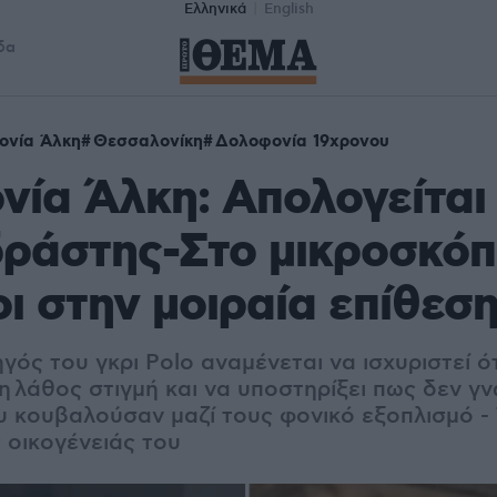
Ελληνικά
English
δα
ονία Άλκη
Θεσσαλονίκη
Δολοφονία 19χρονου
ία Άλκη: Απολογείται
δράστης-Στο μικροσκόπ
οι στην μοιραία επίθεσ
ός του γκρι Polo αναμένεται να ισχυριστεί ό
η λάθος στιγμή και να υποστηρίξει πως δεν γνώ
υ κουβαλούσαν μαζί τους φονικό εξοπλισμό - 
 οικογένειάς του