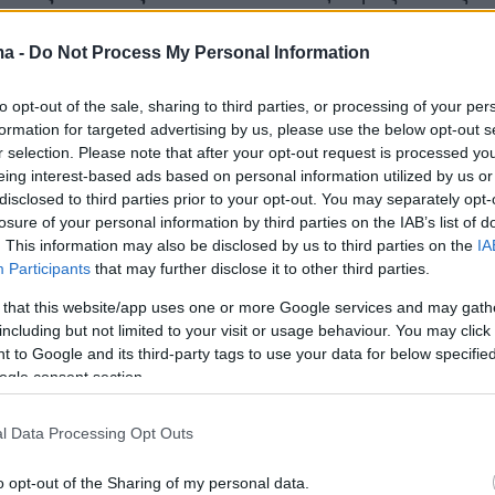
ύς αναφορικά με το ρόλο του στην
ma -
Do Not Process My Personal Information
ή επίθεση
, με αποτέλεσμα το θάνατο του
ού. Ο ίδιος αρνείται κάθε εμπλοκή στο
to opt-out of the sale, sharing to third parties, or processing of your per
εισόδιο, ωστόσο, παραδέχεται πως ήταν παρών
formation for targeted advertising by us, please use the below opt-out s
της επίθεσης, αλλά παρέμενε μέσα στο
r selection. Please note that after your opt-out request is processed y
eing interest-based ads based on personal information utilized by us or
στη διάρκειά της, ενώ δεν είχε ούτε οπτική
disclosed to third parties prior to your opt-out. You may separately opt-
 ισχυρίζεται.
losure of your personal information by third parties on the IAB’s list of
. This information may also be disclosed by us to third parties on the
IA
Participants
that may further disclose it to other third parties.
στο αυτοκίνητό του, με το οποίο οδηγήθηκε
 that this website/app uses one or more Google services and may gath
including but not limited to your visit or usage behaviour. You may click 
 οι αστυνομικοί εντόπισαν -κατά τη διάρκεια
 to Google and its third-party tags to use your data for below specifi
υ- εντός του οχήματος έναν
σουγιά
, χωρίς
ogle consent section.
ει προσδιοριστεί αν και αυτός έχει
θεί στη διάρκεια της επίθεσης της 1ης
l Data Processing Opt Outs
υ ή όχι.
o opt-out of the Sharing of my personal data.