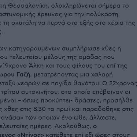
στη Θεσσαλονίκη, ολοκληρώνεται σήμερα το
αστυνομικής έρευνας για την πολύκροτη
 τη σκυτάλη να περνά στο εξής στα χέρια της
.
των κατηγορουμένων συμπλήρωσε χθες η
ου τελευταίου μέλους της ομάδας που
ον19χρονο Άλκη και τους φίλους του
επί της
ωρου Γαζή
, μετατρέποντας μια χαλαρή
εταξύ νεαρών σε παγίδα θανάτου. Ο 22χρονο
τρίτου αυτοκινήτου, στο οποίο επέβαιναν οι
σμένοι – όπως προκύπτει- δράστες, προσήλθε
χθες στις 8.30 το πρωί και παραδόθηκε στις
 «ανάσα» των οποίων ένοιωθε, άλλωστε,
τελευταίες ημέρες. Ακολούθως,
ο
ενος «Ντίνος»
κατέθετε επί έξι ώρες στους