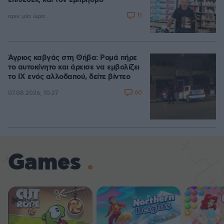
επιθέσεις και τον εμπρησμό
11
πριν μία ώρα
Άγριος καβγάς στη Θήβα: Ρομά πήρε
το αυτοκίνητο και άρχισε να εμβολίζει
το ΙΧ ενός αλλοδαπού, δείτε βίντεο
60
07.08.2026, 10:27
Games