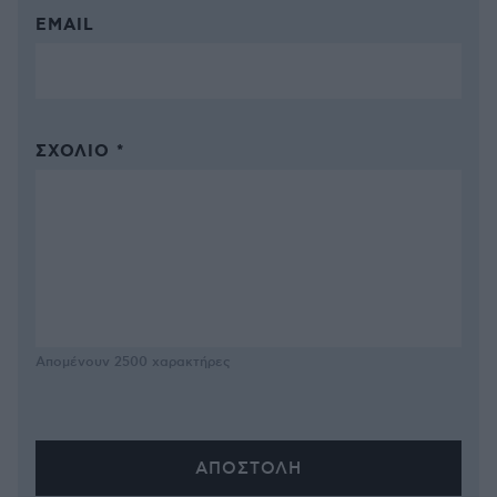
EMAIL
ΣΧΌΛΙΟ *
Απομένουν
2500
χαρακτήρες