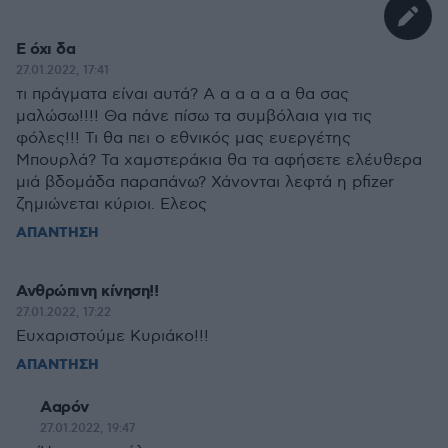
Ε όχι δα
27.01.2022, 17:41
τι πράγματα είναι αυτά? Α α α α α α θα σας
μαλώσω!!!! Θα πάνε πίσω τα συμβόλαια για τις
φόλες!!! Τι θα πει ο εθνικός μας ευεργέτης
Μπουρλά? Τα χαμστεράκια θα τα αφήσετε ελέυθερα
μιά βδομάδα παραπάνω? Χάνονται λεφτά η pfizer
ζημιώνεται κύριοι. Ελεος
ΑΠΑΝΤΗΣΗ
Ανθρώπινη κίνηση!!
27.01.2022, 17:22
Ευχαριστούμε Κυριάκο!!!
ΑΠΑΝΤΗΣΗ
Ααρόν
27.01.2022, 19:47