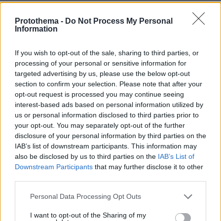
πριν 24 λεπτά
Στο mega yacht «Boardwalk» στην Κέρκυρα η δεξίωση
Protothema -
Do Not Process My Personal
για τα 250 χρόνια από την αμερικανική ανεξαρτησία -
Information
Δείτε φωτογραφίες και βίντεο
If you wish to opt-out of the sale, sharing to third parties, or
processing of your personal or sensitive information for
ΔΕΙΤΕ ΟΛΕΣ ΤΙΣ ΕΙΔΗΣΕΙΣ
targeted advertising by us, please use the below opt-out
section to confirm your selection. Please note that after your
opt-out request is processed you may continue seeing
interest-based ads based on personal information utilized by
ΤΑ ΠΙΟ ΔΗΜΟΦΙΛΗ
us or personal information disclosed to third parties prior to
your opt-out. You may separately opt-out of the further
disclosure of your personal information by third parties on the
IAB’s list of downstream participants. This information may
also be disclosed by us to third parties on the
IAB’s List of
Downstream Participants
that may further disclose it to other
third parties.
Please note that this website/app uses one or more Google
Personal Data Processing Opt Outs
services and may gather and store information including but
not limited to your visit or usage behaviour. You may click to
I want to opt-out of the Sharing of my