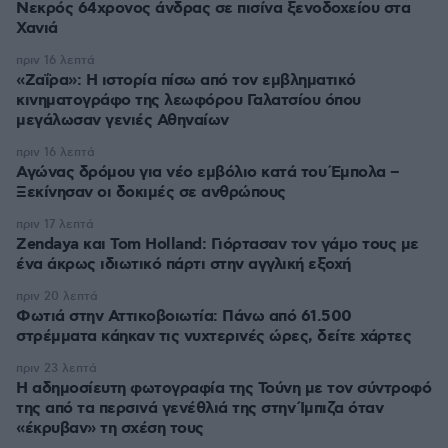
Νεκρός 64χρονος άνδρας σε πισίνα ξενοδοχείου στα
Χανιά
πριν 16 λεπτά
«Ζαΐρα»: Η ιστορία πίσω από τον εμβληματικό
κινηματογράφο της λεωφόρου Γαλατσίου όπου
μεγάλωσαν γενιές Αθηναίων
πριν 16 λεπτά
Αγώνας δρόμου για νέο εμβόλιο κατά του Έμπολα –
Ξεκίνησαν οι δοκιμές σε ανθρώπους
πριν 17 λεπτά
Zendaya και Tom Holland: Γιόρτασαν τον γάμο τους με
ένα άκρως ιδιωτικό πάρτι στην αγγλική εξοχή
πριν 20 λεπτά
Φωτιά στην Αττικοβοιωτία: Πάνω από 61.500
στρέμματα κάηκαν τις νυχτερινές ώρες, δείτε χάρτες
πριν 23 λεπτά
Η αδημοσίευτη φωτογραφία της Τούνη με τον σύντροφό
της από τα περσινά γενέθλιά της στην Ίμπιζα όταν
«έκρυβαν» τη σχέση τους