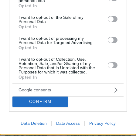
personal data.
grant or deny consent to Google and its third-party tags to
Opted In
use your data for below specified purposes in below Google
consent section.
I want to opt-out of the Sale of my
Personal Data.
Opted In
I want to opt-out of processing my
Personal Data for Targeted Advertising.
Opted In
I want to opt-out of Collection, Use,
Retention, Sale, and/or Sharing of my
Loaded
:
Personal Data that Is Unrelated with the
100.00%
Purposes for which it was collected.
07.08.2026, 09:58
Opted In
Οικογενειακή τραγωδία στις Σέρρες, μητέρα και
γιος οι νεκροί από την μετωπική φορτηγού με ΙΧ -
Google consents
Βίντεο ντοκουμέντο από τη στιγμή της
σύγκρουσης
CONFIRM
Data Deletion
Data Access
Privacy Policy