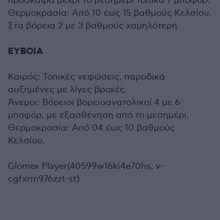
πρόσκαιρα μέχρι το μεσημέρι τοπικά 7 μποφόρ.
Θερμοκρασία: Από 10 έως 15 βαθμούς Κελσίου.
Στα βόρεια 2 με 3 βαθμούς χαμηλότερη.
ΕΥΒΟΙΑ
Καιρός: Τοπικές νεφώσεις, παροδικά
αυξημένες με λίγες βροχές.
Άνεμοι: Βόρειοι βορειοανατολικοί 4 με 6
μποφόρ, με εξασθένηση από το μεσημέρι.
Θερμοκρασία: Από 04 έως 10 βαθμούς
Κελσίου.
Glomex Player(40599w16ki4e70hs, v-
cgfxrm976zzt-st)