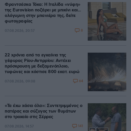
Φραντσέσκα Τόκα: Η Ιταλίδα «νύφη»
της Eurovision ποζάρει με μπικίνι και...
ολόγυμνη στην μπανιέρα της, δείτε
φωτογραφίες
8
07.08.2026, 20:57
22 χρόνια από τα εγκαίνια της
γέφυρας Ρίου-Αντιρρίου: Αντέχει
πρόσκρουση με δεξαμενόπλοιο,
τυφώνες και κόστισε 800 εκατ. ευρώ
64
07.08.2026, 09:08
«Τα έχω χάσει όλα»: Συντετριμμένος ο
πατέρας και σύζυγος των θυμάτων
στο τροχαίο στις Σέρρες
141
07.08.2026, 14:57