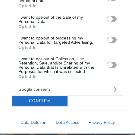
personal data.
grant or deny consent to Google and its third-party tags to
Opted In
use your data for below specified purposes in below Google
consent section.
I want to opt-out of the Sale of my
Personal Data.
15.12.2021, 11:01
Opted In
Χιόνια μέσα στο Σαββατοκύριακο σε σχετικά χαμηλά
υψόμετρα και κρύο σε όλη τη χώρα προβλέπει ο Καλλιάνος
I want to opt-out of processing my
Personal Data for Targeted Advertising.
Opted In
Thema Insights
I want to opt-out of Collection, Use,
Retention, Sale, and/or Sharing of my
Personal Data that Is Unrelated with the
Purposes for which it was collected.
Opted In
Google consents
CONFIRM
Data Deletion
Data Access
Privacy Policy