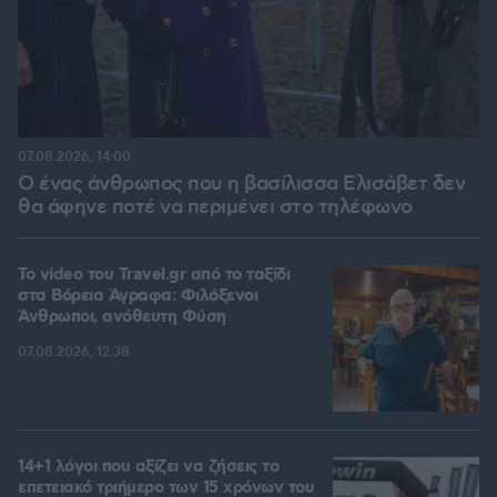
07.08.2026, 14:00
Ο ένας άνθρωπος που η βασίλισσα Ελισάβετ δεν
θα άφηνε ποτέ να περιμένει στο τηλέφωνο
To video του Travel.gr από το ταξίδι
στα Βόρεια Άγραφα: Φιλόξενοι
Άνθρωποι, ανόθευτη Φύση
07.08.2026, 12:38
14+1 λόγοι που αξίζει να ζήσεις το
επετειακό τριήμερο των 15 χρόνων του