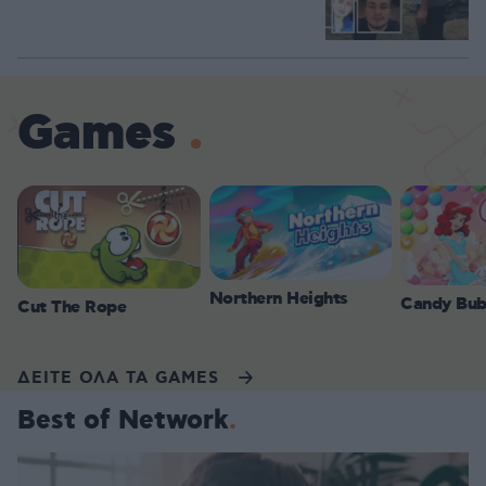
Games
Northern Heights
Candy Bub
Cut The Rope
ΔΕΙΤΕ ΟΛΑ ΤΑ GAMES
Best of Network