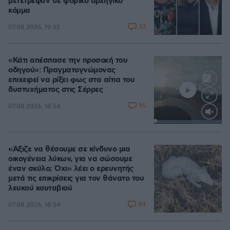
μετέτρεψαν σε φοβικό αρχηγικό
κόμμα
33
07.08.2026, 19:33
«Κάτι απέσπασε την προσοχή του
οδηγού»: Πραγματογνώμονας
επιχειρεί να ρίξει φως στα αίτια του
δυστυχήματος στις Σέρρες
95
07.08.2026, 18:54
Loaded
:
100.00%
«Άξιζε να θέσουμε σε κίνδυνο μια
οικογένεια λύκων, για να σώσουμε
έναν σκύλο; Όχι» λέει ο ερευνητής
μετά τις επικρίσεις για τον θάνατο του
λευκού κουταβιού
84
07.08.2026, 18:54