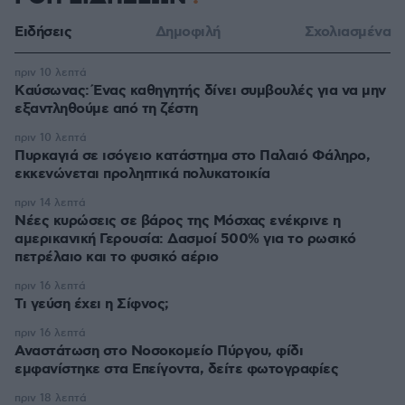
Ειδήσεις
Δημοφιλή
Σχολιασμένα
πριν 10 λεπτά
Kαύσωνας: Ένας καθηγητής δίνει συμβουλές για να μην
εξαντληθούμε από τη ζέστη
πριν 10 λεπτά
Πυρκαγιά σε ισόγειο κατάστημα στο Παλαιό Φάληρο,
εκκενώνεται προληπτικά πολυκατοικία
πριν 14 λεπτά
Νέες κυρώσεις σε βάρος της Μόσχας ενέκρινε η
αμερικανική Γερουσία: Δασμοί 500% για το ρωσικό
πετρέλαιο και το φυσικό αέριο
πριν 16 λεπτά
Τι γεύση έχει η Σίφνος;
πριν 16 λεπτά
Αναστάτωση στο Νοσοκομείο Πύργου, φίδι
εμφανίστηκε στα Επείγοντα, δείτε φωτογραφίες
πριν 18 λεπτά