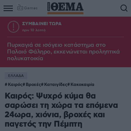
Games
ΣΥΜΒΑΙΝΕΙ ΤΩΡΑ
πριν 10 λεπτά
Πυρκαγιά σε ισόγειο κατάστημα στο
Παλαιό Φάληρο, εκκενώνεται προληπτικά
πολυκατοικία
ΕΛΛΑΔΑ
Καιρός
Βροχές
Καταιγίδες
Κακοκαιρία
Καιρός: Ψυχρό κύμα θα
σαρώσει τη χώρα τα επόμενα
24ωρα, χιόνια, βροχές και
παγετός την Πέμπτη