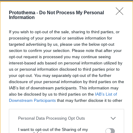
Protothema.gr
Protothema -
Do Not Process My Personal
Information
Σχετικά Άρθρα
If you wish to opt-out of the sale, sharing to third parties, or
processing of your personal or sensitive information for
targeted advertising by us, please use the below opt-out
section to confirm your selection. Please note that after your
opt-out request is processed you may continue seeing
interest-based ads based on personal information utilized by
us or personal information disclosed to third parties prior to
your opt-out. You may separately opt-out of the further
disclosure of your personal information by third parties on the
IAB’s list of downstream participants. This information may
also be disclosed by us to third parties on the
IAB’s List of
Downstream Participants
that may further disclose it to other
third parties.
Please note that this website/app uses one or more Google
Personal Data Processing Opt Outs
services and may gather and store information including but
not limited to your visit or usage behaviour. You may click to
I want to opt-out of the Sharing of my