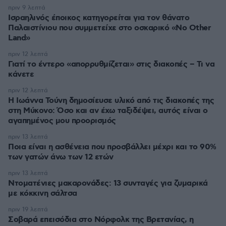
πριν 9 λεπτά
Ισραηλινός έποικος κατηγορείται για τον θάνατο
Παλαιστίνιου που συμμετείχε στο οσκαρικό «No Other
Land»
πριν 12 λεπτά
Γιατί το έντερο «απορρυθμίζεται» στις διακοπές – Τι να
κάνετε
πριν 12 λεπτά
Η Ιωάννα Τούνη δημοσίευσε υλικό από τις διακοπές της
στη Μύκονο: Όσο και αν έχω ταξιδέψει, αυτός είναι ο
αγαπημένος μου προορισμός
πριν 13 λεπτά
Ποια είναι η ασθένεια που προσβάλλει μέχρι και το 90%
των γατών άνω των 12 ετών
πριν 13 λεπτά
Ντοματένιες μακαρονάδες: 13 συνταγές για ζυμαρικά
με κόκκινη σάλτσα
πριν 19 λεπτά
Σοβαρά επεισόδια στο Νόρφολκ της Βρετανίας, η