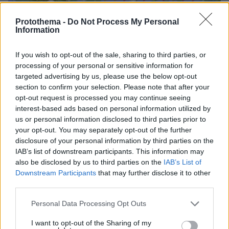
Protothema -
Do Not Process My Personal
Information
If you wish to opt-out of the sale, sharing to third parties, or
processing of your personal or sensitive information for
targeted advertising by us, please use the below opt-out
section to confirm your selection. Please note that after your
opt-out request is processed you may continue seeing
interest-based ads based on personal information utilized by
us or personal information disclosed to third parties prior to
your opt-out. You may separately opt-out of the further
disclosure of your personal information by third parties on the
IAB’s list of downstream participants. This information may
also be disclosed by us to third parties on the
IAB’s List of
Downstream Participants
that may further disclose it to other
third parties.
Ειδήσεις σήμερα
Please note that this website/app uses one or more Google
Personal Data Processing Opt Outs
services and may gather and store information including but
Τα σενάρια για τους ανεμβολίαστους, με
not limited to your visit or usage behaviour. You may click to
I want to opt-out of the Sharing of my