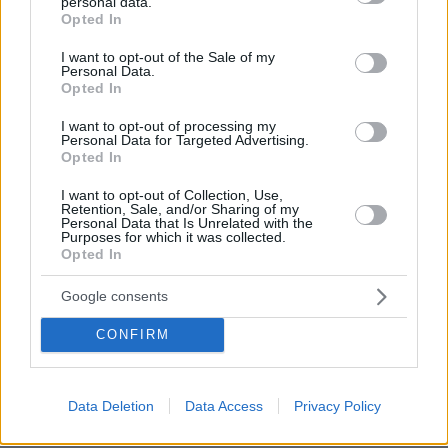
personal data.
υποχρεωτική τρίτη δόση για τους άνω των 65
grant or deny consent to Google and its third-party tags to
Opted In
use your data for below specified purposes in below Google
consent section.
I want to opt-out of the Sale of my
The Voice: To ζεϊμπέκικο της Ελεονώρας και τα
Personal Data.
«steals» που... έκλεψαν την παράσταση - Δείτε
Opted In
βίντεο
I want to opt-out of processing my
Personal Data for Targeted Advertising.
Opted In
Τα μέτρα που παίρνουν οι ευρωπαϊκές χώρες
για το νέο κύμα πανδημίας, ποιες προχωρούν σε
I want to opt-out of Collection, Use,
Retention, Sale, and/or Sharing of my
lockdown
Personal Data that Is Unrelated with the
Purposes for which it was collected.
Opted In
protothema.gr στο Google News
Ακολουθήστε το
Google consents
και μάθετε πρώτοι όλες τις ειδήσεις
CONFIRM
Ειδήσεις
Δείτε όλες τις τελευταίες
από την Ελλάδα
και τον Κόσμο, τη στιγμή που συμβαίνουν, στο
Protothema.gr
Data Deletion
Data Access
Privacy Policy