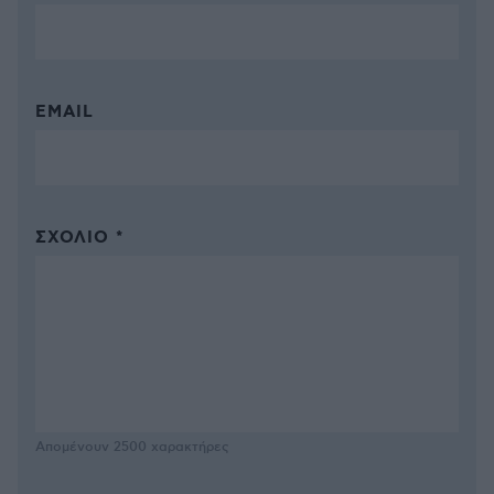
EMAIL
ΣΧΌΛΙΟ *
Απομένουν
2500
χαρακτήρες