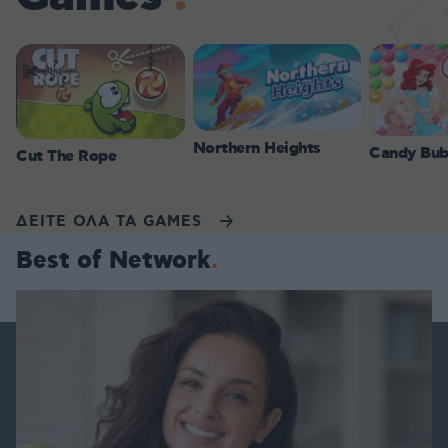
Northern Heights
Candy Bub
Cut The Rope
ΔΕΙΤΕ ΟΛΑ ΤΑ GAMES
Best of Network