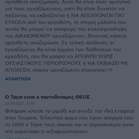
πρόσθετη αποζημίωση. Αυτό θα είναι πολύ αρνητικό
για τους εργαζόμενους, γιατί θα είναι δυνατόν να
πιέζονται, να εκβιάζονται ή ΝΑ ΑΠΟΛΥΟΝΤΑΙ ΠΙΟ
ΕΥΚΟΛΑ από τον εργοδότη, τη στιγμή μάλιστα που
αυτός θα μπορεί να αποφύγει την επαναπρόσληψη
του ΔΙΚΑΙΩΜΕΝΟΥ εργαζόμενου, δίνοντας κάποια
πρόσθετη αποζημίωση. Σε τελική ανάλυση, οι
εργαζόμενοι θα είναι έρμαια των διαθέσεων του
εργοδότη, που θα μπορεί να ΑΠΟΛΥΕΙ ΧΩΡΙΣ
ΟΥΣΙΑΣΤΙΚΟΥΣ ΠΕΡΙΟΡΙΣΜΟΥΣ ή ΝΑ ΕΚΒΙΑΖΕΙ ΜΕ
ΑΠΟΛΥΣΗ, όποιον εργαζόμενο στοχοποιεί !!!
ΑΠΑΝΤΗΣΗ
Ο Ταγιπ ειναι ο παντοδυναμος ΘΕΟΣ
23.09.2021, 21:10
Φιλαρακι κλεισε το ριμαδι και ανοιξε την ιδια εταιρεια
στην Τουρκια. Τελευταια φορα που εγινε απεργια εκει
το 2004 ο Ταγιπ τους σαπισε και οι περισσοτεροι ειναι
στο καροτσακι ή «εξαφανιστηκαν»