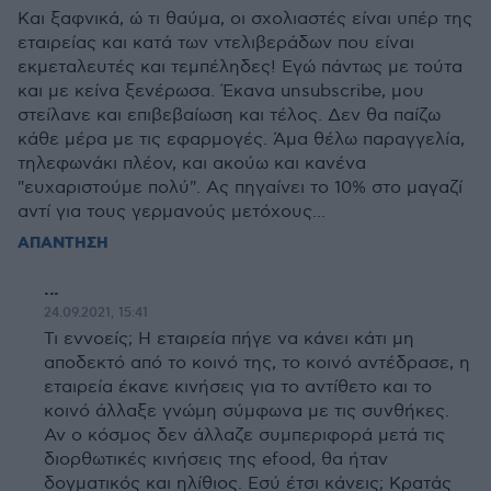
Και ξαφνικά, ώ τι θαύμα, οι σχολιαστές είναι υπέρ της
εταιρείας και κατά των ντελιβεράδων που είναι
εκμεταλευτές και τεμπέληδες! Εγώ πάντως με τούτα
και με κείνα ξενέρωσα. Έκανα unsubscribe, μου
στείλανε και επιβεβαίωση και τέλος. Δεν θα παίζω
κάθε μέρα με τις εφαρμογές. Άμα θέλω παραγγελία,
τηλεφωνάκι πλέον, και ακούω και κανένα
"ευχαριστούμε πολύ". Ας πηγαίνει το 10% στο μαγαζί
αντί για τους γερμανούς μετόχους...
ΑΠΑΝΤΗΣΗ
...
24.09.2021, 15:41
Τι εννοείς; Η εταιρεία πήγε να κάνει κάτι μη
αποδεκτό από το κοινό της, το κοινό αντέδρασε, η
εταιρεία έκανε κινήσεις για το αντίθετο και το
κοινό άλλαξε γνώμη σύμφωνα με τις συνθήκες.
Αν ο κόσμος δεν άλλαζε συμπεριφορά μετά τις
διορθωτικές κινήσεις της efood, θα ήταν
δογματικός και ηλίθιος. Εσύ έτσι κάνεις; Κρατάς