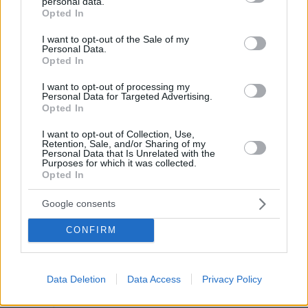
personal data.
grant or deny consent to Google and its third-party tags to
πούμε αργότερα. Όλα τα υπόλοιπα είναι γιατί κάποιοι
Opted In
use your data for below specified purposes in below Google
θέλουν να κάθονται στον σβέρκο των υπολοίπων και
consent section.
I want to opt-out of the Sale of my
να ζουν εις βάρος τους. Κανονικά οι διοικήσεις των
Personal Data.
επιχειρήσεων πρέπει να πληρώνονται λιγότερα από
Opted In
αυτούς που τις κρατάνε και ρίχνουν αίμα και ιδρώτα
I want to opt-out of processing my
και στα 50 τους έχουν διαλύσει τα σώματα τους.
Personal Data for Targeted Advertising.
Αλλά που χρειάζεται λίγο μυαλό και λίγη δικαιοσύνη
Opted In
πράγμα που φαντάζει ουτοπία σε αυτό το φανταστικό
σύστημα των φωτισμένων.
I want to opt-out of Collection, Use,
Retention, Sale, and/or Sharing of my
Personal Data that Is Unrelated with the
ΑΠΑΝΤΗΣΗ
Purposes for which it was collected.
Opted In
@
24.09.2021, 19:53
Google consents
Πού έχεις σπουδάσει μεγάλε; Τέτοιες οικονομικές
θεωρίες ...διαμορφώνουν τον κόσμο.
CONFIRM
ΑΠΑΝΤΗΣΗ
Data Deletion
Data Access
Privacy Policy
Μάρθα
23.09.2021, 23:32