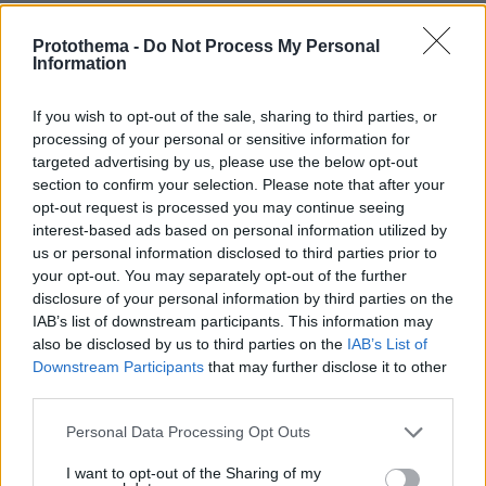
Protothema -
Do Not Process My Personal
Information
βιολόγο;
24.09.2021, 15:43
If you wish to opt-out of the sale, sharing to third parties, or
Η δύναμη του μαζικού κινήματος είναι πάνω από
processing of your personal or sensitive information for
οποιονδήποτε ολιγάρχη. Αν καταλάβει ένας λαός τη
targeted advertising by us, please use the below opt-out
δύναμή του θα απαλλαγή την επόμενη στιγμή από
section to confirm your selection. Please note that after your
την ολιγαρχία που πλουτίζει εις βάρος του.
opt-out request is processed you may continue seeing
ΑΠΑΝΤΗΣΗ
interest-based ads based on personal information utilized by
us or personal information disclosed to third parties prior to
your opt-out. You may separately opt-out of the further
Εξυπνοπούλια
disclosure of your personal information by third parties on the
24.09.2021, 12:24
IAB’s list of downstream participants. This information may
Δεν έχετε καταλάβει ότι ένας εργαζόμενος στηρίζει
also be disclosed by us to third parties on the
IAB’s List of
και πληρώνεται από έναν άλλο εργαζόμενο. Πας στο
Downstream Participants
that may further disclose it to other
σούπερ μάρκετ και σε εξυπηρετεί ένας τον οποίο την
third parties.
επόμενη θα εξυπηρετήσεις εσύ σαν υδραυλικός.
Please note that this website/app uses one or more Google
Personal Data Processing Opt Outs
Κάθε τι άλλο είναι νταβατζιλικι του μεσάζοντα
services and may gather and store information including but
έξυπνου πουλιού. Σαν σερβιτόρος σερβίρεις φαγητό
not limited to your visit or usage behaviour. You may click to
I want to opt-out of the Sharing of my
σε αυτόν που θα σου επισκευάσει τον υπολογιστή ας