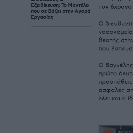
Εξειδίκευση: Το Mοντέλο
τον 6χρονο
που σε Bάζει στην Aγορά
Eργασίας
Ο διευθυντή
νοσοκομείο
θεατής στην
που έσπευσε
Ο Βαγγέλης
πρώτα δευτε
προσπάθειε
ασφαλές ση
λέει και ο ί