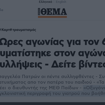
Ελληνικά
English
δα
Καρτ
τραυματισμός
Ώρες αγωνίας για τον
υματίστηκε στον αγώνα
υλλήψεις - Δείτε βίντε
ισαγγελέα Πατρών οι πέντε συλληφθέντες - Συ
ατυχήματος απο τον πατέρα του παιδιού - «Τ
 λέει ο διευθυντής της ΜΕΘ Παίδων -
«Οξυγόνο
γκλονιστική περιγραφή του γιατρού που βοήθ