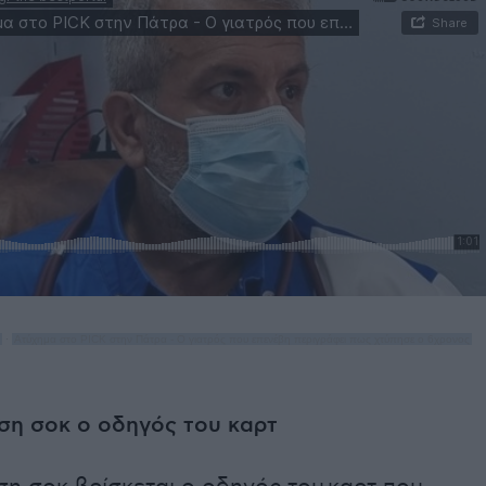
·
Ατύχημα στο PICK στην Πάτρα - Ο γιατρός που επενέβη περιγράφει πως χτύπησε ο 6χρονος
ση σοκ ο οδηγός του καρτ