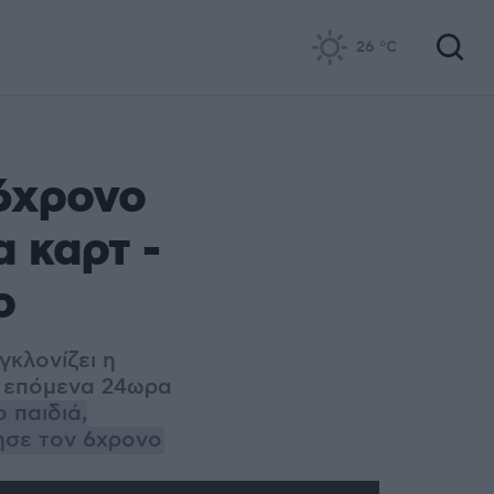
26
°C
 6χρονο
 καρτ -
ο
γκλονίζει η
α επόμενα 24ωρα
 παιδιά,
ησε τον 6χρονο