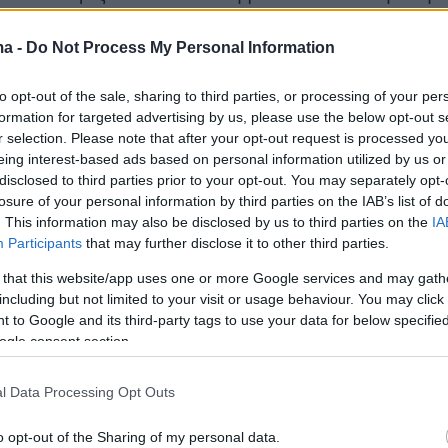
νώτριας αρχής των αγώνων, ενώ ο πέμπτος
είναι ο οδηγός του αυτοκινήτου που φέρεται
ma -
Do Not Process My Personal Information
σε τον ανήλικο.
to opt-out of the sale, sharing to third parties, or processing of your per
formation for targeted advertising by us, please use the below opt-out s
r selection. Please note that after your opt-out request is processed y
ων πέντε συλληφθέντων
σχηματίσθηκε
eing interest-based ads based on personal information utilized by us or
disclosed to third parties prior to your opt-out. You may separately opt-
 για το αδίκημα της σωματικής βλάβης από
losure of your personal information by third parties on the IAB’s list of
ι από υπόχρεο
και το πρωί αναμένεται να
. This information may also be disclosed by us to third parties on the
IA
Participants
that may further disclose it to other third parties.
στον εισαγγελέα Πατρών με την αυτόφωρη
 that this website/app uses one or more Google services and may gath
including but not limited to your visit or usage behaviour. You may click 
 to Google and its third-party tags to use your data for below specifi
yer(40599w16ki4e70hs, v-cee4b7h0k7cx-se)
ogle consent section.
l Data Processing Opt Outs
o opt-out of the Sharing of my personal data.