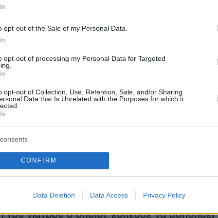
In
gr
μίλησε με τον πατέρα του 6χρονου έξω απ
εντατικής θεραπείας παίδων. Με τρεμάμενη
o opt-out of the Sale of my Personal Data.
αγωνία για τα επόμενα 24ωρα ο πατέρας
In
ακόμη δεν έχει δει το βίντεο με το συμβάν. «Τ
to opt-out of processing my Personal Data for Targeted
μέσα από τα κιγκλιδώματα», είπε και συνέχισε
ing.
In
ς «είναι κάτι που δεν αμφισβητείται. Το κάρτ
 ζέρσεϊ και τα κάγκελα με τεράστια δύναμη,
o opt-out of Collection, Use, Retention, Sale, and/or Sharing
ersonal Data that Is Unrelated with the Purposes for which it
ξε». «Ολα έγιναν μέσα σε δευτερόλεπτα. Οι
lected.
In
 είπαν πως η αξονική/μαγνητική τομογραφία
υ δεν έδειξε εσωτερικό αιμάτωμα στον
consents
υ, κάτι που εκτιμάται θετικά. Τα επόμενα
 κρίσιμα και όλοι προσεύχονται το παιδί να
CONFIRM
τον κίνδυνο», συμπλήρωσε.
Data Deletion
Data Access
Privacy Policy
ή του γιατρού ο οποίος έσπευσε να βοηθήσει