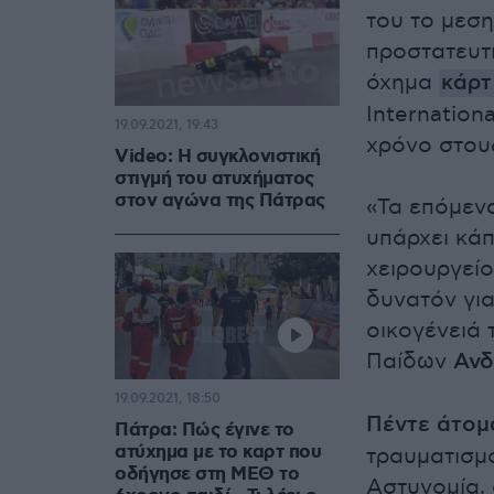
του το μεση
προστατευτ
όχημα
κάρτ
Internation
19.09.2021, 19:43
χρόνο στου
Video: Η συγκλονιστική
στιγμή του ατυχήματος
στον αγώνα της Πάτρας
«Τα επόμενα
υπάρχει κάπ
χειρουργείο
δυνατόν για
οικογένειά
Παίδων
Ανδ
19.09.2021, 18:50
Πέντε άτομ
Πάτρα: Πώς έγινε το
ατύχημα με το καρτ που
τραυματισμ
οδήγησε στη ΜΕΘ το
Αστυνομία, 