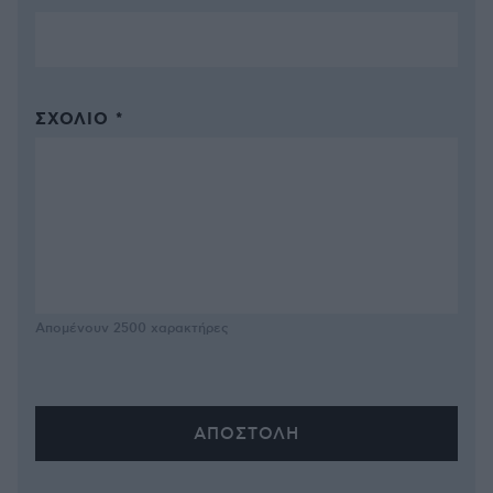
ΣΧΌΛΙΟ *
Απομένουν
2500
χαρακτήρες