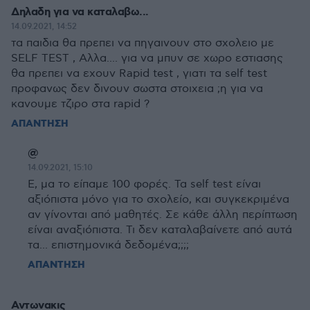
Δηλαδη για να καταλαβω...
14.09.2021, 14:52
τα παιδια θα πρεπει να πηγαινουν στο σχολειο με
SΕLF TEST , Αλλα.... για να μπυν σε χωρο εστιασης
θα πρεπει να εχουν Rapid test , γιατι τα self test
προφανως δεν δινουν σωστα στοιχεια ;η για να
κανουμε τζιρο στα rapid ?
ΑΠΑΝΤΗΣΗ
@
14.09.2021, 15:10
Ε, μα το είπαμε 100 φορές. Τα self test είναι
αξιόπιστα μόνο για το σχολείο, και συγκεκριμένα
αν γίνονται από μαθητές. Σε κάθε άλλη περίπτωση
είναι αναξιόπιστα. Τι δεν καταλαβαίνετε από αυτά
τα... επιστημονικά δεδομένα;;;;
ΑΠΑΝΤΗΣΗ
Αντωνακις