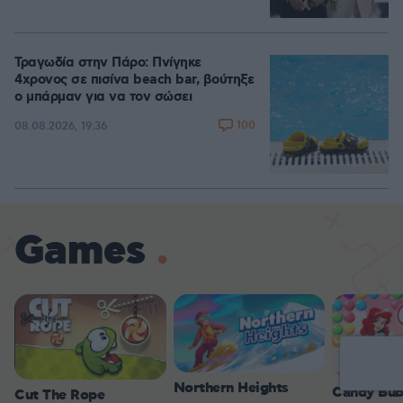
Τραγωδία στην Πάρο: Πνίγηκε
4χρονος σε πισίνα beach bar, βούτηξε
ο μπάρμαν για να τον σώσει
100
08.08.2026, 19:36
Games
Northern Heights
Candy Bub
Cut The Rope