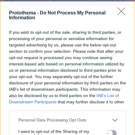
Ράπιντ να πληρώσω δέκα ολόκληρα ευρώ;;" Πάμε: η
Πολιτεία είναι υποχρεωμένη από το σύνταγμα να σου
Protothema -
Do Not Process My Personal
παρέχει δωρεάν εκπαίδευση με ό,τι συνεπάγεται,
Information
κτήριο, βιβλία, σελφ τεστ κτλ, για να ξεστραβωθεις να
μείνεις γίδι. ΌΧΙ για να πίνεις καφέ...!!
If you wish to opt-out of the sale, sharing to third parties, or
ΚΑΤΑΛΑΒΑΤΕ;;;;
processing of your personal or sensitive information for
ΑΠΑΝΤΗΣΗ
targeted advertising by us, please use the below opt-out
section to confirm your selection. Please note that after your
@
opt-out request is processed you may continue seeing
14.09.2021, 16:06
interest-based ads based on personal information utilized by
Επίσης υπάρχει το δικαίωμα στην εργασία
us or personal information disclosed to third parties prior to
your opt-out. You may separately opt-out of the further
ΑΠΑΝΤΗΣΗ
disclosure of your personal information by third parties on the
IAB’s list of downstream participants. This information may
αμπολιαστοι πονατεεεεεε
also be disclosed by us to third parties on the
IAB’s List of
Downstream Participants
that may further disclose it to other
14.09.2021, 15:05
third parties.
28% του ενήλικου πληθυσμού μείνατε παρά την
τρομολαγνεία και τους εκβιασμούς σε συγγενείς κτλ.
Please note that this website/app uses one or more Google
Personal Data Processing Opt Outs
και από ότι βλέπω οι περισσότεροι είναι απλά δεν με
services and may gather and store information including but
νοιάζει ο ιός όχι οτι πιστεύουν τα ψεκια.
not limited to your visit or usage behaviour. You may click to
I want to opt-out of the Sharing of my