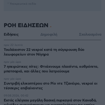
* Υποχρεωτικά πεδία
ΡΟΗ ΕΙΔΗΣΕΩΝ
Ειδήσεις
Δημοφιλή
Σχολιασμένα
πριν 22 λεπτά
Τουλάχιστον 22 νεκροί κατά τη σύγκρουση δύο
λεωφορείων στον Νίγηρα
πριν μία ώρα
7 ηπειρώτικες πίτες: Φτιάχνουμε πλασίντα, κοθρόπιτα,
μπατσαριά, και άλλες που λατρεύουμε
πριν μία ώρα
Συντριβή ελικοπτέρου στο Ρίο ντε Τζανέιρο, νεκροί οι
τέσσερις επιβαίνοντες
09.08.2026, 00:42
Εκτός ελέγχου μεγάλη δασική πυρκαγιά στον Καναδά,