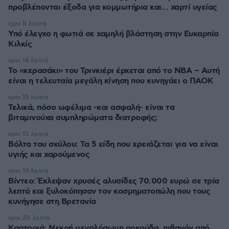
προβλέπονται έξοδα για κομμωτήρια και... χαρτί υγείας
πριν 8 λεπτά
Υπό έλεγχο η φωτιά σε χαμηλή βλάστηση στην Ευκαρπία
Κιλκίς
πριν 14 λεπτά
Το «κερασάκι» του Τρινκιέρι έρχεται από το NBA – Αυτή
είναι η τελευταία μεγάλη κίνηση που κυνηγάει ο ΠΑΟΚ
πριν 15 λεπτά
Τελικά, πόσο ωφέλιμα -και ασφαλή- είναι τα
βιταμινούχα συμπληρώματα διατροφής;
πριν 15 λεπτά
Βόλτα του σκύλου: Τα 5 είδη που χρειάζεται για να είναι
υγιής και χαρούμενος
πριν 19 λεπτά
Βίντεο: Έκλεψαν χρυσές αλυσίδες 70.000 ευρώ σε τρία
λεπτά και ξυλοκόπησαν τον κοσμηματοπώλη που τους
κυνήγησε στη Βρετανία
πριν 20 λεπτά
Καστοριά: Νεκρή μεγαλόσωμη αρκούδα, πιθανόν από