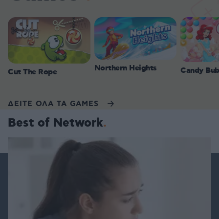
Northern Heights
Candy Bub
Cut The Rope
ΔΕΙΤΕ ΟΛΑ ΤΑ GAMES
Best of Network