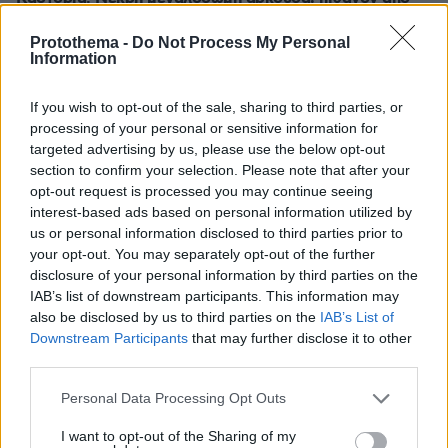
πυροβολισμό
Protothema -
Do Not Process My Personal
πριν 24 λεπτά
Information
Οπαδός του ΟΦΗ έβγαλε εισιτήριο διαρκείας στον 2
μηνών γιο του: «Είναι οικογένεια, είναι παράδοση»,
If you wish to opt-out of the sale, sharing to third parties, or
έγραψε η ΠΑΕ, δείτε βίντεο
processing of your personal or sensitive information for
πριν 25 λεπτά
targeted advertising by us, please use the below opt-out
Διακοπές στη Δυτική Πελοπόννησο: Ιστορία, θάλασσα
section to confirm your selection. Please note that after your
και καταρράκτες
opt-out request is processed you may continue seeing
interest-based ads based on personal information utilized by
us or personal information disclosed to third parties prior to
ΔΕΙΤΕ ΟΛΕΣ ΤΙΣ ΕΙΔΗΣΕΙΣ
your opt-out. You may separately opt-out of the further
disclosure of your personal information by third parties on the
IAB’s list of downstream participants. This information may
also be disclosed by us to third parties on the
IAB’s List of
ΤΑ ΠΙΟ ΔΗΜΟΦΙΛΗ
Downstream Participants
that may further disclose it to other
third parties.
Please note that this website/app uses one or more Google
Personal Data Processing Opt Outs
services and may gather and store information including but
not limited to your visit or usage behaviour. You may click to
I want to opt-out of the Sharing of my