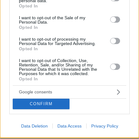
personal data.
grant or deny consent to Google and its third-party tags to
Opted In
use your data for below specified purposes in below Google
consent section.
I want to opt-out of the Sale of my
Personal Data.
Opted In
I want to opt-out of processing my
Personal Data for Targeted Advertising.
Opted In
I want to opt-out of Collection, Use,
Retention, Sale, and/or Sharing of my
Personal Data that Is Unrelated with the
Purposes for which it was collected.
Opted In
Google consents
CONFIRM
08.08.2026, 12:18
Από τη Μόρια στον γάμο, τη ΜΚΟ και την
κατηγορία για φόνο: Η σκοτεινή διαδρομή του
Data Deletion
Data Access
Privacy Policy
26χρονου Αφγανού που σκότωσε τη Βρετανίδα
στην Κυψέλη