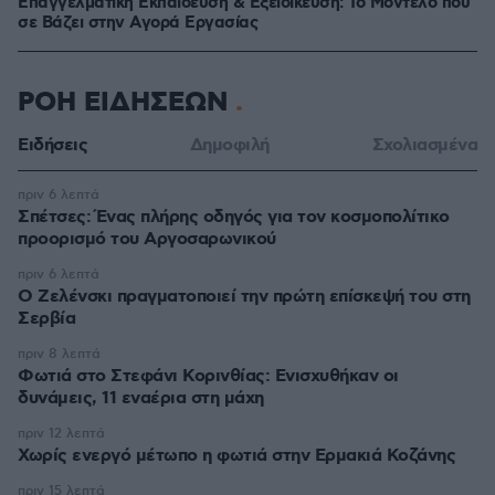
Επαγγελματική Εκπαίδευση & Εξειδίκευση: Το Mοντέλο που
σε Bάζει στην Aγορά Eργασίας
ΡΟΗ ΕΙΔΗΣΕΩΝ
Ειδήσεις
Δημοφιλή
Σχολιασμένα
πριν 6 λεπτά
Σπέτσες: Ένας πλήρης οδηγός για τον κοσμοπολίτικο
προορισμό του Αργοσαρωνικού
πριν 6 λεπτά
Ο Ζελένσκι πραγματοποιεί την πρώτη επίσκεψή του στη
Σερβία
πριν 8 λεπτά
Φωτιά στο Στεφάνι Κορινθίας: Ενισχυθήκαν οι
δυνάμεις, 11 εναέρια στη μάχη
πριν 12 λεπτά
Χωρίς ενεργό μέτωπο η φωτιά στην Ερμακιά Κοζάνης
πριν 15 λεπτά