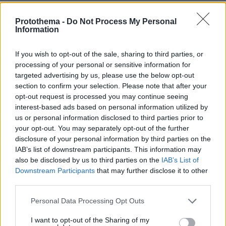
«Τα έχω χάσει όλα»: Συντετριμμένος ο
Protothema -
Do Not Process My Personal
Information
πατέρας και σύζυγος των θυμάτων
στο τροχαίο στις Σέρρες
If you wish to opt-out of the sale, sharing to third parties, or
128
07.08.2026, 14:57
processing of your personal or sensitive information for
targeted advertising by us, please use the below opt-out
section to confirm your selection. Please note that after your
opt-out request is processed you may continue seeing
interest-based ads based on personal information utilized by
Ανδρομάχη για πρόσφατη εμφάνισή
της: Ένα μεγάλο συγγνώμη που δεν
us or personal information disclosed to third parties prior to
μπόρεσα να ανταπεξέλθω στο live,
your opt-out. You may separately opt-out of the further
κάποιες φορές το σώμα μας φωνάζει
disclosure of your personal information by third parties on the
όχι
IAB’s list of downstream participants. This information may
also be disclosed by us to third parties on the
IAB’s List of
14
07.08.2026, 10:55
Downstream Participants
that may further disclose it to other
third parties.
Ο οδηγός του φορτηγού περιγράφει
Please note that this website/app uses one or more Google
Personal Data Processing Opt Outs
πώς έγινε το τροχαίο με τους νεκρούς
services and may gather and store information including but
μάνα και γιο στις Σέρρες, η 43χρονη
not limited to your visit or usage behaviour. You may click to
I want to opt-out of the Sharing of my
και ο 21χρονος πήγαιναν μαζί για