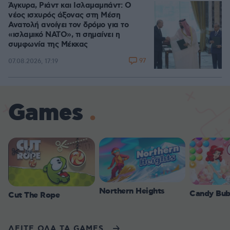
Άγκυρα, Ριάντ και Ισλαμαμπάντ: Ο
νέος ισχυρός άξονας στη Μέση
Ανατολή ανοίγει τον δρόμο για το
«ισλαμικό ΝΑΤΟ», τι σημαίνει η
συμφωνία της Μέκκας
97
07.08.2026, 17:19
Games
Northern Heights
Candy Bub
Cut The Rope
ΔΕΙΤΕ ΟΛΑ ΤΑ GAMES