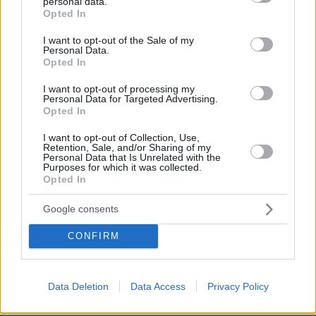
personal data.
grant or deny consent to Google and its third-party tags to
δουλειά
Opted In
use your data for below specified purposes in below Google
195
07.08.2026, 13:17
consent section.
I want to opt-out of the Sale of my
Personal Data.
Opted In
Άριελ Κωνσταντινίδη: Τώρα
I want to opt-out of processing my
ασχολούνται με το δέρμα μου, δεν
Personal Data for Targeted Advertising.
πρόκειται να κρύβομαι επειδή κάποιοι
Opted In
θέλουν να σχολιάσουν, είναι αγένεια
I want to opt-out of Collection, Use,
28
07.08.2026, 12:23
Retention, Sale, and/or Sharing of my
Personal Data that Is Unrelated with the
Purposes for which it was collected.
Opted In
Βόρεια Εύβοια: Οι 14 λίμνες που
Google consents
γεννήθηκαν από εγκαταλελειμμένα
μεταλλεία δημιουργώντας ένα
CONFIRM
μοναδικό οικοσύστημα, δείτε
αεροφωτογραφίες
37
07.08.2026, 15:58
Data Deletion
Data Access
Privacy Policy