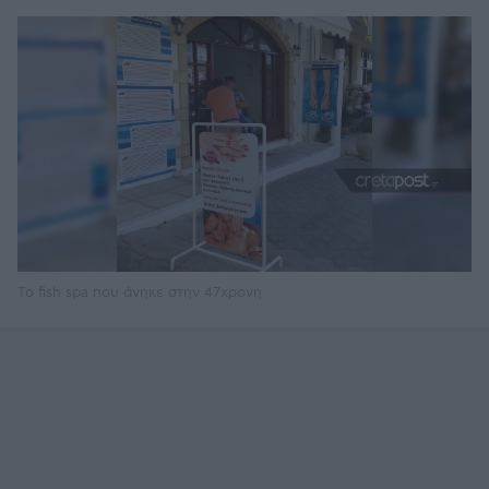
Το fish spa που άνηκε στην 47χρονη