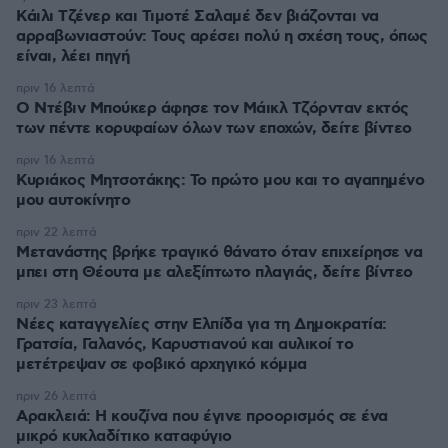
Κάιλι Τζένερ και Τιμοτέ Σαλαμέ δεν βιάζονται να
αρραβωνιαστούν: Τους αρέσει πολύ η σχέση τους, όπως
είναι, λέει πηγή
πριν 16 λεπτά
Ο Ντέβιν Μπούκερ άφησε τον Μάικλ Τζόρνταν εκτός
των πέντε κορυφαίων όλων των εποχών, δείτε βίντεο
πριν 16 λεπτά
Κυριάκος Μητσοτάκης: Το πρώτο μου και το αγαπημένο
μου αυτοκίνητο
πριν 22 λεπτά
Μετανάστης βρήκε τραγικό θάνατο όταν επιχείρησε να
μπει στη Θέουτα με αλεξίπτωτο πλαγιάς, δείτε βίντεο
πριν 23 λεπτά
Νέες καταγγελίες στην Ελπίδα για τη Δημοκρατία:
Γρατσία, Γαλανός, Καρυστιανού και αυλικοί το
μετέτρεψαν σε φοβικό αρχηγικό κόμμα
πριν 26 λεπτά
Αρακλειά: Η κουζίνα που έγινε προορισμός σε ένα
μικρό κυκλαδίτικο καταφύγιο