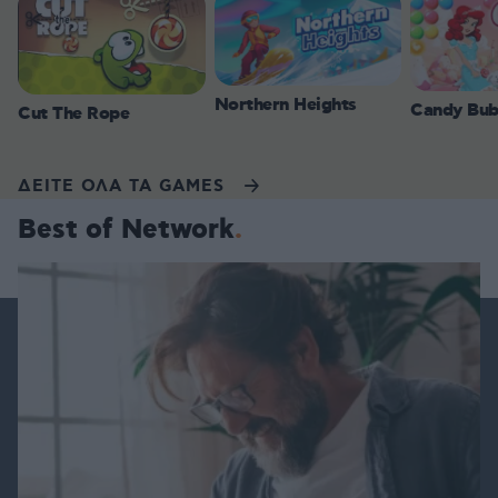
Northern Heights
Candy Bub
Cut The Rope
ΔΕΙΤΕ ΟΛΑ ΤΑ GAMES
Best of Network