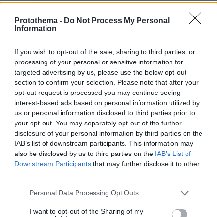
Και η δικη σου λογικη για τα μπαζα ειναι
Protothema -
Do Not Process My Personal
ΑΠΑΝΤΗΣΗ
Information
Gr
If you wish to opt-out of the sale, sharing to third parties, or
processing of your personal or sensitive information for
28.05.2021, 21:12
targeted advertising by us, please use the below opt-out
Αμάν κύριε υπουργε. Μας κόψατε τα τσιφτετέλια.
section to confirm your selection. Please note that after your
ΑΠΑΝΤΗΣΗ
opt-out request is processed you may continue seeing
interest-based ads based on personal information utilized by
us or personal information disclosed to third parties prior to
Δώσε πόνο Χαρδαλιά
your opt-out. You may separately opt-out of the further
28.05.2021, 21:01
disclosure of your personal information by third parties on the
Βάλε στην θέση τους τους ψεκασμένους
IAB’s list of downstream participants. This information may
ΑΠΑΝΤΗΣΗ
also be disclosed by us to third parties on the
IAB’s List of
Downstream Participants
that may further disclose it to other
third parties.
Ε;;;;;;;;
28.05.2021, 19:52
Please note that this website/app uses one or more Google
Personal Data Processing Opt Outs
services and may gather and store information including but
Η εστίαση είναι ανοικτή , τα μπαρ ανοικτά , ο κόσμος
not limited to your visit or usage behaviour. You may click to
I want to opt-out of the Sharing of my
βγαίνει αλλά ο ιός είναι εδώ !!!!!! Αφηστε τώρα τα