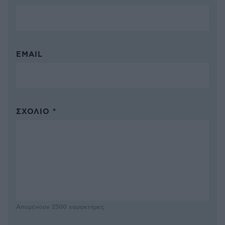
EMAIL
ΣΧΌΛΙΟ *
Απομένουν
2500
χαρακτήρες