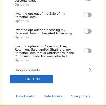
personal data.
grant or deny consent to Google and its third-party tags to
παραμύθια με την εστίαση !!!! Και τα χρήματα που
Opted In
use your data for below specified purposes in below Google
πήρανε και θα πάρουν δεν τα λες ;;;;;;;;;; Και φυσικά οι
consent section.
επιχειρησεις που δεν έκλεβαν , αποζημιώθηκαν με το
I want to opt-out of the Sale of my
Personal Data.
παραπάνω ,αυτοί με μηδενικά εισοδήματα έκλεβαν τα
Opted In
προηγούμενα χρόνια !!!!!!!!!! ;!!!!!!!!!
I want to opt-out of processing my
ΑΠΑΝΤΗΣΗ
Personal Data for Targeted Advertising.
Opted In
I want to opt-out of Collection, Use,
Retention, Sale, and/or Sharing of my
Personal Data that Is Unrelated with the
Τζιμακος
Purposes for which it was collected.
Opted In
28.05.2021, 19:26
Εάν δεν μειωθούν σημαντικά τα κρούσματα μην
Google consents
περιμένετε να δείτε τουρίστες θα πάνε Πορτογαλία,
Ισπανία, Ιταλία...και μετά να δω πως θα βγει ο
CONFIRM
χειμώνας χωρίς δανεικά....
ΑΠΑΝΤΗΣΗ
Data Deletion
Data Access
Privacy Policy
Πού