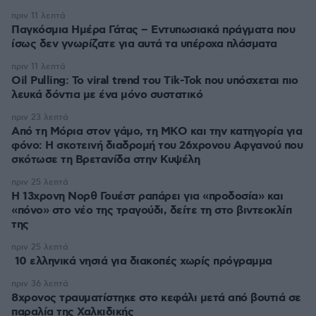
πριν 11 λεπτά
Παγκόσμια Ημέρα Γάτας – Εντυπωσιακά πράγματα που
ίσως δεν γνωρίζατε για αυτά τα υπέροχα πλάσματα
πριν 11 λεπτά
Oil Pulling: To viral trend του Tik-Tok που υπόσχεται πιο
λευκά δόντια με ένα μόνο συστατικό
πριν 23 λεπτά
Από τη Μόρια στον γάμο, τη ΜΚΟ και την κατηγορία για
φόνο: Η σκοτεινή διαδρομή του 26χρονου Αφγανού που
σκότωσε τη Βρετανίδα στην Κυψέλη
πριν 25 λεπτά
Η 13χρονη Νορθ Γουέστ ραπάρει για «προδοσία» και
«πόνο» στο νέο της τραγούδι, δείτε τη στο βιντεοκλίπ
της
πριν 25 λεπτά
10 ελληνικά νησιά για διακοπές χωρίς πρόγραμμα
πριν 36 λεπτά
8χρονος τραυματίστηκε στο κεφάλι μετά από βουτιά σε
παραλία της Χαλκιδικής