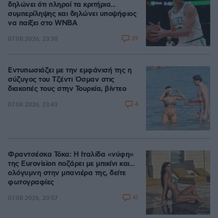
δηλώνει ότι πληροί τα κριτήρια...
συμπερίληψης και δηλώνει υποψήφιος
να παίξει στο WNBA
39
07.08.2026, 23:30
Εντυπωσιάζει με την εμφάνισή της η
σύζυγος του Τζέντι Όσμαν στις
διακοπές τους στην Τουρκία, βίντεο
4
07.08.2026, 23:43
Φραντσέσκα Τόκα: Η Ιταλίδα «νύφη»
της Eurovision ποζάρει με μπικίνι και...
ολόγυμνη στην μπανιέρα της, δείτε
φωτογραφίες
41
07.08.2026, 20:57