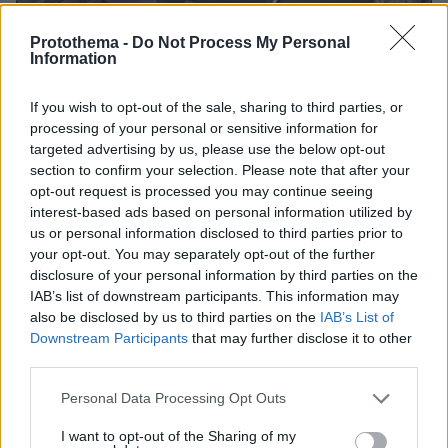
Protothema -
Do Not Process My Personal
Information
If you wish to opt-out of the sale, sharing to third parties, or
processing of your personal or sensitive information for
targeted advertising by us, please use the below opt-out
section to confirm your selection. Please note that after your
opt-out request is processed you may continue seeing
interest-based ads based on personal information utilized by
us or personal information disclosed to third parties prior to
your opt-out. You may separately opt-out of the further
disclosure of your personal information by third parties on the
IAB’s list of downstream participants. This information may
also be disclosed by us to third parties on the
IAB’s List of
Downstream Participants
that may further disclose it to other
07.08.2026, 18:22
third parties.
«Πόσα θέλεις για το κορίτσι;»: Τουρίστας στην
Κρήτη ζητά... τιμή για να ασελγήσει σε ανήλικη, τι
Please note that this website/app uses one or more Google
Personal Data Processing Opt Outs
καταγγέλλει ο ιδιοκτήτης επιχείρησης
services and may gather and store information including but
not limited to your visit or usage behaviour. You may click to
I want to opt-out of the Sharing of my