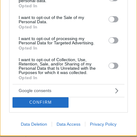
personal data.
grant or deny consent to Google and its third-party tags to
Opted In
use your data for below specified purposes in below Google
consent section.
I want to opt-out of the Sale of my
Personal Data.
Opted In
I want to opt-out of processing my
Personal Data for Targeted Advertising.
Opted In
I want to opt-out of Collection, Use,
Retention, Sale, and/or Sharing of my
Personal Data that Is Unrelated with the
Purposes for which it was collected.
Opted In
Google consents
CONFIRM
Data Deletion
Data Access
Privacy Policy
08.08.2026, 08:36