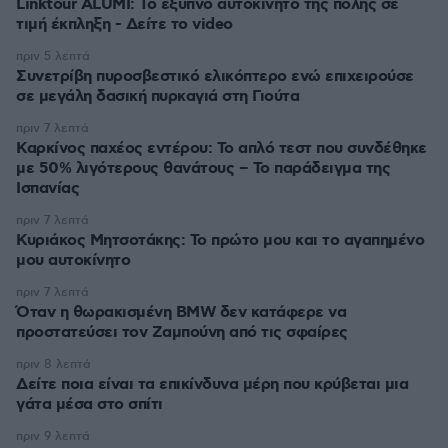
Linktour ALUMI: Το έξυπνο αυτοκίνητο της πόλης σε
τιμή έκπληξη - Δείτε το video
πριν 5 λεπτά
Συνετρίβη πυροσβεστικό ελικόπτερο ενώ επιχειρούσε
σε μεγάλη δασική πυρκαγιά στη Γιούτα
πριν 7 λεπτά
Καρκίνος παχέος εντέρου: Το απλό τεστ που συνδέθηκε
με 50% λιγότερους θανάτους – Το παράδειγμα της
Ισπανίας
πριν 7 λεπτά
Κυριάκος Μητσοτάκης: Το πρώτο μου και το αγαπημένο
μου αυτοκίνητο
πριν 7 λεπτά
Όταν η θωρακισμένη BMW δεν κατάφερε να
προστατεύσει τον Ζαμπούνη από τις σφαίρες
πριν 8 λεπτά
Δείτε ποια είναι τα επικίνδυνα μέρη που κρύβεται μια
γάτα μέσα στο σπίτι
πριν 9 λεπτά