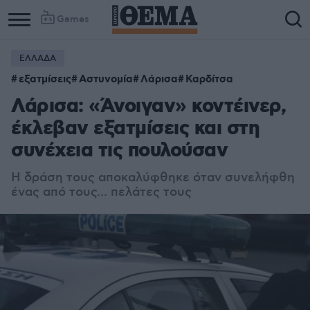
Games
ΕΛΛΑΔΑ
Column
Column
εξατμίσεις
Αστυνομία
Λάρισα
Καρδίτσα
1
2
Λάρισα: «Άνοιγαν» κοντέινερ,
έκλεβαν εξατμίσεις και στη
συνέχεια τις πουλούσαν
Η δράση τους αποκαλύφθηκε όταν συνελήφθη
ένας από τους... πελάτες τους