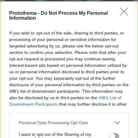
Protothema -
Do Not Process My Personal
Information
If you wish to opt-out of the sale, sharing to third parties, or
processing of your personal or sensitive information for
targeted advertising by us, please use the below opt-out
section to confirm your selection. Please note that after your
opt-out request is processed you may continue seeing
interest-based ads based on personal information utilized by
us or personal information disclosed to third parties prior to
your opt-out. You may separately opt-out of the further
disclosure of your personal information by third parties on the
IAB’s list of downstream participants. This information may
also be disclosed by us to third parties on the
IAB’s List of
Downstream Participants
that may further disclose it to other
third parties.
07.08.2026, 23:30
Please note that this website/app uses one or more Google
Βάλθηκε να τρελάνει κόσμο ο Καντέρ: Ο Τούρκος
Personal Data Processing Opt Outs
services and may gather and store information including but
πρώην σέντερ του NBA δηλώνει ότι πληροί τα
not limited to your visit or usage behaviour. You may click to
I want to opt-out of the Sharing of my
κριτήρια... συμπερίληψης και δηλώνει υποψήφιος