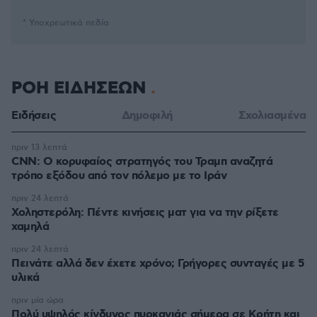
* Υποχρεωτικά πεδία
ΡΟΗ ΕΙΔΗΣΕΩΝ
Ειδήσεις
Δημοφιλή
Σχολιασμένα
πριν 13 λεπτά
CNN: Ο κορυφαίος στρατηγός του Τραμπ αναζητά
τρόπο εξόδου από τον πόλεμο με το Ιράν
πριν 24 λεπτά
Χοληστερόλη: Πέντε κινήσεις ματ για να την ρίξετε
χαμηλά
πριν 24 λεπτά
Πεινάτε αλλά δεν έχετε χρόνο; Γρήγορες συνταγές με 5
υλικά
πριν μία ώρα
Πολύ υψηλός κίνδυνος πυρκαγιάς σήμερα σε Κρήτη και