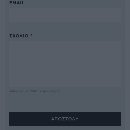
EMAIL
ΣΧΌΛΙΟ *
Απομένουν
2500
χαρακτήρες