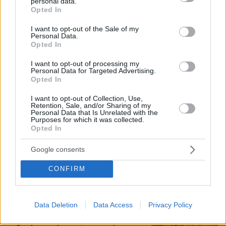
personal data.
grant or deny consent to Google and its third-party tags to
να παίξει στο WNBA
Opted In
use your data for below specified purposes in below Google
consent section.
I want to opt-out of the Sale of my
Personal Data.
Είδος υπό εξαφάνιση οι
Opted In
υπερπολύτεκνοι στην Ελλάδα που
γερνάει: Τα... δύο ταψιά μεσημεριανό,
I want to opt-out of processing my
τα επιδόματα, η καθημερινότητά τους
Personal Data for Targeted Advertising.
Opted In
579
07.08.2026, 15:59
I want to opt-out of Collection, Use,
Retention, Sale, and/or Sharing of my
Personal Data that Is Unrelated with the
Purposes for which it was collected.
Άλλος για data center; Επενδύσεις
Opted In
€50 δισ. την ερχόμενη δεκαετία
Google consents
346
07.08.2026, 20:16
CONFIRM
Data Deletion
Data Access
Privacy Policy
Νέες καταγγελίες στην Ελπίδα για τη
Δημοκρατία: Γρατσία, Γαλανός,