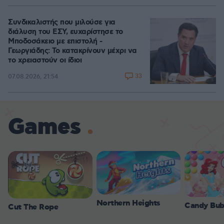
Συνδικαλιστής που μιλούσε για
διάλυση του ΕΣΥ, ευχαρίστησε το
Μποδοσάκειο με επιστολή -
Γεωργιάδης: Το κατακρίνουν μέχρι να
το χρειαστούν οι ίδιοι
33
07.08.2026, 21:54
Games
Northern Heights
Candy Bub
Cut The Rope