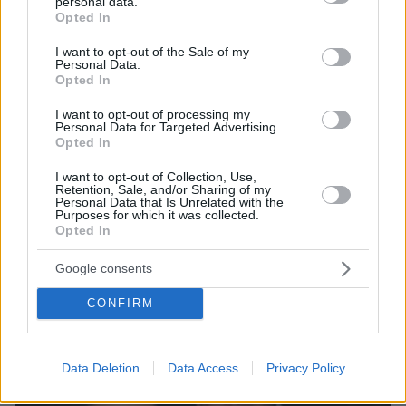
personal data.
grant or deny consent to Google and its third-party tags to
Opted In
use your data for below specified purposes in below Google
consent section.
I want to opt-out of the Sale of my
Personal Data.
Opted In
I want to opt-out of processing my
Personal Data for Targeted Advertising.
Opted In
I want to opt-out of Collection, Use,
Retention, Sale, and/or Sharing of my
06.08.2026, 04:44
Personal Data that Is Unrelated with the
Purposes for which it was collected.
«Τα παιδιά έχουν μια μικρή ίωση»: Το τελευταίο
Opted In
μήνυμα της μητέρας στον πρώην σύζυγό της πριν
δολοφονήσει τα τέσσερα παιδιά τους
Google consents
CONFIRM
Data Deletion
Data Access
Privacy Policy