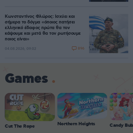
Κωνσταντίνος Φλώρος: Ισχύει και
σήμερα το δόγμα «όποιος πατήσει
ελληνικό έδαφος πρώτα θα τον
κάψουμε και μετά θα τον ρωτήσουμε
ποιος είναι»
896
04.08.2026, 09:02
Games
Northern Heights
Candy Bub
Cut The Rope