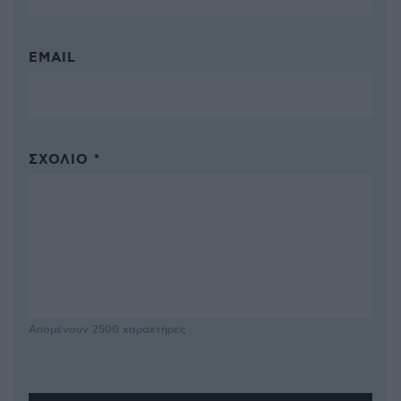
EMAIL
ΣΧΌΛΙΟ *
Απομένουν
2500
χαρακτήρες