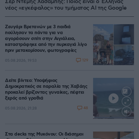
Σερ Ντέμης Χασάμπης: Ποιος είναι ο Έλληνας
νέος «εγκέφαλος» του τμήματος AI της Google
Ζευγάρι Βρετανών με 3 παιδιά
πούλησαν τα πάντα για να
αγοράσουν σπίτι στην Αιγιάλεια,
καταστράφηκε από την πυρκαγιά λίγο
πριν μετακομίσουν, φωτογραφίες
129
05.08.2026, 19:53
Δείτε βίντεο: Υποψήφιος
Δημοκρατικός σε παραλία της Χαβάης
προκαλεί βρίζοντας γυναίκες, πέφτει
ξερός από γροθιά
48
05.08.2026, 21:28
Loaded
:
100.00%
Στα decks της Μυκόνου: Οι διάσημοι