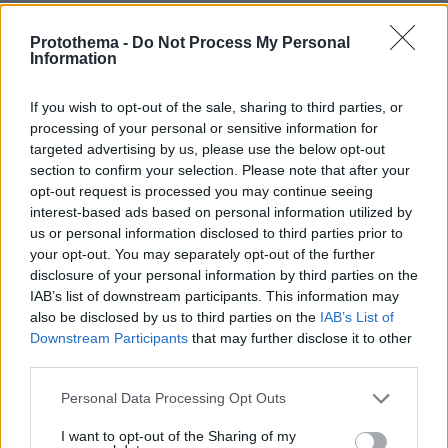
06.08.2026, 03:15
Συναγερμός στην Κολομβία πριν από την ορκωμοσία
Protothema -
Do Not Process My Personal
του νέου προέδρου: Φόβοι για τρομοκρατικές επιθέσεις
Information
If you wish to opt-out of the sale, sharing to third parties, or
ΔΕΙΤΕ ΟΛΕΣ ΤΙΣ ΕΙΔΗΣΕΙΣ
processing of your personal or sensitive information for
targeted advertising by us, please use the below opt-out
section to confirm your selection. Please note that after your
opt-out request is processed you may continue seeing
ΤΑ ΠΙΟ ΔΗΜΟΦΙΛΗ
interest-based ads based on personal information utilized by
us or personal information disclosed to third parties prior to
your opt-out. You may separately opt-out of the further
disclosure of your personal information by third parties on the
IAB’s list of downstream participants. This information may
also be disclosed by us to third parties on the
IAB’s List of
Downstream Participants
that may further disclose it to other
third parties.
Please note that this website/app uses one or more Google
Personal Data Processing Opt Outs
services and may gather and store information including but
not limited to your visit or usage behaviour. You may click to
I want to opt-out of the Sharing of my