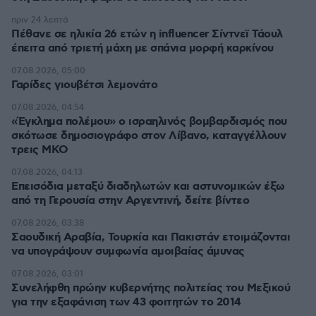
πριν 24 λεπτά
Πέθανε σε ηλικία 26 ετών η influencer Σίντνεϊ Τάουλ
έπειτα από τριετή μάχη με σπάνια μορφή καρκίνου
07.08.2026, 05:00
Γαρίδες γιουβέτσι λεμονάτο
07.08.2026, 04:54
«Έγκλημα πολέμου» ο ισραηλινός βομβαρδισμός που
σκότωσε δημοσιογράφο στον Λίβανο, καταγγέλλουν
τρεις ΜΚΟ
07.08.2026, 04:13
Επεισόδια μεταξύ διαδηλωτών και αστυνομικών έξω
από τη Γερουσία στην Αργεντινή, δείτε βίντεο
07.08.2026, 03:38
Σαουδική Αραβία, Τουρκία και Πακιστάν ετοιμάζονται
να υπογράψουν συμφωνία αμοιβαίας άμυνας
07.08.2026, 03:01
Συνελήφθη πρώην κυβερνήτης πολιτείας του Μεξικού
για την εξαφάνιση των 43 φοιτητών το 2014