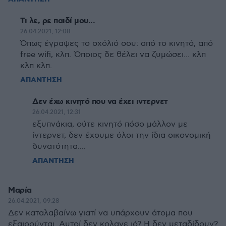
Τι λε, ρε παιδί μου...
26.04.2021, 12:08
Όπως έγραψες το σχόλιό σου: από το κινητό, από
free wifi, κλπ. Όποιος δε θέλει να ζυμώσει... κλπ
κλπ κλπ.
ΑΠΑΝΤΗΣΗ
Δεν έχω κινητό που να έχει ιντερνετ
26.04.2021, 12:31
εξυπνάκια, ούτε κινητό πόσο μάλλον με
ίντερνετ, δεν έχουμε όλοι την ίδια οικονομική
δυνατότητα....
ΑΠΑΝΤΗΣΗ
Μαρία
26.04.2021, 09:28
Δεν καταλαβαίνω γιατί να υπάρχουν άτομα που
εξαιρούνται. Αυτοί δεν κολανε ιό? Η δεν μεταδίδουν?