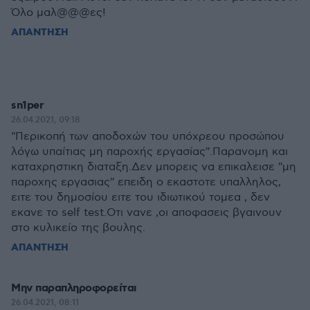
Όλο μαλ@@@ες!
ΑΠΑΝΤΗΣΗ
sn1per
26.04.2021, 09:18
"Περικοπή των αποδοχών του υπόχρεου προσώπου
λόγω υπαίτιας μη παροχής εργασίας".Παρανομη και
καταχρηστικη διαταξη.Δεν μπορεις να επικαλεισε "μη
παροχης εργασιας" επειδη ο εκαστοτε υπαλληλος,
ειτε του δημοσίου ειτε του ιδιωτικού τομεα , δεν
εκανε το self test.Οτι νανε ,οι αποφασεις βγαινουν
στο κυλικείο της βουλης.
ΑΠΑΝΤΗΣΗ
Μην παραπληροφορείται
26.04.2021, 08:11