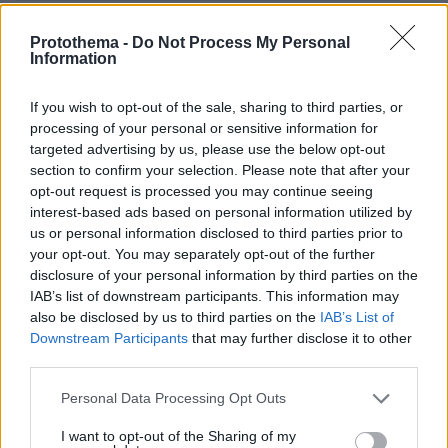
επτά σε ενέδρα των Ταλιμπάν
Protothema -
Do Not Process My Personal
Information
ΗΠΑ: Μέχρι χθες είχαν χορηγηθεί συνολικά
228,7 εκατ. δόσεις εμβολίων κατά της COVID-19
If you wish to opt-out of the sale, sharing to third parties, or
processing of your personal or sensitive information for
targeted advertising by us, please use the below opt-out
protothema.gr στο Google News
Ακολουθήστε το
section to confirm your selection. Please note that after your
και μάθετε πρώτοι όλες τις ειδήσεις
opt-out request is processed you may continue seeing
interest-based ads based on personal information utilized by
Ειδήσεις
Δείτε όλες τις τελευταίες
από την Ελλάδα
us or personal information disclosed to third parties prior to
your opt-out. You may separately opt-out of the further
και τον Κόσμο, τη στιγμή που συμβαίνουν, στο
disclosure of your personal information by third parties on the
Protothema.gr
IAB’s list of downstream participants. This information may
also be disclosed by us to third parties on the
IAB’s List of
Σχετικά Άρθρα
Downstream Participants
that may further disclose it to other
third parties.
Please note that this website/app uses one or more Google
Personal Data Processing Opt Outs
services and may gather and store information including but
not limited to your visit or usage behaviour. You may click to
I want to opt-out of the Sharing of my