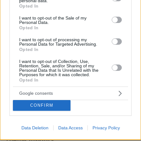
personal data.
grant or deny consent to Google and its third-party tags to
Opted In
use your data for below specified purposes in below Google
consent section.
I want to opt-out of the Sale of my
Personal Data.
Opted In
I want to opt-out of processing my
Personal Data for Targeted Advertising.
Opted In
I want to opt-out of Collection, Use,
Retention, Sale, and/or Sharing of my
Personal Data that Is Unrelated with the
Purposes for which it was collected.
Opted In
Google consents
CONFIRM
25.04.2021, 21:05
ΕΟΔΥ: Σε ποια σημεία της χώρας θα γίνονται rapid test
αύριο Μεγάλη Δευτέρα
Data Deletion
Data Access
Privacy Policy
Thema Insights