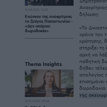
Δημητρακόπ
Ανακρίτριας
12.04.2021, 13:03
δήλωση:
Ενώπιον της ανακρίτριας
το ζεύγος Παπαντωνίου -
«Δεν υπάρχει
«Το Δικαστ
δωροδοκία»
χρόνο τον 
κράτησης, δ
στηρίξει τη
αρχή να λά
παθητική δω
Thema Insights
δήθεν τέλε
απολογίας ή
επισημάνει 
δωροδοκία.
της σκευωρ
30.07.2026, 09:33