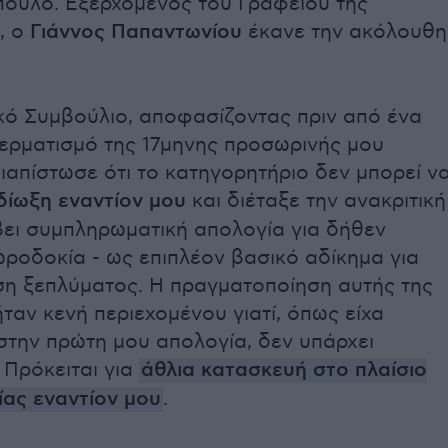
ουλο. Εξερχόμενος του Γραφείου της
, ο
Γιάννος Παπαντωνίου
έκανε την ακόλουθη
ικό Συμβούλιο, αποφασίζοντας πριν από ένα
τερματισμό της 17μηνης προσωρινής μου
ιαπίστωσε ότι το κατηγορητήριο δεν μπορεί ν
δίωξη εναντίον μου
και διέταξε την ανακριτική
βει συμπληρωματική απολογία για δήθεν
ροδοκία - ως επιπλέον βασικό αδίκημα για
ση ξεπλύματος. Η πραγματοποίηση αυτής της
ταν κενή περιεχομένου γιατί, όπως είχα
στην πρώτη μου απολογία, δεν υπάρχει
 Πρόκειται για
άθλια κατασκευή στο πλαίσιο
ίας εναντίον μου
.