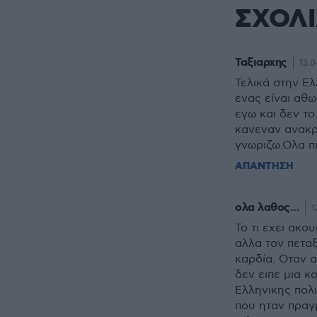
ΣΧΟΛ
Ταξιαρχης
13.0
Τελικά στην Ελ
ενας είναι αθω
εγω και δεν το
κανεναν ανακρι
γνωριζω.Ολα π
ΑΠΑΝΤΗΣΗ
ολα λαθος...
1
Το τι εχει ακο
αλλα τον πετα
καρδία. Οταν 
δεν ειπε μια κ
Ελληνικης πολ
που ηταν πραγ