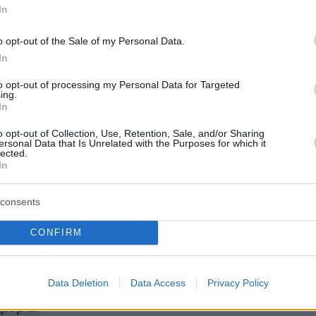
γγνώμη
». Επαναλαμβάνω τη δήλωση με
In
 έμφαση.
o opt-out of the Sale of my Personal Data.
In
to opt-out of processing my Personal Data for Targeted
θώ, το συντομότερο δυνατό, από τη
ing.
In
 Όσα έχουμε υποστεί η σύζυγός μου και εγώ
ελίδες ντροπής για τη δημόσια ζωή και τους
o opt-out of Collection, Use, Retention, Sale, and/or Sharing
ersonal Data that Is Unrelated with the Purposes for which it
ς χώρας μας. Προερχόμενος από οικογένεια
lected.
In
 και δημοσίων λειτουργών με μακρά παράδοση
στο Δημόσιο, εμπιστεύομαι τη δικαιοσύνη.
consents
ζω ότι η τεράστια πλειοψηφία των Ελληνίδων
λήνων δικαστών εκπληρώνουν με εντιμότητα
CONFIRM
ην αποστολή τους, στο πλαίσιο του
ού πολιτεύματος».
Data Deletion
Data Access
Privacy Policy
ήμερα: