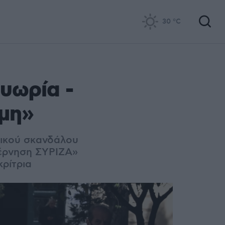
30
°C
υωρία -
ώμη»
τικού σκανδάλου
βέρνηση ΣΥΡΙΖΑ»
ρίτρια