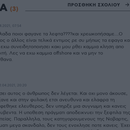
ΙΑ
ΠΡΟΣΘΗΚΗ ΣΧΟΛΙΟΥ
(3)
4.2021, 07:54
λαδα ποιοι φαγανε τα λεφτα????και χρεωκοπήσαμε....Ο
ος ο άλλος είναι τελικά εντιμος ρε συ μήπως τα εφαγα κα
 εχω συνειδητοποιησει κακι μου ρθει καμμια κληση απο
τή. Λες να εχω καμμια offshore και να μην το
ιθανα.
2.04.2021, 20:20
υσει αυτος ο άνθρωπος δεν λέγεται. Και οχι μονο άκουσε,
ξανε και στην φυλακή ετσι ανευθυνα και ελαφρα τη
αφεθηκε ελευθερος, δεν υπηρξε μια συγνωμη και κανεις
ουβεντα. Η υποθεση πράγματι αποδεικνυει την ξεφτιλα τη
ιτείας. Παραλληλα, τους κατηγορουμενους της Νοβαρτις,
ματι μεγα σκανδαλο, δεν τους ενοχλησε ποτε κανεις. Έχε