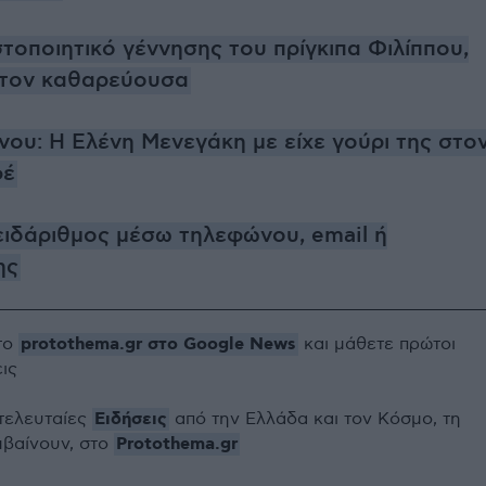
στοποιητικό γέννησης του πρίγκιπα Φιλίππου,
τον καθαρεύουσα
νου: Η Ελένη Μενεγάκη με είχε γούρι της στο
φέ
ειδάριθμος μέσω τηλεφώνου, email ή
ης
protothema.gr στο Google News
το
και μάθετε πρώτοι
εις
Ειδήσεις
 τελευταίες
από την Ελλάδα και τον Κόσμο, τη
Protothema.gr
μβαίνουν, στο