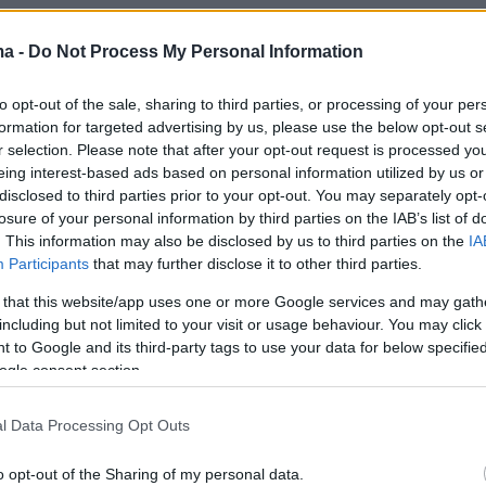
όνο μετά την αποφυλάκισή μου βρισκόμουν σε
ma -
Do Not Process My Personal Information
μηρείας. Συνέχιζαν να αιωρούνται σε βάρος
χθείς κατηγορίες που
οι υποκινητές της
to opt-out of the sale, sharing to third parties, or processing of your per
formation for targeted advertising by us, please use the below opt-out s
ίχαν το θράσος να μου απευθύνουν, ενώ είνα
r selection. Please note that after your opt-out request is processed y
αιγισμός περιοριστικών μέτρων στη σύζυγό
eing interest-based ads based on personal information utilized by us or
ένα - παρουσίες στο Τμήμα, απαγόρευση
disclosed to third parties prior to your opt-out. You may separately opt-
losure of your personal information by third parties on the IAB’s list of
 τη χώρα και δεσμεύσεις των εισοδημάτων κα
. This information may also be disclosed by us to third parties on the
IA
ών στοιχείων
.
Participants
that may further disclose it to other third parties.
 that this website/app uses one or more Google services and may gath
κλήση είναι ευπρόσδεκτη. Σηματοδοτεί την
including but not limited to your visit or usage behaviour. You may click 
 τελευταία πράξη του πολιτικο-δικαστικού
 to Google and its third-party tags to use your data for below specifi
ogle consent section.
που μεθοδεύτηκε και υλοποιήθηκε εναντίον
ν κυβέρνηση ΣΥΡΙΖΑ.
l Data Processing Opt Outs
ακίστηκα, είχα δηλώσει ότι «
ζητώ δικαίωση,
o opt-out of the Sharing of my personal data.