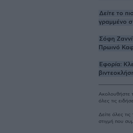
Δείτε το πι
γραμμένο σ
Σόφη Ζαννί
Πρωινό Κα
Εφορία: Κλ
βιντεοκλήσ
Ακολουθήστε 
όλες τις ειδήσ
Δείτε όλες τις
στιγμή που συ