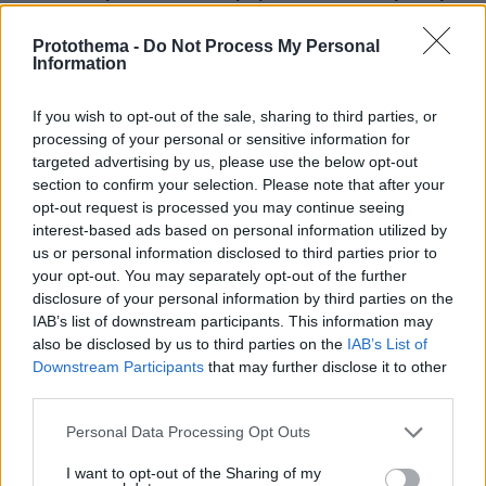
λόγω αυξημένου κινδύνου εκδήλωσης πυρκαγιάς
Protothema -
Do Not Process My Personal
πριν 8 λεπτά
Information
Αργεντινή, Μπαρτσελόνα και Ρεάλ Μαδρίτης
αποχαιρέτησαν τον πατέρα του Λιονέλ Μέσι
If you wish to opt-out of the sale, sharing to third parties, or
πριν 9 λεπτά
processing of your personal or sensitive information for
Φωτιά στη Μικρή Βίγλα της Νάξου, σηκώθηκε ένα
targeted advertising by us, please use the below opt-out
ελικόπτερο
section to confirm your selection. Please note that after your
πριν 10 λεπτά
opt-out request is processed you may continue seeing
Φιλική ήττα για την Χαλ στο ντεμπούτο του Τζολάκη, 2-
interest-based ads based on personal information utilized by
0 από την Άϊντραχτ
us or personal information disclosed to third parties prior to
your opt-out. You may separately opt-out of the further
πριν 10 λεπτά
disclosure of your personal information by third parties on the
All’Antico Vinaio: Ουρές έξω από ένα από τα καλύτερα
IAB’s list of downstream participants. This information may
στέκια για σάντουιτς στον κόσμο
also be disclosed by us to third parties on the
IAB’s List of
πριν 12 λεπτά
Downstream Participants
that may further disclose it to other
Τραγωδία στην Πάρο: Πνίγηκε 4χρονος σε πισίνα beach
third parties.
bar
Please note that this website/app uses one or more Google
Personal Data Processing Opt Outs
πριν 17 λεπτά
services and may gather and store information including but
Ο 16χρονος ναυαγοσώστης που έσωσε το μικρό αγόρι
not limited to your visit or usage behaviour. You may click to
I want to opt-out of the Sharing of my
στην Καλιφόρνια συνάντησε τους ηθοποιούς του «νέου»