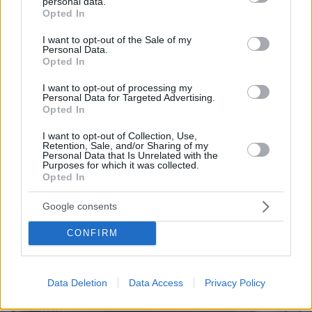
personal data.
grant or deny consent to Google and its third-party tags to
Baywatch, δείτε βίντεο
Opted In
use your data for below specified purposes in below Google
πριν 20 λεπτά
consent section.
I want to opt-out of the Sale of my
Milky Nails: Το μανικιούρ που συνεχίζει να είναι η νο1
Personal Data.
επιλογή μας για το καλοκαίρι
Opted In
πριν 20 λεπτά
I want to opt-out of processing my
Πώς να βγάλετε τα κουκούτσια από τα κεράσια και τα
Personal Data for Targeted Advertising.
Opted In
βύσσινα χωρίς να λερωθείτε
πριν 23 λεπτά
I want to opt-out of Collection, Use,
Retention, Sale, and/or Sharing of my
Το νέο... καλοκαιρινό κόλπο που κάνουν οι κλέφτες
Personal Data that Is Unrelated with the
αυτοκινήτων στην Ελλάδα
Purposes for which it was collected.
Opted In
ΔΕΙΤΕ ΟΛΕΣ ΤΙΣ ΕΙΔΗΣΕΙΣ
Google consents
CONFIRM
ΤΑ ΠΙΟ ΔΗΜΟΦΙΛΗ
Data Deletion
Data Access
Privacy Policy