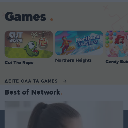
Games
Northern Heights
Candy Bub
Cut The Rope
ΔΕΙΤΕ ΟΛΑ ΤΑ GAMES
Best of Network