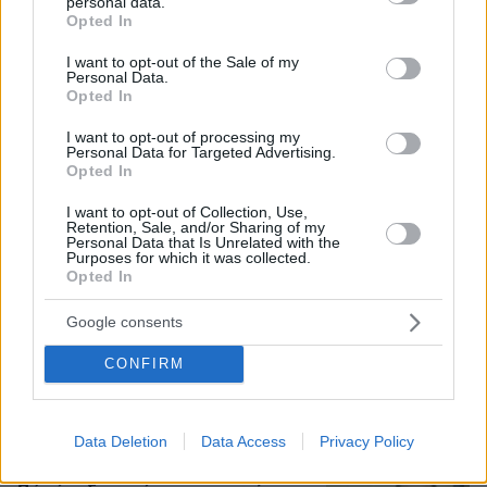
personal data.
26χρονου Αφγανού που σκότωσε τη Βρετανίδα
grant or deny consent to Google and its third-party tags to
Opted In
στην Κυψέλη
use your data for below specified purposes in below Google
consent section.
I want to opt-out of the Sale of my
Personal Data.
Σε 57χρονη γυναίκα ανήκει η σορός
Opted In
στον Λυκαβηττό, από πτώση ο
θάνατος
I want to opt-out of processing my
Personal Data for Targeted Advertising.
Opted In
πριν 23 λεπτά
I want to opt-out of Collection, Use,
Retention, Sale, and/or Sharing of my
Personal Data that Is Unrelated with the
Purposes for which it was collected.
Opted In
Καρέ-καρέ η ανάλυση του τροχαίου
στις Σέρρες με νεκρούς μητέρα και
γιο: Τι λέει πραγματογνώμονας στο
Google consents
protothema
CONFIRM
182
08.08.2026, 08:36
Data Deletion
Data Access
Privacy Policy
Εντοπίστηκε η «Αράχνη» του Άσαντ: