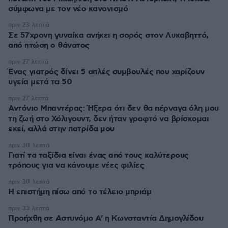
σύμφωνα με τον νέο κανονισμό
πριν 23 λεπτά
Σε 57χρονη γυναίκα ανήκει η σορός στον Λυκαβηττό,
από πτώση ο θάνατος
πριν 27 λεπτά
Ένας γιατρός δίνει 5 απλές συμβουλές που χαρίζουν
υγεία μετά τα 50
πριν 27 λεπτά
Αντόνιο Μπαντέρας: Ήξερα ότι δεν θα πέρναγα όλη μου
τη ζωή στο Χόλιγουντ, δεν ήταν γραφτό να βρίσκομαι
εκεί, αλλά στην πατρίδα μου
πριν 30 λεπτά
Γιατί τα ταξίδια είναι ένας από τους καλύτερους
τρόπους για να κάνουμε νέες φιλίες
πριν 30 λεπτά
Η επιστήμη πίσω από το τέλειο μπριάμ
πριν 33 λεπτά
Προήχθη σε Αστυνόμο Α' η Κωνσταντία Δημογλίδου