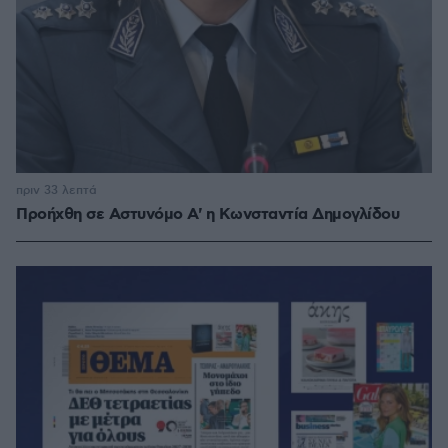
πριν 33 λεπτά
Προήχθη σε Αστυνόμο Α' η Κωνσταντία Δημογλίδου