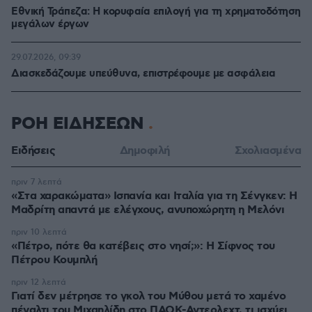
Εθνική Τράπεζα: Η κορυφαία επιλογή για τη χρηματοδότηση
μεγάλων έργων
29.07.2026, 09:39
Διασκεδάζουμε υπεύθυνα, επιστρέφουμε με ασφάλεια
ΡΟΗ ΕΙΔΗΣΕΩΝ
Ειδήσεις
Δημοφιλή
Σχολιασμένα
πριν 7 λεπτά
«Στα χαρακώματα» Ισπανία και Ιταλία για τη Σένγκεν: Η
Μαδρίτη απαντά με ελέγχους, ανυποχώρητη η Μελόνι
πριν 10 λεπτά
«Πέτρο, πότε θα κατέβεις στο νησί;»: Η Σίφνος του
Πέτρου Κουμπλή
πριν 12 λεπτά
Γιατί δεν μέτρησε το γκολ του Μύθου μετά το χαμένο
πέναλτι του Μιχαηλίδη στο ΠΑΟΚ-Αντερλεχτ, τι ισχύει