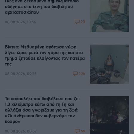
Πώς ένα ξεχασμένο σημειωματάριο
οδήγησε στα ίχνη του διαβόητου
αρχικατασκόπου
23
08.08.2026, 10:56
Βίντεο: Μεθυσμένη σκότωσε νύφη
λίγες ώρες μετά τον γάμο της και στο
τμήμα ζητούσε κλαίγοντας τον πατέρα
της
106
08.08.2026, 09:25
Το «σκουλήκι του διαβόλου» που ζει
1,3 χιλιόμετρα κάτω από τη Γη και
αλλάζει όσα γνωρίζαμε για τη ζωή:
«Οι άνθρωποι δεν κυβερνάμε τον
κόσμο»
66
08.08.2026, 08:57