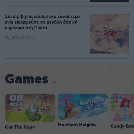
Συνετρίβη πυροσβεστικό ελικόπτερο
ενώ επιχειρούσε σε μεγάλη δασική
πυρκαγιά στη Γιούτα
08.08.2026, 09:34
Games
Northern Heights
Candy Bub
Cut The Rope