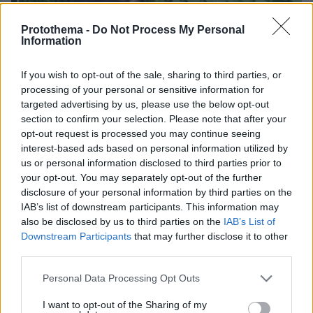
Protothema -
Do Not Process My Personal
Information
If you wish to opt-out of the sale, sharing to third parties, or
processing of your personal or sensitive information for
targeted advertising by us, please use the below opt-out
section to confirm your selection. Please note that after your
opt-out request is processed you may continue seeing
interest-based ads based on personal information utilized by
us or personal information disclosed to third parties prior to
your opt-out. You may separately opt-out of the further
disclosure of your personal information by third parties on the
IAB’s list of downstream participants. This information may
also be disclosed by us to third parties on the
IAB’s List of
Downstream Participants
that may further disclose it to other
third parties.
08.08.2026, 12:18
Please note that this website/app uses one or more Google
Personal Data Processing Opt Outs
Από τη Μόρια στον γάμο, τη ΜΚΟ και την
services and may gather and store information including but
κατηγορία για φόνο: Η σκοτεινή διαδρομή του
not limited to your visit or usage behaviour. You may click to
I want to opt-out of the Sharing of my