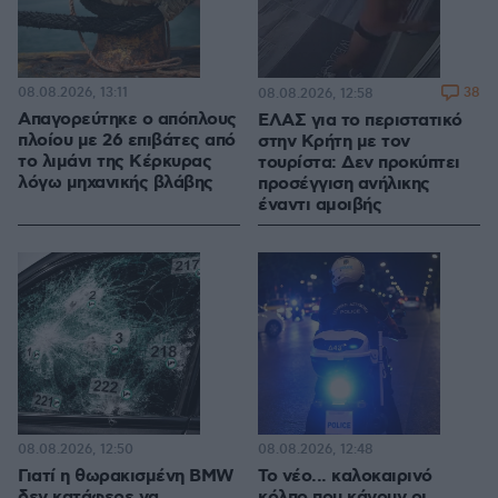
08.08.2026, 13:11
38
08.08.2026, 12:58
Απαγορεύτηκε ο απόπλους
ΕΛΑΣ για το περιστατικό
πλοίου με 26 επιβάτες από
στην Κρήτη με τον
το λιμάνι της Κέρκυρας
τουρίστα: Δεν προκύπτει
λόγω μηχανικής βλάβης
προσέγγιση ανήλικης
έναντι αμοιβής
08.08.2026, 12:50
08.08.2026, 12:48
Γιατί η θωρακισμένη BMW
Το νέο... καλοκαιρινό
δεν κατάφερε να
κόλπο που κάνουν οι