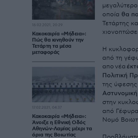
μεγαλύτερο
οποία
θα πα
Τετάρτης κα
16.02.2021, 20:29
χιονοπτώσε
Κακοκαιρία «Μήδεια»:
Πώς θα κινηθούν την
Τετάρτη τα μέσα
Η κυκλοφορ
μεταφοράς
από τη γέφ
απο
νέα
έκτ
Πολιτική Π
της ύφεσης
Αστυνομική
στην κυκλοφ
17.02.2021, 04:37
από Γέφυρα
Κακοκαιρία «Μήδεια»:
Νομό Βοιωτ
Άνοιξε η Εθνική Οδός
Αθηνών-Λαμίας μέχρι τα
όρια της Βοιωτίας
Προβλήματα