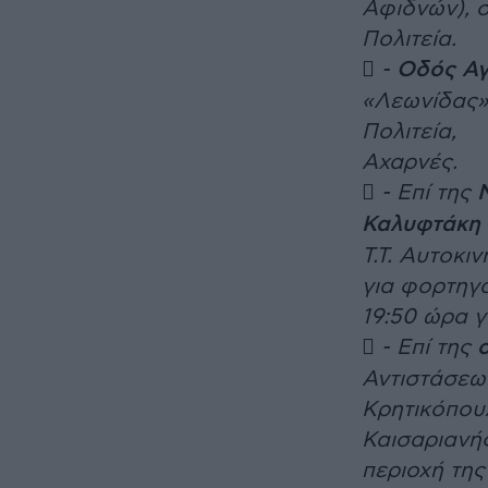
Αφιδνών), 
Πολιτεία.
 -
Οδός Αγ
«Λεωνίδας»
Πολιτεία,
Αχαρνές.
 - Επί της
Καλυφτάκη
Τ.Τ. Αυτοκι
για φορτηγ
19:50 ώρα γ
 - Επί της
Αντιστάσεω
Κρητικόπου
Καισαριανή
περιοχή της