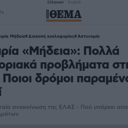
Ελληνικά
English
δα
ιρία Μήδεια
Διακοπή κυκλοφορίας
Αστυνομία
ρία «Μήδεια»: Πολλά
οριακά προβλήματα στ
- Ποιοι δρόμοι παραμέν
ί
υταία ανακοίνωση της ΕΛΑΣ - Πού υπάρχει απ
ημάτων