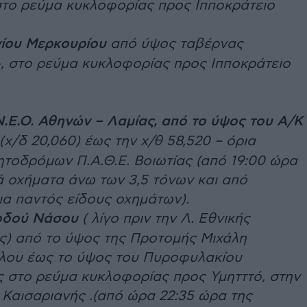
στο ρεύμα κυκλοφορίας προς Ιπποκράτειο
ίου Μερκουρίου
από ύψος ταβέρνας
, στο ρεύμα κυκλοφορίας προς Ιπποκράτειο
Ν.Ε.Ο. Αθηνών – Λαμίας, από το ύψος του Α/Κ
(χ/δ 20,060) έως την χ/θ 58,520 – όρια
νητοδρόμων Π.Α.Θ.Ε. Βοιωτίας (από 19:00 ώρα
ά οχήματα άνω των 3,5 τόνων και από
ια παντός είδους οχημάτων).
οδού Νάσου
( λίγο πριν την Λ. Εθνικής
ς) από το ύψος της Προτομής Μιχάλη
λου έως το ύψος του Πυροφυλακίου
ς στο ρεύμα κυκλοφορίας προς Υμητττό, στην
 Καισαριανής .(από ώρα 22:35 ώρα της