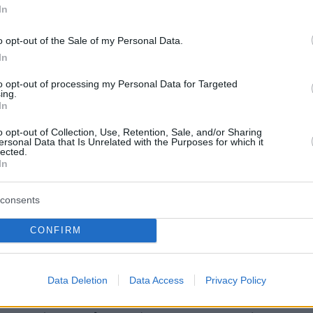
. Φυλής
, στο ύψος του καταστήματος το
In
έλι», ρεύμα κυκλοφορίας προς
ια.
o opt-out of the Sale of my Personal Data.
Λ. Διονύσου
από το ύψος του Γηπέδου
In
ως το ύψος του Πάρκου Ανατολής και στα δύ
to opt-out of processing my Personal Data for Targeted
ing.
κλοφορίας.
In
δός Πεντέλης - Ν. Μάκρης
από το
o opt-out of Collection, Use, Retention, Sale, and/or Sharing
ο 414» έως «θέση Άγιος Πέτρος».
ersonal Data that Is Unrelated with the Purposes for which it
lected.
υσίνας – Θηβών
από τον Κόμβο Μάνδρας
In
ναστάσεως
, από το Νεκροταφείο προς Υμηττό,
consents
CONFIRM
ου-Κατεχάκη
προς Καλοπούλα, από ύψος
υ Καισαριανής (από σταθμό της Τάξης).
απανδριτίου
από Καπανδρίτι προς Βαρνάβα.
Data Deletion
Data Access
Privacy Policy
ποκράτους
από ύψος Επ. Ο. Αφιδνών (Πλατεία