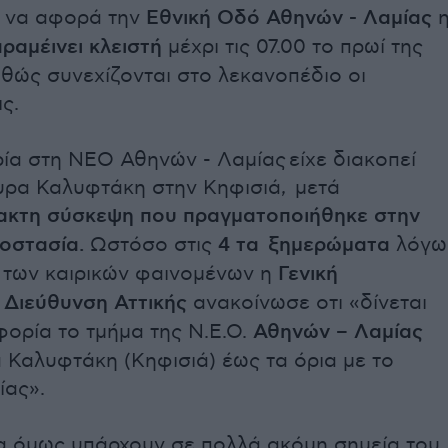
 να αφορά την
Εθνική Οδό Αθηνών - Λαμίας
ραμέινει κλειστή
μέχρι τις 07.00 το πρωί της
θώς συνεχίζονται στο λεκανοπέδιο οι
ις.
ία στη ΝΕΟ Αθηνών - Λαμίας
είχε
διακοπεί
υρα Καλυφτάκη στην Κηφισιά, μετά
ακτη σύσκεψη που πραγματοποιήθηκε στην
ροστασία.
Ωστόσο στις
4 τα ξημερώματα
λόγω
 των καιρικών φαινομένων η
Γενική
 Διεύθυνση Αττικής
ανακοίνωσε οτι «δίνεται
ορία το τμήμα της Ν.Ε.Ο.
Αθηνών – Λαμίας
 Καλυφτάκη (Κηφισιά) έως τα όρια με το
ίας».
 όμως υπάρχουν σε πολλά ακόμη σημεία του