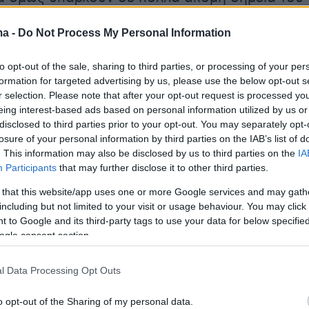
ύου της Αττικής.
ma -
Do Not Process My Personal Information
to opt-out of the sale, sharing to third parties, or processing of your per
αι από τις 11 το βράδυ η
λεωφόρος Εθνικής
formation for targeted advertising by us, please use the below opt-out s
ς,
από το γήπεδο της Καισαριανής μέχρι την
r selection. Please note that after your opt-out request is processed y
eing interest-based ads based on personal information utilized by us or
κή Υμηττού και στα δύο ρεύματα κυκλοφορίας.
disclosed to third parties prior to your opt-out. You may separately opt-
losure of your personal information by third parties on the IAB’s list of
 την τελευταία ενημέρωση της ΕΛ.ΑΣ η οποία
. This information may also be disclosed by us to third parties on the
IA
Participants
that may further disclose it to other third parties.
ήθηκε αργά το βράδυ της Τρίτης η κυκλοφορί
ται στα κάτωθι σημεία:
 that this website/app uses one or more Google services and may gath
including but not limited to your visit or usage behaviour. You may click 
 to Google and its third-party tags to use your data for below specifi
εωφόρου Πάρνηθος
, από το ύψος της
ogle consent section.
εξιώσεων «Ermitaz Hall», ρεύμα κυκλοφορίας
l Data Processing Opt Outs
CAZINO MONT PARNES”.
o opt-out of the Sharing of my personal data.