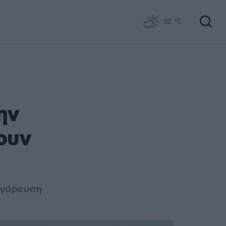
32
°C
ην
ουν
αγόρευση