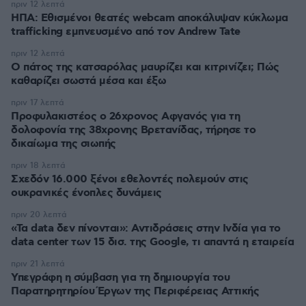
πριν 12 λεπτά
ΗΠΑ: Εθισμένοι θεατές webcam αποκάλυψαν κύκλωμα
trafficking εμπνευσμένο από τον Andrew Tate
πριν 12 λεπτά
Ο πάτος της κατσαρόλας μαυρίζει και κιτρινίζει; Πώς
καθαρίζει σωστά μέσα και έξω
πριν 17 λεπτά
Προφυλακιστέος ο 26χρονος Αφγανός για τη
δολοφονία της 38χρονης Βρετανίδας, τήρησε το
δικαίωμα της σιωπής
πριν 18 λεπτά
Σχεδόν 16.000 ξένοι εθελοντές πολεμούν στις
ουκρανικές ένοπλες δυνάμεις
πριν 20 λεπτά
«Τα data δεν πίνονται»: Αντιδράσεις στην Ινδία για το
data center των 15 δισ. της Google, τι απαντά η εταιρεία
πριν 21 λεπτά
Υπεγράφη η σύμβαση για τη δημιουργία του
Παρατηρητηρίου Έργων της Περιφέρειας Αττικής