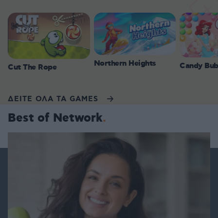
Northern Heights
Candy Bub
Cut The Rope
ΔΕΙΤΕ ΟΛΑ ΤΑ GAMES
Best of Network