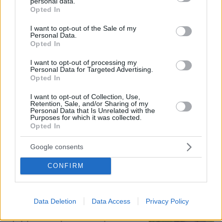
personal data.
grant or deny consent to Google and its third-party tags to
Opted In
use your data for below specified purposes in below Google
consent section.
I want to opt-out of the Sale of my
Personal Data.
Opted In
Loaded
:
I want to opt-out of processing my
71.95%
Personal Data for Targeted Advertising.
06.08.2026, 10:22
Opted In
Οι πρώτες εικόνες του νέου Canadair 515 που
έρχεται Ελλάδα και θα πετά και νύχτα
I want to opt-out of Collection, Use,
Retention, Sale, and/or Sharing of my
Personal Data that Is Unrelated with the
Purposes for which it was collected.
Κολυμβητής με καρκίνο στον
Opted In
εγκέφαλο ξέσπασε σε κλάματα προς
τον Βρετανό πρωθυπουργό: Ικετεύω
Google consents
για τη ζωή όλων μας, ο πόνος είναι
αφόρητος
CONFIRM
50
06.08.2026, 11:29
Loaded
:
88.05%
Data Deletion
Data Access
Privacy Policy
Νεαρή γυναίκα με ακατέργαστη
ομορφιά από την Αιθιοπία έγινε viral,