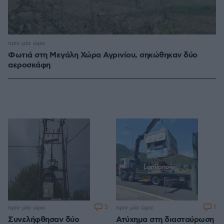
πριν μία ώρα
Φωτιά στη Μεγάλη Χώρα Αγρινίου, σηκώθηκαν δύο
αεροσκάφη
5
1
πριν μία ώρα
πριν μία ώρα
Συνελήφθησαν δύο
Ατύχημα στη διασταύρωση