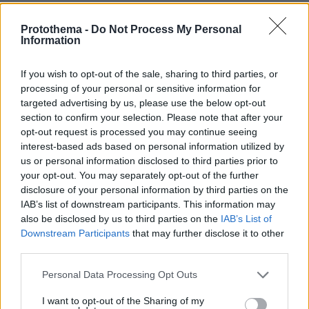
06.08.2026, 12:10
Πήγαν να κλέψουν καλώδια στον Άγιο Στέφανο, ο
Protothema -
Do Not Process My Personal
Information
ένας έπαθε ηλεκτροπληξία και έπεσε από ύψος, οι
δύο συνεργοί του τον παράτησαν νεκρό σε
αυτοκίνητο
If you wish to opt-out of the sale, sharing to third parties, or
processing of your personal or sensitive information for
targeted advertising by us, please use the below opt-out
section to confirm your selection. Please note that after your
opt-out request is processed you may continue seeing
interest-based ads based on personal information utilized by
us or personal information disclosed to third parties prior to
your opt-out. You may separately opt-out of the further
disclosure of your personal information by third parties on the
IAB’s list of downstream participants. This information may
also be disclosed by us to third parties on the
IAB’s List of
Downstream Participants
that may further disclose it to other
third parties.
Please note that this website/app uses one or more Google
Personal Data Processing Opt Outs
services and may gather and store information including but
not limited to your visit or usage behaviour. You may click to
I want to opt-out of the Sharing of my