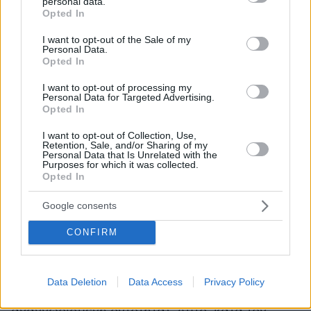
personal data.
τα απαραιτητα βήματα, χωρίς να τίθενται σε
grant or deny consent to Google and its third-party tags to
Opted In
use your data for below specified purposes in below Google
κίνδυνο τα δικαιώματα των Τουρκοκυπρίων,
consent section.
να γίνει ένα παράδειγμα
ώστε η Κύπρος
I want to opt-out of the Sale of my
Personal Data.
ειρήνης
για την περιοχή και τον κόσμο.
Opted In
I want to opt-out of processing my
Αναφερόμενος στο θέμα των Βαρωσίων, είπε
Personal Data for Targeted Advertising.
Opted In
πως το άνοιγμα της πόλης αποτελεί δικαίωμα
της «
τουρκικής δημοκρατίας βόρειας Κύπρου
».
I want to opt-out of Collection, Use,
Retention, Sale, and/or Sharing of my
Πρόκειται, είπε για μια σημαντική
Personal Data that Is Unrelated with the
Purposes for which it was collected.
ανθρωπιστική πρωτοβουλία για να
Opted In
επιστρέψουν οι νόμιμοι κάτοικοι στα σπίτια
τους
Google consents
CONFIRM
Για το φυσικό αέριο είπε πως το ψευδοκράτος
είναι αποφασισμένο να προστατεύσει τους
φυσικούς πόρους στην υφαλοκρηπίδα του (αν
Data Deletion
Data Access
Privacy Policy
και δεν διαθέτει υφαλοκρηπίδα ως μη