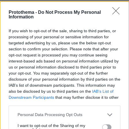
Ερσίν Τατάρ
Ο Τουρκοκύπριος ηγέτης
στην
Protothema -
Do Not Process My Personal
Information
ομιλία του για την επέτειο ανακήρυξης του
ψευδοκράτους ανέφερε πως η τουρκοκυπριακή
If you wish to opt-out of the sale, sharing to third parties, or
πλευρά είναι έτοιμη να επιστρέψει στο τραπέζι
processing of your personal or sensitive information for
προϋπόθεση
των συνομιλιών, αλλά υπό την
πως
targeted advertising by us, please use the below opt-out
θα συζητηθούν και άλλα μοντέλα λύσης πλην
section to confirm your selection. Please note that after your
opt-out request is processed you may continue seeing
της διζωνικής δικοινοτικής ομοσπονδίας.
interest-based ads based on personal information utilized by
us or personal information disclosed to third parties prior to
Ο Τατάρ υποστήριξε ότι η ομοσπονδιακή λύση
your opt-out. You may separately opt-out of the further
δεν είναι πλεόν εφικτή. Λόγω της στάσης της
disclosure of your personal information by third parties on the
IAB’s list of downstream participants. This information may
ελληνοκυπριακής πλευράς η οποία δεν
also be disclosed by us to third parties on the
IAB’s List of
αποδέχεται την πολιτική ισότητα των
Downstream Participants
that may further disclose it to other
Τουρκοκυπρίων. Κατά την έκφρασή του «
οι δύο
third parties.
λαοί και τα δύο κράτη που υπάρχουν στην
Please note that this website/app uses one or more Google
Personal Data Processing Opt Outs
Κύπρο πρέπει να συνεργαστούν στη βάση των
services and may gather and store information including but
πραγματικοτήτων
». Δήλωσε έτοιμος να κάνει
not limited to your visit or usage behaviour. You may click to
I want to opt-out of the Sharing of my