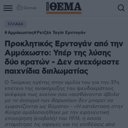
Games
ΕΛΛΑΔΑ
Αμμόχωστος
Ρετζέπ Ταγίπ Ερντογάν
Προκλητικός Ερντογάν από την
Αμμόχωστο: Υπέρ της λύσης
δύο κρατών - Δεν ανεχόμαστε
παιχνίδια διπλωματίας
Ο Τούρκος ηγέτης στην ομιλία του για την 37η
επέτειο της ανακήρυξης του ψευδοκράτους
ανέφερε πως εκείνοι που
«αισθάνονται άβολα
με το άνοιγμα των Βαρωσίων δεν μπορεί να
εμφανίζονται ως θύματα» - «Η
κατάσταση στην
Κύπρο ομαλοποιήθηκε με την ειρηνευτική
επιχείρηση (εισβολή) του 1974, η οποία
σταμάτησε τις σφαγές και τις επιθέσεις από