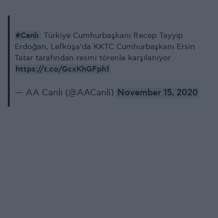
#Canlı
: Türkiye Cumhurbaşkanı Recep Tayyip
Erdoğan, Lefkoşa’da KKTC Cumhurbaşkanı Ersin
Tatar tarafından resmi törenle karşılanıyor
https://t.co/GcxKhGFph1
— AA Canlı (@AACanli)
November 15, 2020