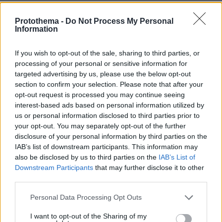
ΡΟΗ ΕΙΔΗΣΕΩΝ
Protothema -
Do Not Process My Personal
Ειδήσεις
Δημοφιλή
Σχολιασμένα
Information
πριν 6 λεπτά
If you wish to opt-out of the sale, sharing to third parties, or
Πέθανε σε ηλικία 84 ετών ο Μπεν Τζόουνς, ο «Κούτερ»
processing of your personal or sensitive information for
της θρυλικής σειράς «The Dukes of Hazzard»
targeted advertising by us, please use the below opt-out
section to confirm your selection. Please note that after your
πριν 10 λεπτά
Το μενού της ημέρας – Τι τρώμε σήμερα Δευτέρα
opt-out request is processed you may continue seeing
(10/8/2026)
interest-based ads based on personal information utilized by
us or personal information disclosed to third parties prior to
πριν 20 λεπτά
your opt-out. You may separately opt-out of the further
Δεν κατάφερε να προσεγγίσει τα Ψαρά το «Νήσος
disclosure of your personal information by third parties on the
Σάμος» λόγω κακοκαιρίας
IAB’s list of downstream participants. This information may
πριν 24 λεπτά
also be disclosed by us to third parties on the
IAB’s List of
Το PKK καταγγέλλει «σοβαρά λάθη» στο νομοσχέδιο
Downstream Participants
that may further disclose it to other
για τους μαχητές του και ζητά την αποφυλάκιση
third parties.
Οτσαλάν
Please note that this website/app uses one or more Google
Personal Data Processing Opt Outs
πριν 44 λεπτά
services and may gather and store information including but
O Παναμάς ενισχύει τα σύνορα με την Κολομβία μετά
not limited to your visit or usage behaviour. You may click to
I want to opt-out of the Sharing of my
τις επιθέσεις και τον φόβο διείσδυσης ένοπλων