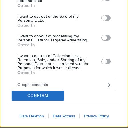
personal data.
grant or deny consent to Google and its third-party tags to
οργανώσεων
Opted In
use your data for below specified purposes in below Google
10.08.2026, 05:00
consent section.
I want to opt-out of the Sale of my
Πεϊνιρλί με ψητά λαχανικά, ντομάτα και φέτα
Personal Data.
Opted In
10.08.2026, 04:39
Μπρα ντε φερ ΗΠΑ-Ιράν για τα Στενά του Ορμούζ: «Θα
I want to opt-out of processing my
μείνουν κλειστά μέχρι να δεχτούν όλους τους όρους
Personal Data for Targeted Advertising.
Opted In
μας»
10.08.2026, 04:10
I want to opt-out of Collection, Use,
Retention, Sale, and/or Sharing of my
Ένας νεκρός και πέντε τραυματίες από κατάρρευση στο
Personal Data that Is Unrelated with the
μεγαλύτερο χρυσωρυχείο της Αιγύπτου
Purposes for which it was collected.
Opted In
10.08.2026, 03:33
Πλεύρης στο Breitbart: Η επανεκλογή Τραμπ άλλαξε τη
Google consents
μεταναστευτική πολιτική σε ΗΠΑ και Ευρώπη - Η
ανάρτηση του Αμερικανού προέδρου με τη συνέντευξη
CONFIRM
του Έλληνα υπουργού
10.08.2026, 03:00
Τηγανόψωμο: Η εκδίκηση του φτωχικού έδεσματος -
Data Deletion
Data Access
Privacy Policy
Από την αρχαιότητα στα σύγχρονα brunch