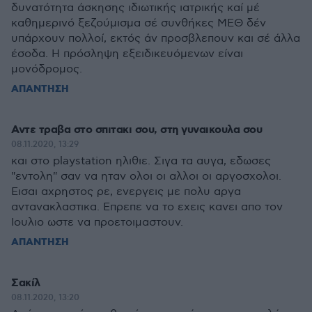
δυνατότητα άσκησης ιδιωτικής ιατρικής καί μέ
καθημερινό ξεζούμισμα σέ συνθήκες ΜΕΘ δέν
υπάρχουν πολλοί, εκτός άν προσβλεπουν και σέ άλλα
έσοδα. Η πρόσληψη εξειδικευόμενων είναι
μονόδρομος.
ΑΠΑΝΤΗΣΗ
Αντε τραβα στο σπιτακι σου, στη γυναικουλα σου
08.11.2020, 13:29
και στο playstation ηλιθιε. Σιγα τα αυγα, εδωσες
"εντολη" σαν να ηταν ολοι οι αλλοι οι αργοσχολοι.
Εισαι αχρηστος ρε, ενεργεις με πολυ αργα
αντανακλαστικα. Επρεπε να το εχεις κανει απο τον
Ιουλιο ωστε να προετοιμαστουν.
ΑΠΑΝΤΗΣΗ
Σακίλ
08.11.2020, 13:20