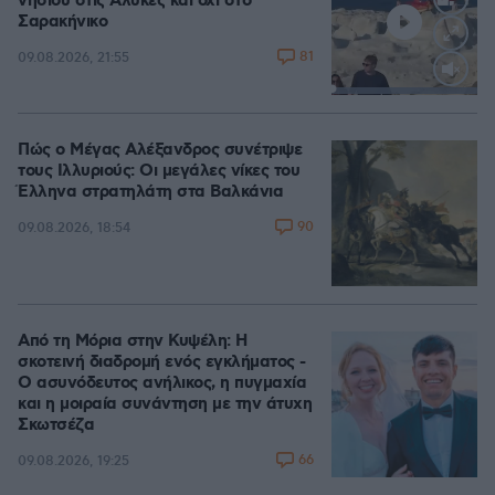
νησιού στις Αλυκές και όχι στο
Σαρακήνικο
81
09.08.2026, 21:55
Loaded
:
100.00%
Πώς ο Μέγας Αλέξανδρος συνέτριψε
τους Ιλλυριούς: Οι μεγάλες νίκες του
Έλληνα στρατηλάτη στα Βαλκάνια
90
09.08.2026, 18:54
Από τη Μόρια στην Κυψέλη: Η
σκοτεινή διαδρομή ενός εγκλήματος -
Ο ασυνόδευτος ανήλικος, η πυγμαχία
και η μοιραία συνάντηση με την άτυχη
Σκωτσέζα
66
09.08.2026, 19:25