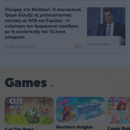
Πλεύρης στο Breitbart: Η επανεκλογή
Τραμπ άλλαξε τη μεταναστευτική
πολιτική σε ΗΠΑ και Ευρώπη - Η
ανάρτηση του Αμερικανού προέδρου
με τη συνέντευξη του Έλληνα
υπουργού
9
10.08.2026, 03:33
Games
Northern Heights
Candy Bub
Cut The Rope