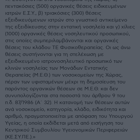
πεντακόσιες (500) οργανικές θέσεις ειδικευμένων
ιατρών Ε.Σ.Υ., β) τριακόσιες (300) θέσεις
εξειδικευόμενων ιατρών στο γνωστικό αντικείμενο
της εξειδίκευσης στην εντατική νοσηλεία και γ) χίλιες
(1000) οργανικές θέσεις νοσηλευτικού προσωπικού,
στις οποίες συμπεριλαμβάνονται και οργανικές
θέσεις του κλάδου ΤΕ Φυσικοθεραπείας. Οι ως άνω
θέσεις συστήνονται για τη στελέχωση με
εξειδικευμένο ιατρονοσηλευτικό προσωπικό των
κλινών νοσηλείας των Μονάδων Εντατικής
Θεραπείας (Μ.Ε.Θ.) των νοσοκομείων της Χώρας,
πέραν των υφισταμένων μέχρι τη δημοσίευση του
παρόντος οργανικών θέσεων σε Μ.Ε.Θ. και δεν
συνυπολογίζονται στα ποσοστά του άρθρου 9 του
π.δ. 87/1986 (Α΄ 32). Η κατανομή των θέσεων αυτών
ανά νοσοκομείο, κατηγορία, κλάδο, ειδικότητα και
αριθμό, πραγματοποιείται με απόφαση του Υπουργού
Υγείας, η οποία εκδίδεται μετά από εισήγηση του
Κεντρικού Συμβουλίου Υγειονομικών Περιφερειών
(ΚΕ.ΣΥ.ΠΕ.).»