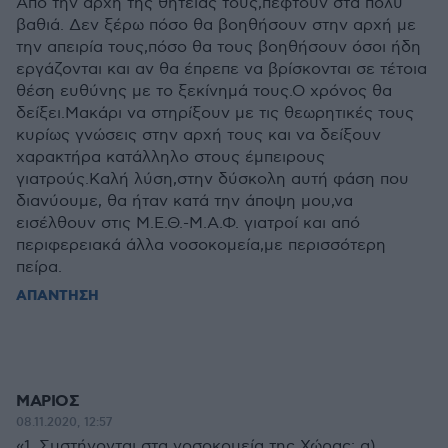
Από την αρχή της θητείας τους,πέφτουν στα πολύ
βαθιά. Δεν ξέρω πόσο θα βοηθήσουν στην αρχή με
την απειρία τους,πόσο θα τους βοηθήσουν όσοι ήδη
εργάζονται και αν θα έπρεπε να βρίσκονται σε τέτοια
θέση ευθύνης με το ξεκίνημά τους.Ο χρόνος θα
δείξει.Μακάρι να στηρίξουν με τις θεωρητικές τους
κυρίως γνώσεις στην αρχή τους και να δείξουν
χαρακτήρα κατάλληλο στους έμπειρους
γιατρούς.Καλή λύση,στην δύσκολη αυτή φάση που
διανύουμε, θα ήταν κατά την άποψη μου,να
εισέλθουν στις Μ.Ε.Θ.-Μ.Α.Φ. γιατροί και από
περιφερειακά άλλα νοσοκομεία,με περισσότερη
πείρα.
ΑΠΑΝΤΗΣΗ
ΜΑΡΙΟΣ
08.11.2020, 12:57
«1. Συστήνονται στα νοσοκομεία της Χώρας: α)