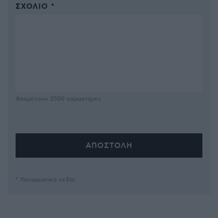
ΣΧΌΛΙΟ *
Απομένουν
2500
χαρακτήρες
* Υποχρεωτικά πεδία