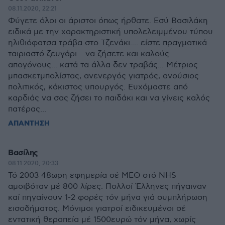
08.11.2020, 22:21
Φύγετε όλοι οι άριστοι όπως ήρθατε. Εσύ Βασιλάκη
ειδικά με την χαρακτηριστική υπολελειμμένου τύπου
ηλιθιόφατσα τράβα στο Τζενάκι.... είστε πραγματικά
ταιριαστό ζευγάρι... να ζήσετε και καλούς
απογόνους... κατά τα άλλα δεν τραβάς... Μέτριος
μπασκετμπολίστας, ανενεργός γιατρός, ανούσιος
πολιτικός, κάκιστος υπουργός. Ευχόμαστε από
καρδιάς να σας ζήσει το παιδάκι και να γίνεις καλός
πατέρας...
ΑΠΑΝΤΗΣΗ
Βασίλης
08.11.2020, 20:33
Τό 2003 48ωρη εφημερία σέ ΜΕΘ στό NHS
αμοιβόταν μέ 800 λίρες. Πολλοί Έλληνες πήγαιναν
καί πηγαίνουν 1-2 φορές τόν μήνα γιά συμπλήρωση
εισοδήματος. Μόνιμοι γιατροί ειδικευμένοι σέ
εντατική θεραπεία μέ 1500ευρώ τόν μήνα, χωρίς