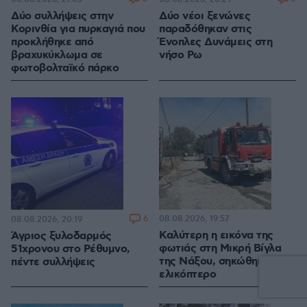
Δύο συλλήψεις στην
Δύο νέοι ξενώνες
Κορινθία για πυρκαγιά που
παραδόθηκαν στις
προκλήθηκε από
Ένοπλες Δυνάμεις στη
βραχυκύκλωμα σε
νήσο Ρω
φωτοβολταϊκό πάρκο
6
08.08.2026, 19:57
08.08.2026, 20:19
Καλύτερη η εικόνα της
Άγριος ξυλοδαρμός
φωτιάς στη Μικρή Βίγλα
51χρονου στο Ρέθυμνο,
της Νάξου, σηκώθηκε ένα
πέντε συλλήψεις
ελικόπτερο