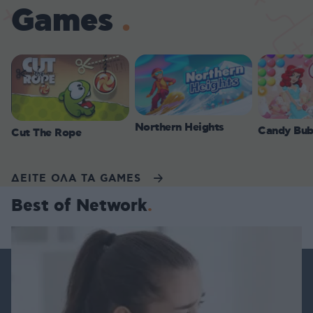
Games
Northern Heights
Candy Bub
Cut The Rope
ΔΕΙΤΕ ΟΛΑ ΤΑ GAMES
Best of Network