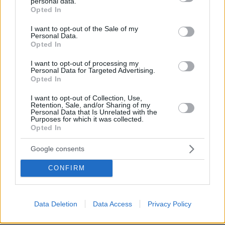
personal data.
grant or deny consent to Google and its third-party tags to
Opted In
use your data for below specified purposes in below Google
consent section.
I want to opt-out of the Sale of my
Personal Data.
Opted In
I want to opt-out of processing my
Personal Data for Targeted Advertising.
08.08.2026, 21:43
Opted In
Χόρχε Μέσι: Ο εργάτης από το Ροσάριο που πήρε
τον 13χρονο Λιονέλ από το χέρι και άλλαξε την
I want to opt-out of Collection, Use,
Retention, Sale, and/or Sharing of my
ιστορία του ποδοσφαίρου με μια υπογραφή σε...
Personal Data that Is Unrelated with the
χαρτοπετσέτα
Purposes for which it was collected.
Opted In
Google consents
Εγκαταλείπει το κόμμα Καρυστιανού
και ο επιχειρηματίας Νίκος
CONFIRM
Μπρουτζάκης: Καταγγέλλει κλειστή
κάστα, «λένε προδότες και
πληρωμένους όσους αποχωρούν»
Data Deletion
Data Access
Privacy Policy
220
08.08.2026, 18:48