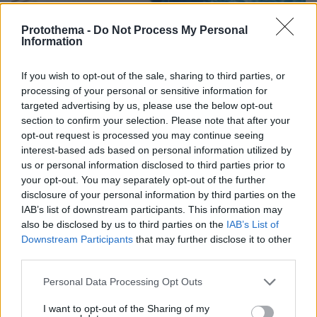
Protothema -
Do Not Process My Personal
08.08.2026, 21:22
Information
Για ανθρωποκτονία από αμέλεια κατηγορούνται οι
γονείς του 4χρονου και ο ιδιοκτήτης του beach
If you wish to opt-out of the sale, sharing to third parties, or
bar στην Πάρο: Πώς έγινε η τραγωδία
processing of your personal or sensitive information for
targeted advertising by us, please use the below opt-out
section to confirm your selection. Please note that after your
opt-out request is processed you may continue seeing
interest-based ads based on personal information utilized by
us or personal information disclosed to third parties prior to
your opt-out. You may separately opt-out of the further
disclosure of your personal information by third parties on the
IAB’s list of downstream participants. This information may
also be disclosed by us to third parties on the
IAB’s List of
Downstream Participants
that may further disclose it to other
third parties.
Please note that this website/app uses one or more Google
Personal Data Processing Opt Outs
services and may gather and store information including but
not limited to your visit or usage behaviour. You may click to
I want to opt-out of the Sharing of my