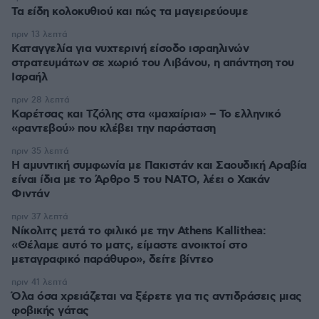
Τα είδη κολοκυθιού και πώς τα μαγειρεύουμε
πριν 13 λεπτά
Καταγγελία για νυχτερινή είσοδο ισραηλινών
στρατευμάτων σε χωριό του Λιβάνου, η απάντηση του
Ισραήλ
πριν 28 λεπτά
Καρέτσας και Τζόλης στα «μαχαίρια» – Το ελληνικό
«ραντεβού» που κλέβει την παράσταση
πριν 35 λεπτά
Η αμυντική συμφωνία με Πακιστάν και Σαουδική Αραβία
είναι ίδια με το Άρθρο 5 του ΝΑΤΟ, λέει ο Χακάν
Φιντάν
πριν 37 λεπτά
Νίκολιτς μετά το φιλικό με την Athens Kallithea:
«Θέλαμε αυτό το ματς, είμαστε ανοικτοί στο
μεταγραφικό παράθυρο», δείτε βίντεο
πριν 41 λεπτά
Όλα όσα χρειάζεται να ξέρετε για τις αντιδράσεις μιας
φοβικής γάτας