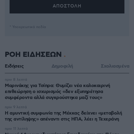
* Υποχρεωτικά πεδία
ΡΟΗ ΕΙΔΗΣΕΩΝ
Ειδήσεις
Δημοφιλή
Σχολιασμένα
πριν 8 λεπτά
Μαρινάκης για Τσίπρα: Θυμίζει νέα καλοκαιρινή
επιθεώρηση ο ισχυρισμός «δεν εξυπηρέτησα
συμφέροντα αλλά συγκρούστηκα μαζί τους»
πριν 9 λεπτά
Η αμυντική συμφωνία της Μέκκας δείχνει «μεταβολή
της αντίληψης» απέναντι στις ΗΠΑ, λέει η Τεχεράνη
πριν 11 λεπτά