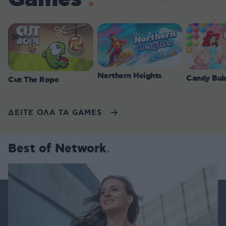
Northern Heights
Candy Bub
Cut The Rope
ΔΕΙΤΕ ΟΛΑ ΤΑ GAMES
Best of Network