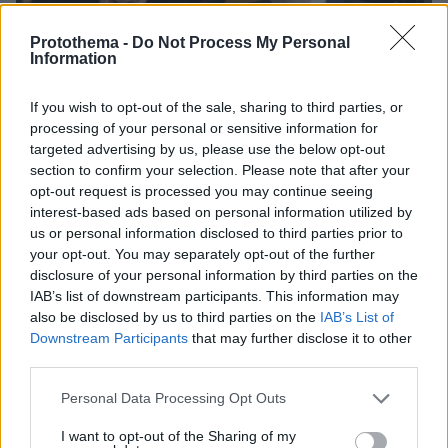
Protothema -
Do Not Process My Personal
Information
If you wish to opt-out of the sale, sharing to third parties, or
processing of your personal or sensitive information for
targeted advertising by us, please use the below opt-out
section to confirm your selection. Please note that after your
opt-out request is processed you may continue seeing
interest-based ads based on personal information utilized by
us or personal information disclosed to third parties prior to
your opt-out. You may separately opt-out of the further
disclosure of your personal information by third parties on the
IAB’s list of downstream participants. This information may
also be disclosed by us to third parties on the
IAB’s List of
10.08.2026, 08:51
Downstream Participants
that may further disclose it to other
ΔΕΘ τετραετίας με μέτρα για όλους: Τι θα πει ο
third parties.
Μητσοτάκης στη Θεσσαλονίκη για μισθούς,
συντάξεις, επιχειρήσεις, αγρότες και στεγαστικό
Please note that this website/app uses one or more Google
Personal Data Processing Opt Outs
services and may gather and store information including but
not limited to your visit or usage behaviour. You may click to
I want to opt-out of the Sharing of my