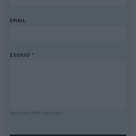
EMAIL
ΣΧΌΛΙΟ *
Απομένουν
2500
χαρακτήρες