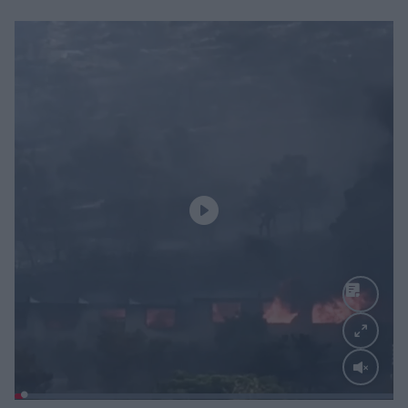
Loaded
:
100.00%