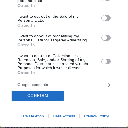
personal data.
grant or deny consent to Google and its third-party tags to
Opted In
use your data for below specified purposes in below Google
consent section.
I want to opt-out of the Sale of my
Personal Data.
Opted In
I want to opt-out of processing my
Personal Data for Targeted Advertising.
Opted In
I want to opt-out of Collection, Use,
Retention, Sale, and/or Sharing of my
Personal Data that Is Unrelated with the
Purposes for which it was collected.
Opted In
Google consents
CONFIRM
Loaded
:
Data Deletion
Data Access
Privacy Policy
100.00%
πριν 14 λεπτά
Βελτιώθηκε η εικόνα της φωτιάς στον Κουβαρά: