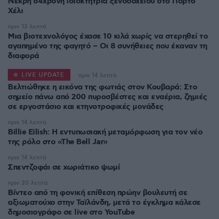
Νεκρή 64χρονη ιδιοκτήτρια ξενοδοχείου στο Πόρτο
Χέλι
πριν 13 λεπτά
Μια βιοτεχνολόγος έχασε 10 κιλά χωρίς να στερηθεί το
αγαπημένο της φαγητό – Οι 8 συνήθειες που έκαναν τη
διαφορά
LIVE UPDATE
πριν 14 λεπτά
Βελτιώθηκε η εικόνα της φωτιάς στον Κουβαρά: Στο
σημείο πάνω από 200 πυροσβέστες και εναέρια, ζημιές
σε εργοστάσιο και κτηνοτροφικές μονάδες
πριν 14 λεπτά
Billie Eilish: Η εντυπωσιακή μεταμόρφωση για τον νέο
της ρόλο στο «The Bell Jar»
πριν 14 λεπτά
Σπεντζοφάι σε χωριάτικο ψωμί
πριν 20 λεπτά
Βίντεο από τη φονική επίθεση πρώην βουλευτή σε
αξιωματούχο στην Ταϊλάνδη, μετά το έγκλημα κάλεσε
δημοσιογράφο σε live στο YouTube