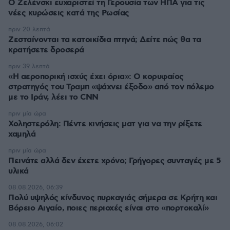
Ο Ζελένσκι ευχαριστεί τη Γερουσία των ΗΠΑ για τις
νέες κυρώσεις κατά της Ρωσίας
πριν 20 λεπτά
Ζεσταίνονται τα κατοικίδια πτηνά; Δείτε πώς θα τα
κρατήσετε δροσερά
πριν 39 λεπτά
«Η αεροπορική ισχύς έχει όρια»: Ο κορυφαίος
στρατηγός του Τραμπ «ψάχνει έξοδο» από τον πόλεμο
με το Ιράν, λέει το CNN
πριν μία ώρα
Χοληστερόλη: Πέντε κινήσεις ματ για να την ρίξετε
χαμηλά
πριν μία ώρα
Πεινάτε αλλά δεν έχετε χρόνο; Γρήγορες συνταγές με 5
υλικά
08.08.2026, 06:39
Πολύ υψηλός κίνδυνος πυρκαγιάς σήμερα σε Κρήτη και
Βόρειο Αιγαίο, ποιες περιοχές είναι στο «πορτοκαλί»
08.08.2026, 06:02