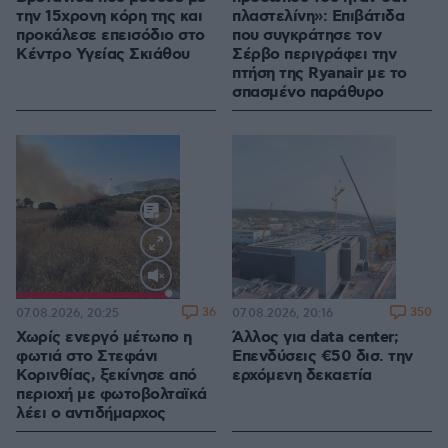
την 15χρονη κόρη της και
πλαστελίνη»: Επιβάτιδα
προκάλεσε επεισόδιο στο
που συγκράτησε τον
Κέντρο Υγείας Σκιάθου
Σέρβο περιγράφει την
πτήση της Ryanair με το
σπασμένο παράθυρο
Loaded
:
100.00%
36
350
07.08.2026, 20:25
07.08.2026, 20:16
Χωρίς ενεργό μέτωπο η
Άλλος για data center;
φωτιά στο Στεφάνι
Επενδύσεις €50 δισ. την
Κορινθίας, ξεκίνησε από
ερχόμενη δεκαετία
περιοχή με φωτοβολταϊκά
λέει ο αντιδήμαρχος