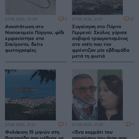
3
21
07.08.2026, 22:00
07.08.2026, 21:57
Αναστάτωση στο
Συγκίνηση στο Πόρτο
Νοσοκομείο Πύργου, φίδι
Γερμενό: Σκύλος γύρισε
εμφανίστηκε στα
σοβαρά τραυματισμένος
Επείγοντα, δείτε
στο σπίτι που τον
φωτογραφίες
φρόντιζαν μία εβδομάδα
μετά τη φωτιά
5
7
07.08.2026, 21:27
07.08.2026, 21:05
Φυλάκιση 15 μηνών στη
«Ένα κομμάτι του
Βρετανίδα που μέθυσε με
προσώπου του ήταν σαν