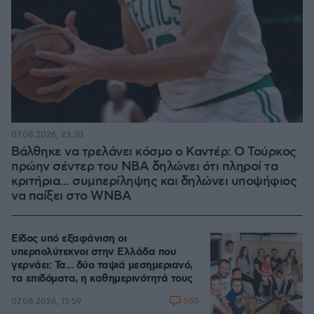
07.08.2026, 23:30
Βάλθηκε να τρελάνει κόσμο ο Καντέρ: Ο Τούρκος
πρώην σέντερ του NBA δηλώνει ότι πληροί τα
κριτήρια... συμπερίληψης και δηλώνει υποψήφιος
να παίξει στο WNBA
Είδος υπό εξαφάνιση οι
υπερπολύτεκνοι στην Ελλάδα που
γερνάει: Τα... δύο ταψιά μεσημεριανό,
τα επιδόματα, η καθημερινότητά τους
585
07.08.2026, 15:59