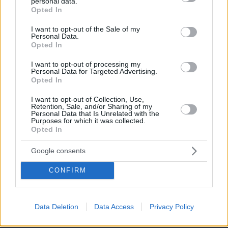
personal data.
grant or deny consent to Google and its third-party tags to
Opted In
use your data for below specified purposes in below Google
consent section.
I want to opt-out of the Sale of my
Personal Data.
Opted In
I want to opt-out of processing my
Personal Data for Targeted Advertising.
Opted In
I want to opt-out of Collection, Use,
Retention, Sale, and/or Sharing of my
Personal Data that Is Unrelated with the
Purposes for which it was collected.
Opted In
Google consents
CONFIRM
07.08.2026, 18:31
Καρκίνος παχέος εντέρου: Το απλό τεστ που
συνδέθηκε με 50% λιγότερους θανάτους – Το
Data Deletion
Data Access
Privacy Policy
παράδειγμα της Ισπανίας