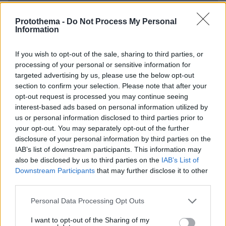
Protothema -
Do Not Process My Personal
Games
Information
If you wish to opt-out of the sale, sharing to third parties, or
processing of your personal or sensitive information for
targeted advertising by us, please use the below opt-out
section to confirm your selection. Please note that after your
opt-out request is processed you may continue seeing
interest-based ads based on personal information utilized by
Northern Heights
Candy Bub
Cut The Rope
us or personal information disclosed to third parties prior to
your opt-out. You may separately opt-out of the further
disclosure of your personal information by third parties on the
ΔΕΙΤΕ ΟΛΑ ΤΑ GAMES
IAB’s list of downstream participants. This information may
also be disclosed by us to third parties on the
IAB’s List of
Best of Network
Downstream Participants
that may further disclose it to other
third parties.
Please note that this website/app uses one or more Google
Personal Data Processing Opt Outs
services and may gather and store information including but
not limited to your visit or usage behaviour. You may click to
I want to opt-out of the Sharing of my