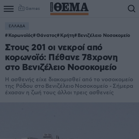
Games
ΕΛΛΑΔΑ
Column
Column
Κορωνοϊός
Θάνατος
Κρήτη
Βενιζέλειο Νοσοκομείο
1
2
Στους 201 οι νεκροί από
κορωνοϊό: Πέθανε 78χρονη
στο Βενιζέλειο Νοσοκομείο
Η ασθενής είχε διακομισθεί από το νοσοκομείο
της Ρόδου στο
Β
ενιζέλειο
Νοσοκομείο - Σήμερα
έχασαν η ζωή τους άλλοι τρεις ασθενείς