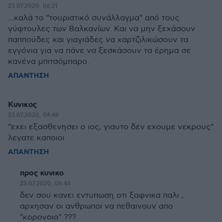
23.07.2020, 06:21
...καλά το "τουριστικό συνάλλαγμα" από τους
γύφτουλες των Βαλκανίων. Και να μην ξεχάσουν
παππούδες και γιαγιάδες να χαρτζιλικώσουν τα
εγγόνια για να πάνε να ξεσκάσουν τα έρημα σε
κανένα μπιτσόμπαρο.
ΑΠΑΝΤΗΣΗ
Κυνικος
23.07.2020, 04:48
"εχει εξασθενησει ο ιος, γιαυτο δεν εχουμε νεκρους"
λεγατε καποιοι
ΑΠΑΝΤΗΣΗ
προς κυνικο
23.07.2020, 06:44
δεν σου κανει εντυπωση οτι ξαφνικα παλι ,
αρχησαν οι ανθρωποι να πεθαινουν απο
"κορονοιο" ???