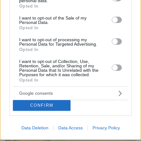
personal data.
grant or deny consent to Google and its third-party tags to
Opted In
use your data for below specified purposes in below Google
consent section.
I want to opt-out of the Sale of my
Personal Data.
08.08.2026, 08:57
Opted In
Το «σκουλήκι του διαβόλου» που ζει 1,3 χιλιόμετρα
κάτω από τη Γη και αλλάζει όσα γνωρίζαμε για τη
I want to opt-out of processing my
Personal Data for Targeted Advertising.
ζωή: «Οι άνθρωποι δεν κυβερνάμε τον κόσμο»
Opted In
I want to opt-out of Collection, Use,
Retention, Sale, and/or Sharing of my
Personal Data that Is Unrelated with the
Purposes for which it was collected.
Opted In
Google consents
CONFIRM
Data Deletion
Data Access
Privacy Policy