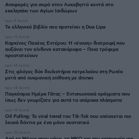
Αναφορές για σορό στον Λυκαβηττό κοντά στο
εκκλησάκι των Αγίων Ισιδώρων
πριν 4 λεπτά
Το ελληνικό βιβλίο που προτείνει η Dua Lipa
πριν 13 λεπτά
Καρκίνος Παχέος Εντέρου: Η «ένοχη» διατροφή που
αυξάνει τον κίνδυνο κατακόρυφα – Ποια τρόφιμα
προστατεύουν
πριν 14 λεπτά
Στις φλόγες δύο διυλιστήρια πετρελαίου στη Ρωσία
μετά από ουκρανική επίθεση με drones
πριν 14 λεπτά
Παγκόσμια Ημέρα Γάτας – Εντυπωσιακά πράγματα που
ίσως δεν γνωρίζατε για αυτά τα υπέροχα πλάσματα
πριν 14 λεπτά
Oil Pulling: To viral trend του Tik-Tok που υπόσχεται πιο
λευκά δόντια με ένα μόνο συστατικό
πριν 26 λεπτά
Από τη Μόρια στον γάμο, τη ΜΚΟ και την κατηγορία για