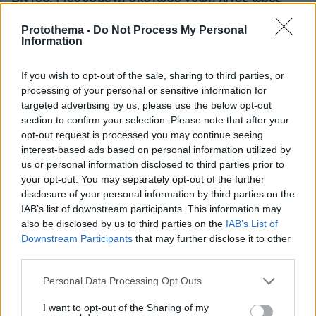
μετά τον γάμο της και στο τμήμα ζητούσε
κλαίγοντας τον πατέρα της
Protothema -
Do Not Process My Personal
Information
If you wish to opt-out of the sale, sharing to third parties, or
processing of your personal or sensitive information for
targeted advertising by us, please use the below opt-out
section to confirm your selection. Please note that after your
opt-out request is processed you may continue seeing
interest-based ads based on personal information utilized by
us or personal information disclosed to third parties prior to
your opt-out. You may separately opt-out of the further
disclosure of your personal information by third parties on the
IAB’s list of downstream participants. This information may
also be disclosed by us to third parties on the
IAB’s List of
Downstream Participants
that may further disclose it to other
third parties.
Please note that this website/app uses one or more Google
Personal Data Processing Opt Outs
services and may gather and store information including but
not limited to your visit or usage behaviour. You may click to
I want to opt-out of the Sharing of my