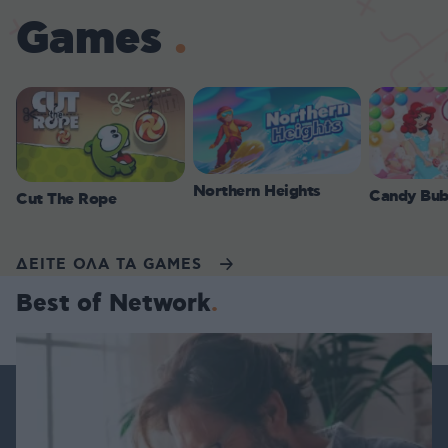
Games
Northern Heights
Candy Bub
Cut The Rope
ΔΕΙΤΕ ΟΛΑ ΤΑ GAMES
Best of Network