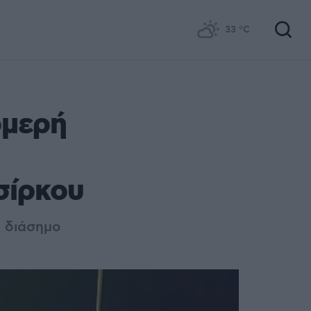
33
°C
ομερή
σίρκου
ο διάσημο