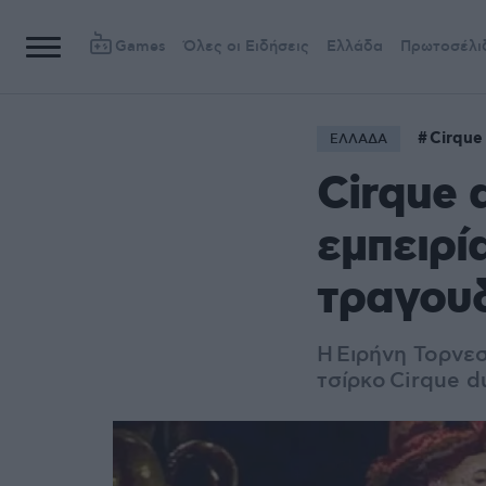
Games
Όλες οι Ειδήσεις
Ελλάδα
Πρωτοσέλι
Cirque 
ΕΛΛΑΔΑ
Cirque 
εμπειρί
τραγουδ
Η
Ειρήνη Τορνεσ
τσίρκο
Cirque du