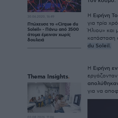
τον κόσμο.
Η
Ειρήνη Το
30.06.2020, 16:49
για τρία χρ
Πτώχευσε το «Cirque du
Soleil» - Πάνω από 3500
Ήλιου» και 
άτομα έμειναν χωρίς
κατάσταση 
δουλειά
du Soleil.
Η
Ειρήνη ε
εργάζοντα
Thema Insights
απολύθηκαν
για να αποφ
03.08.2026, 11:06