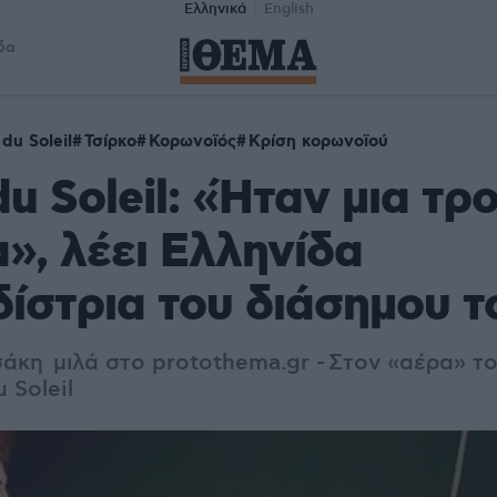
Ελληνικά
English
δα
du Soleil
Τσίρκο
Κορωνοϊός
Κρίση κορωνοϊού
du Soleil: «Ήταν μια τρ
α», λέει Ελληνίδα
ίστρια του διάσημου τ
άκη μιλά στο protothema.gr - Στον «αέρα» τ
 Soleil