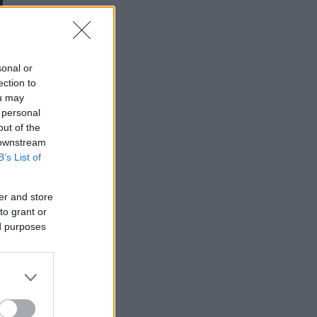
sonal or
ection to
ou may
 personal
out of the
 downstream
B’s List of
er and store
to grant or
ed purposes