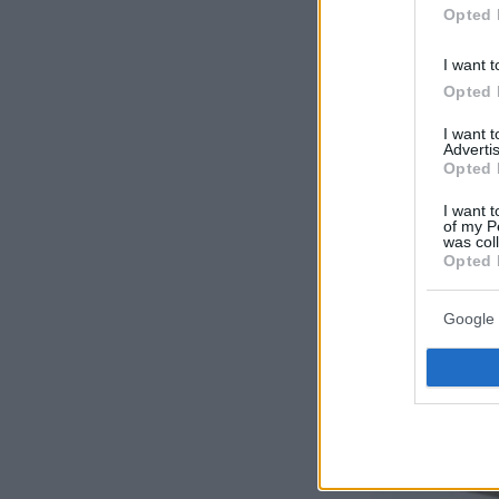
Opted 
I want t
Opted 
I want 
Advertis
Opted 
I want t
of my P
was col
Opted 
Google 