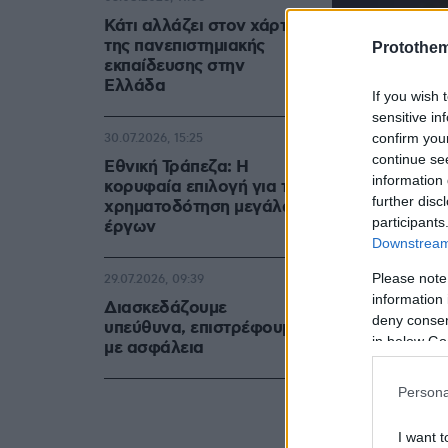
Κάτι αλλάζει στον χάρτη
της πανεπιστημιακής
Protothe
εκπαίδευσης στην
Ελλάδα
If you wish 
sensitive in
confirm you
30.07.2026, 15:25
continue se
Εθνική Τράπεζα: Η
information 
κορυφαία επιλογή για τη
further disc
χρηματοδότηση μεγάλων
participants
έργων
Downstream 
Please note
29.07.2026, 09:39
information 
Διασκεδάζουμε
deny consent
υπεύθυνα, επιστρέφουμε
in below Go
με ασφάλεια
Persona
I want t