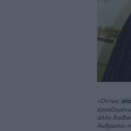
«Όντως
απο
εργαζομένων
άλλη διαδι
Άνθρωποι π