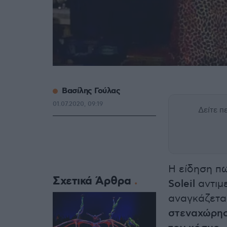
Βασίλης Γούλας
01.07.2020, 09:19
Δείτε 
Η είδηση π
Σχετικά Άρθρα
Soleil
αντιμ
αναγκάζετα
στεναχώρη