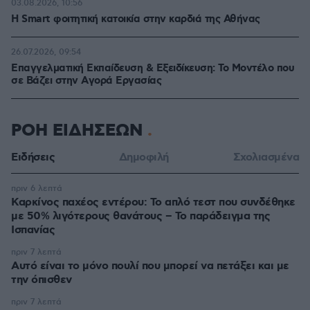
03.08.2026, 10:56
Η Smart φοιτητική κατοικία στην καρδιά της Αθήνας
26.07.2026, 09:54
Επαγγελματική Εκπαίδευση & Εξειδίκευση: Το Mοντέλο που
σε Bάζει στην Aγορά Eργασίας
ΡΟΗ ΕΙΔΗΣΕΩΝ
Ειδήσεις
Δημοφιλή
Σχολιασμένα
πριν 6 λεπτά
Καρκίνος παχέος εντέρου: Το απλό τεστ που συνδέθηκε
με 50% λιγότερους θανάτους – Το παράδειγμα της
Ισπανίας
πριν 7 λεπτά
Αυτό είναι το μόνο πουλί που μπορεί να πετάξει και με
την όπισθεν
πριν 7 λεπτά