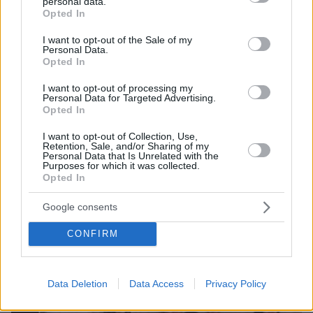
οικογένειας
personal data.
grant or deny consent to Google and its third-party tags to
Opted In
use your data for below specified purposes in below Google
πριν 24 λεπτά
Η Μαρίνα Βερνίκου έπιασε λαγοκέφαλο: Δεν υπάρχει
consent section.
I want to opt-out of the Sale of my
κανένας λόγος να φοβόμαστε ή να αποφεύγουμε τη
Personal Data.
Opted In
θάλασσα, λέει
πριν 37 λεπτά
I want to opt-out of processing my
Personal Data for Targeted Advertising.
Πώς θα καταλάβετε αν ασκείτε παθητική επιθετικότητα
Opted In
στη σχέση σας
I want to opt-out of Collection, Use,
Retention, Sale, and/or Sharing of my
ΔΕΙΤΕ ΟΛΕΣ ΤΙΣ ΕΙΔΗΣΕΙΣ
Personal Data that Is Unrelated with the
Purposes for which it was collected.
Opted In
Google consents
ΤΑ ΠΙΟ ΔΗΜΟΦΙΛΗ
CONFIRM
Data Deletion
Data Access
Privacy Policy