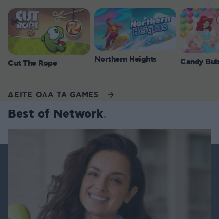
Northern Heights
Candy Bub
Cut The Rope
ΔΕΙΤΕ ΟΛΑ ΤΑ GAMES
Best of Network