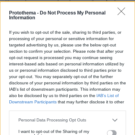
12 απαραίτητες γευστικές στάσεις στη Θεσσαλονίκη,
από ιστορικά στέκια μέχρι νέα εστιατόρια
Protothema -
Do Not Process My Personal
Information
πριν 8 λεπτά
Μαϊμού επιτέθηκε και τραυμάτισε 18 ανθρώπους στην
Ινδονησία, ανάμεσά τους ανήλικοι και ηλικιωμένοι
If you wish to opt-out of the sale, sharing to third parties, or
processing of your personal or sensitive information for
πριν 13 λεπτά
targeted advertising by us, please use the below opt-out
Οι αλλαγές στις λεωφορειακές γραμμές που θα
section to confirm your selection. Please note that after your
ισχύσουν με τη λειτουργία της επέκτασης του Μετρό
στην Καλαμαριά
opt-out request is processed you may continue seeing
interest-based ads based on personal information utilized by
πριν 15 λεπτά
us or personal information disclosed to third parties prior to
«Πόσα θέλεις για το κορίτσι;»: Τουρίστας στην Κρήτη
your opt-out. You may separately opt-out of the further
ζητά... τιμή για ανήλικη που κάθεται αμέριμνη, τι
disclosure of your personal information by third parties on the
καταγγέλλει ο ιδιοκτήτης επιχείρησης
IAB’s list of downstream participants. This information may
also be disclosed by us to third parties on the
IAB’s List of
πριν 20 λεπτά
Βανδάλισαν εκκλησάκι στον Σαρωνικό, προκάλεσαν
Downstream Participants
that may further disclose it to other
ζημιές και στο Ιερό, δείτε φωτογραφίες
third parties.
πριν 23 λεπτά
Please note that this website/app uses one or more Google
Personal Data Processing Opt Outs
Μίλτος Μητσιάς: Ο γιος του ερμηνευτή, Μανώλη
services and may gather and store information including but
Μητσιά, γράφει για τη Σύρο, τον τόπο-ησυχαστήριο της
not limited to your visit or usage behaviour. You may click to
I want to opt-out of the Sharing of my