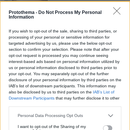
Protothema -
Do Not Process My Personal
Information
If you wish to opt-out of the sale, sharing to third parties, or
processing of your personal or sensitive information for
targeted advertising by us, please use the below opt-out
section to confirm your selection. Please note that after your
opt-out request is processed you may continue seeing
interest-based ads based on personal information utilized by
us or personal information disclosed to third parties prior to
your opt-out. You may separately opt-out of the further
disclosure of your personal information by third parties on the
IAB’s list of downstream participants. This information may
also be disclosed by us to third parties on the
IAB’s List of
Downstream Participants
that may further disclose it to other
third parties.
08.08.2026, 08:36
Καρέ-καρέ η ανάλυση του τροχαίου στις Σέρρες
Please note that this website/app uses one or more Google
Personal Data Processing Opt Outs
με νεκρούς μητέρα και γιο: Τι λέει
services and may gather and store information including but
πραγματογνώμονας στο protothema
not limited to your visit or usage behaviour. You may click to
I want to opt-out of the Sharing of my