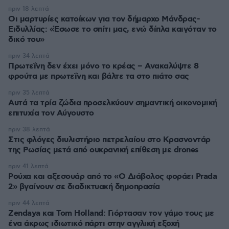
πριν 18 λεπτά
Οι μαρτυρίες κατοίκων για τον δήμαρχο Μάνδρας-
Ειδυλλίας: «Έσωσε το σπίτι μας, ενώ δίπλα καιγόταν το
δικό του»
πριν 34 λεπτά
Πρωτεΐνη δεν έχει μόνο το κρέας – Ανακαλύψτε 8
φρούτα με πρωτεΐνη και βάλτε τα στο πιάτο σας
πριν 35 λεπτά
Αυτά τα τρία ζώδια προσελκύουν σημαντική οικονομική
επιτυχία τον Αύγουστο
πριν 38 λεπτά
Στις φλόγες διυλιστήριο πετρελαίου στο Κρασνοντάρ
της Ρωσίας μετά από ουκρανική επίθεση με drones
πριν 41 λεπτά
Ρούχα και αξεσουάρ από το «Ο Διάβολος φοράει Prada
2» βγαίνουν σε διαδικτυακή δημοπρασία
πριν 44 λεπτά
Zendaya και Tom Holland: Γιόρτασαν τον γάμο τους με
ένα άκρως ιδιωτικό πάρτι στην αγγλική εξοχή