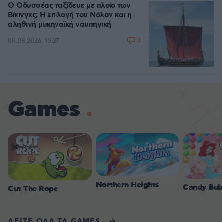
Ο Οδυσσέας ταξίδευε με πλοίο των
Βίκινγκς; Η επιλογή του Νόλαν και η
αληθινή μυκηναϊκή ναυπηγική
3
08.08.2026, 10:27
Games
Northern Heights
Candy Bub
Cut The Rope
ΔΕΙΤΕ ΟΛΑ ΤΑ GAMES