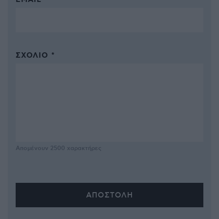
EMAIL
ΣΧΌΛΙΟ *
Απομένουν
2500
χαρακτήρες