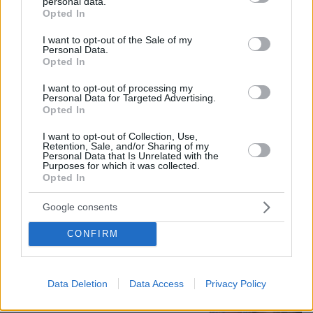
personal data.
grant or deny consent to Google and its third-party tags to
Opted In
use your data for below specified purposes in below Google
«Πόσα θέλεις για το κορίτσι;»:
consent section.
I want to opt-out of the Sale of my
Τουρίστας στην Κρήτη ζητά... τιμή για
Personal Data.
να ασελγήσει σε ανήλικη, τι
Opted In
καταγγέλλει ο ιδιοκτήτης επιχείρησης
I want to opt-out of processing my
434
07.08.2026, 18:22
Personal Data for Targeted Advertising.
Opted In
I want to opt-out of Collection, Use,
Retention, Sale, and/or Sharing of my
Ο «Δράκος» του Λονδίνου: 40χρονος
Personal Data that Is Unrelated with the
με προβλήματα όρασης σκότωνε και
Purposes for which it was collected.
βίαζε γυναίκες, η αστυνομία τον είχε
Opted In
συλλάβει και τον άφησε ελεύθερο
Google consents
69
07.08.2026, 22:54
CONFIRM
Η φωτογραφία του Τσιτσιπά αγκαλιά
Data Deletion
Data Access
Privacy Policy
με τη σύντροφό του στην Ελβετία και
η βραδινή έξοδός τους για φαγητό