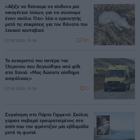
«Άξιζε να θέσουμε σε κίνδυνο μια
οικογένεια λύκων, για να σώσουμε
έναν σκύλο; Όχι» λέει ο ερευνητής
μετά τις επικρίσεις για τον θάνατο του
λευκού κουταβιού
101
07.08.2026, 18:54
Το ευχαριστώ του πατέρα του
13χρονου που δαγκώθηκε από φίδι
στα Χανιά: «Μας δώσατε αίσθημα
ασφάλειας»
3
07.08.2026, 10:26
Συγκίνηση στο Πόρτο Γερμενό: Σκύλος
γύρισε σοβαρά τραυματισμένος στο
σπίτι που τον φρόντιζαν μία εβδομάδα
μετά τη φωτιά