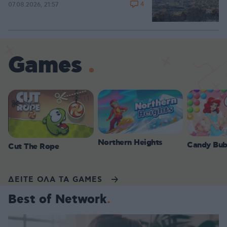
4
07.08.2026, 21:57
Games
Northern Heights
Candy Bub
Cut The Rope
ΔΕΙΤΕ ΟΛΑ ΤΑ GAMES
Best of Network