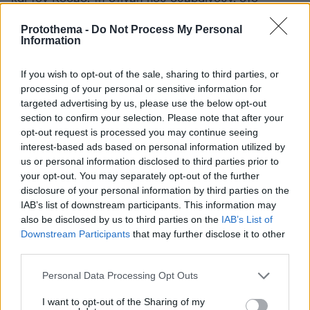
Protothema.gr
Protothema -
Do Not Process My Personal
Information
Σχετικά Άρθρα
If you wish to opt-out of the sale, sharing to third parties, or
processing of your personal or sensitive information for
targeted advertising by us, please use the below opt-out
section to confirm your selection. Please note that after your
opt-out request is processed you may continue seeing
interest-based ads based on personal information utilized by
us or personal information disclosed to third parties prior to
your opt-out. You may separately opt-out of the further
disclosure of your personal information by third parties on the
IAB’s list of downstream participants. This information may
also be disclosed by us to third parties on the
IAB’s List of
Downstream Participants
that may further disclose it to other
third parties.
Please note that this website/app uses one or more Google
Personal Data Processing Opt Outs
services and may gather and store information including but
not limited to your visit or usage behaviour. You may click to
I want to opt-out of the Sharing of my