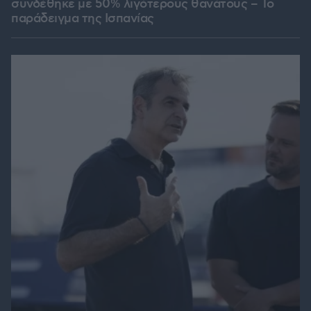
συνδέθηκε με 50% λιγότερους θανάτους – Το
παράδειγμα της Ισπανίας