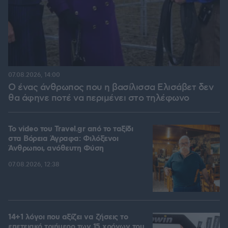
07.08.2026, 14:00
Ο ένας άνθρωπος που η βασίλισσα Ελισάβετ δεν
θα άφηνε ποτέ να περιμένει στο τηλέφωνο
To video του Travel.gr από το ταξίδι
στα Βόρεια Άγραφα: Φιλόξενοι
Άνθρωποι, ανόθευτη Φύση
07.08.2026, 12:38
14+1 λόγοι που αξίζει να ζήσεις το
επετειακό τριήμερο των 15 χρόνων του