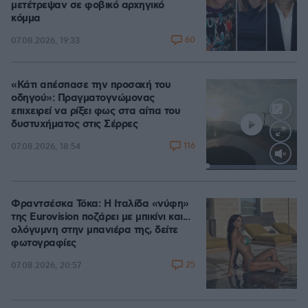
μετέτρεψαν σε φοβικό αρχηγικό
κόμμα
60
07.08.2026, 19:33
«Κάτι απέσπασε την προσοχή του
οδηγού»: Πραγματογνώμονας
επιχειρεί να ρίξει φως στα αίτια του
δυστυχήματος στις Σέρρες
116
07.08.2026, 18:54
Loaded
:
100.00%
Φραντσέσκα Τόκα: Η Ιταλίδα «νύφη»
της Eurovision ποζάρει με μπικίνι και...
ολόγυμνη στην μπανιέρα της, δείτε
φωτογραφίες
25
07.08.2026, 20:57