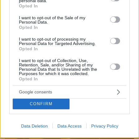
personal data.
grant or deny consent to Google and its third-party tags to
Opted In
use your data for below specified purposes in below Google
consent section.
I want to opt-out of the Sale of my
Personal Data.
23.06.2020, 13:31
Opted In
Ποιοι επώνυμοι διάλεξαν το αποτεφρωτήριο της Ριτσώνας
για το «τέλος» τους
I want to opt-out of processing my
Personal Data for Targeted Advertising.
Opted In
Thema Insights
I want to opt-out of Collection, Use,
Retention, Sale, and/or Sharing of my
Personal Data that Is Unrelated with the
Purposes for which it was collected.
Opted In
Google consents
CONFIRM
Data Deletion
Data Access
Privacy Policy