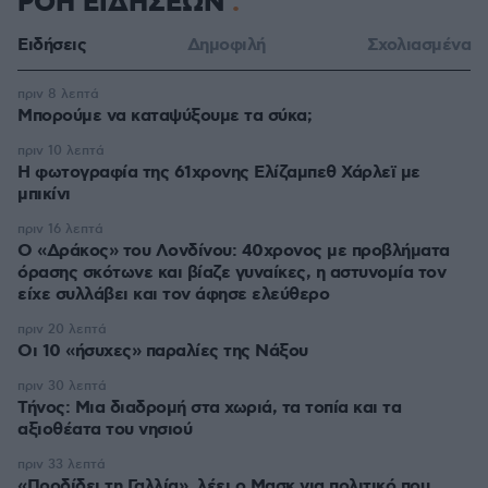
ΡΟΗ ΕΙΔΗΣΕΩΝ
Ειδήσεις
Δημοφιλή
Σχολιασμένα
πριν 8 λεπτά
Μπορούμε να καταψύξουμε τα σύκα;
πριν 10 λεπτά
Η φωτογραφία της 61χρονης Ελίζαμπεθ Χάρλεϊ με
μπικίνι
πριν 16 λεπτά
Ο «Δράκος» του Λονδίνου: 40χρονος με προβλήματα
όρασης σκότωνε και βίαζε γυναίκες, η αστυνομία τον
είχε συλλάβει και τον άφησε ελεύθερο
πριν 20 λεπτά
Οι 10 «ήσυχες» παραλίες της Νάξου
πριν 30 λεπτά
Τήνος: Μια διαδρομή στα χωριά, τα τοπία και τα
αξιοθέατα του νησιού
πριν 33 λεπτά
«Προδίδει τη Γαλλία», λέει ο Μασκ για πολιτικό που