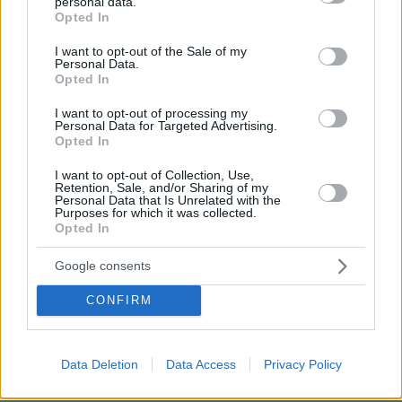
personal data.
grant or deny consent to Google and its third-party tags to
σύσταση για την ασφάλεια των πολιτών
Opted In
use your data for below specified purposes in below Google
πριν 14 λεπτά
consent section.
I want to opt-out of the Sale of my
5 ελληνικά νησιά για ήσυχες διακοπές
Personal Data.
Opted In
πριν 21 λεπτά
Πόσο πειράζει να κοιμόμαστε με ανοιχτό ανεμιστήρα –
I want to opt-out of processing my
Ο ειδικός απαντά
Personal Data for Targeted Advertising.
Opted In
πριν 23 λεπτά
DIY beauty: Δέκα συν μία celebrities που επιμελλούνται
I want to opt-out of Collection, Use,
οι ίδιες τα μαλλιά και το μακιγιάζ τους
Retention, Sale, and/or Sharing of my
Personal Data that Is Unrelated with the
Purposes for which it was collected.
πριν 23 λεπτά
Opted In
Η επιστήμη πίσω από το τέλειο γλυκό του κουταλιού
σταφύλι
Google consents
πριν 24 λεπτά
Χούθι, το «άλυτο πρόβλημα» της Μέσης Ανατολής: Γιατί
CONFIRM
χίλια πλήγματα δεν ήταν αρκετά για να τους
σταματήσουν
Data Deletion
Data Access
Privacy Policy
πριν 27 λεπτά
Φωτιά στο Σπήλαιο Ορεστιάδας, σηκώθηκε ελικόπτερο