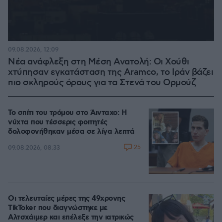
09.08.2026, 12:09
Νέα ανάφλεξη στη Μέση Ανατολή: Οι Χούθι
χτύπησαν εγκατάσταση της Aramco, το Ιράν βάζει
πιο σκληρούς όρους για τα Στενά του Ορμούζ
Το σπίτι του τρόμου στο Άινταχο: Η
νύχτα που τέσσερις φοιτητές
δολοφονήθηκαν μέσα σε λίγα λεπτά
25
09.08.2026, 08:33
Οι τελευταίες μέρες της 49χρονης
TikToker που διαγνώστηκε με
Αλτσχάιμερ και επέλεξε την ιατρικώς