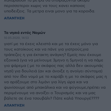
χαλαρωσαν τα μετρα θα στοιβαζονται ακομα
περισσοτεροι χωρις να τους κανει καποιος
υποδειξεις. Τα μετρα ειναι μονο για τα κοροιδα.
ΑΠΑΝΤΗΣΗ
Τα νησιά εντός Νομών
10.05.2020, 14:53
γιατί με τα έχεις κλειστά και με τα έχεις μόνο για
τους κατοίκους και να πάνε για γιατρούς,για
τράπεζες η για έκτακτη ανάγκη? Εμείς που έχουμε
εξοχικά (για να μείνουμε 3μηνο η 5μηνο) η να πάμε
για ψάρεμα ( με το σκάφος πας αλλά δεν ακουμπάς
νησί) για δουλειά (αν και άνοιξε η ανοίγει σύντομα)
από τον ίδιο νομό με το καράβι η με το σκάφος μας η
να αράξουμε στο λιμάνι για λίγη ώρα και να
ψωνίσουμε από μπακάλικα και να φύγουμε,πρέπει να
περιμένουμε να ανοίξει ο Τουρισμός και να μας
βάλετε σε ένα τσουβάλι? Πάτε καλά Υπουργέ????
ΑΠΑΝΤΗΣΗ