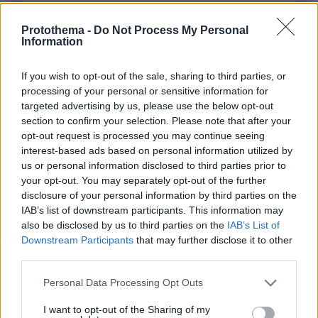
Protothema -
Do Not Process My Personal
Information
Απομένουν
2500
χαρακτήρες
If you wish to opt-out of the sale, sharing to third parties, or
processing of your personal or sensitive information for
targeted advertising by us, please use the below opt-out
section to confirm your selection. Please note that after your
opt-out request is processed you may continue seeing
interest-based ads based on personal information utilized by
* Υποχρεωτικά πεδία
us or personal information disclosed to third parties prior to
your opt-out. You may separately opt-out of the further
disclosure of your personal information by third parties on the
IAB’s list of downstream participants. This information may
ΡΟΗ ΕΙΔΗΣΕΩΝ
also be disclosed by us to third parties on the
IAB’s List of
Downstream Participants
that may further disclose it to other
Ειδήσεις
Δημοφιλή
Σχολιασμένα
third parties.
Please note that this website/app uses one or more Google
Personal Data Processing Opt Outs
πριν 8 λεπτά
services and may gather and store information including but
Παρέμβαση της Αρχής Πολιτικής Αεροπορίας μετά την
not limited to your visit or usage behaviour. You may click to
I want to opt-out of the Sharing of my
προσγείωση ελικοπτέρου στο Σαρακήνικο, αυστηρή