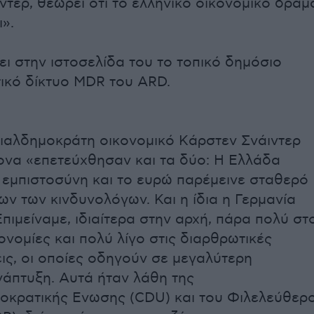
ντερ, θεωρεί ότι το ελληνικό οικονομικό δράμ
ι».
ι στην ιστοσελίδα του το τοπικό δημόσιο
ικό δίκτυο MDR του ΑRD.
ιαλδημοκράτη οικονομικό Kάρστεν Σνάιντερ
να «επετεύχθησαν και τα δύο: Η Ελλάδα
 εμπιστοσύνη και το ευρώ παρέμεινε σταθερό
ων των κινδυνολόγων. Και η ίδια η Γερμανία
πιμείναμε, ιδιαίτερα στην αρχή, πάρα πολύ στ
ονομίες και πολύ λίγο στις διαρθρωτικές
ις, οι οποίες οδηγούν σε μεγαλύτερη
νάπτυξη. Αυτά ήταν λάθη της
οκρατικής Ενωσης (CDU) και του Φιλελεύθερ