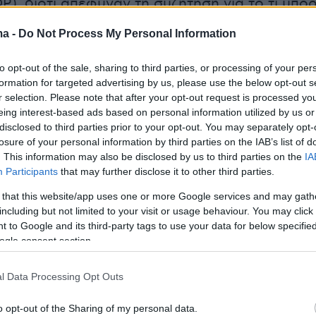
), διότι απέφυγαν τη συζήτηση για το τι μπορ
ει κάτι εάν κάτι δεν πάει καλά».
ma -
Do Not Process My Personal Information
ιαν Κίντλερ, ο οικονομικός εμπειρογνώμονας
to opt-out of the sale, sharing to third parties, or processing of your per
 δήλωσε στο MDR ότι τάσσεται «υπέρ των
formation for targeted advertising by us, please use the below opt-out s
r selection. Please note that after your opt-out request is processed y
αφρύνσεων του ελληνικού χρέους» και
eing interest-based ads based on personal information utilized by us or
 «η λανθασμένη σκληρή πολιτική λιτότητας
disclosed to third parties prior to your opt-out. You may separately opt-
ραματικά την κρίση. Το ένα τρίτο των Ελλήνων
losure of your personal information by third parties on the IAB’s list of
. This information may also be disclosed by us to third parties on the
IA
ό την φτώχεια και οι μισοί νέοι είναι άνεργοι. 
Participants
that may further disclose it to other third parties.
ζεται τώρα αέρα για να αναπνεύσει και το
 that this website/app uses one or more Google services and may gath
πενδύσεις».
including but not limited to your visit or usage behaviour. You may click 
 to Google and its third-party tags to use your data for below specifi
περγκ, οικονομικός εμπειρογνώμονας του
ogle consent section.
οκρατικού Κόμματος της Γερμανίας (CDU) και
l Data Processing Opt Outs
 θέματα προϋπολογισμού της κοινοβουλευτικ
ριστιανοδημοκρατικής και Χριστιανοκοινωνική
o opt-out of the Sharing of my personal data.