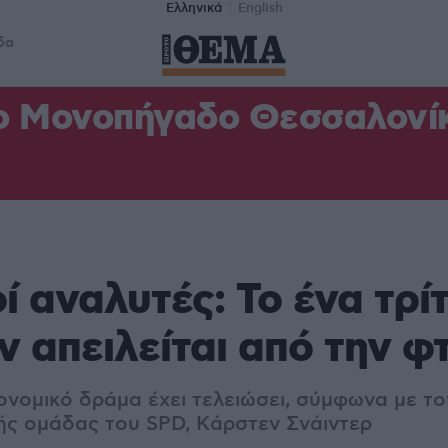
Ελληνικά
English
δα
ο Μονοπήγαδο Θεσσαλονίκη
ί αναλυτές: Το ένα τρί
 απειλείται από την φ
ονομικό δράμα έχει τελειώσει, σύμφωνα με το
ής ομάδας του SPD, Kάρστεν Σνάιντερ