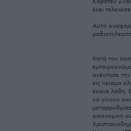
Kάρστεν Σνάι
έχει τελειώσε
Αυτό αναφέρε
ραδιοτηλεοπτ
Κατά τον σοσ
εμπειρογνώμο
ανέκτησε την
εις πείσμα όλ
έκανε λάθη. Ε
να γίνουν οικ
μεταρρυθμίσε
οικονομική α
Χριστιανοδημ