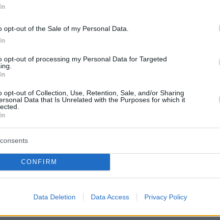
/ CSU), δήλωσε στο MDR «αισιόδοξος ότι η
In
ί σύντομα να χρηματοδοτηθεί ξανά με καλού
λεύθερη αγορά», ενώ για την βιωσιμότητα του
o opt-out of the Sale of my Personal Data.
In
πως «η ανάλυση μεταβάλλεται εάν η ανάπτυξη
να δέκατο προς τα πάνω ή προς τα κάτω
to opt-out of processing my Personal Data for Targeted
ing.
η για τα επόμενα τριάντα, σαράντα χρόνια» κα
In
 δεν θεωρεί «καθόλου σκόπιμο να κοιτάζει
o opt-out of Collection, Use, Retention, Sale, and/or Sharing
μακριά στο μέλλον και να κάνει από τώρα
ersonal Data that Is Unrelated with the Purposes for which it
lected.
το έτος 2050 ή το 2060».
In
consents
μκράτης πολιτικός τόνισε, τέλος, ότι «θα
CONFIRM
χαρακτηρισθεί σημάδι αισιοδοξίας το γεγονό
ίσκεται ξανά σε τροχιά ανάπτυξης, έστω και α
ε το ποσοστό της τάξεως του 1-2%, είναι πολύ
Data Deletion
Data Access
Privacy Policy