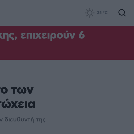
35
°C
ς, επιχειρούν 6
το των
τώχεια
ν διευθυντή της