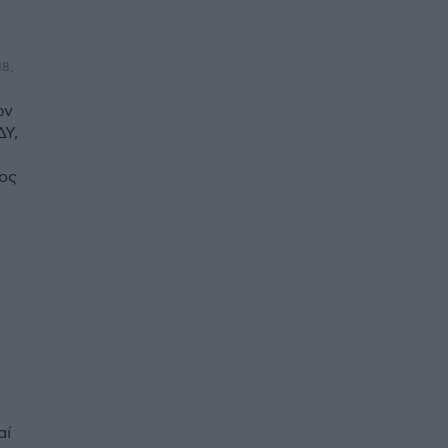
18,
ων
ΔΥ,
ος
αί