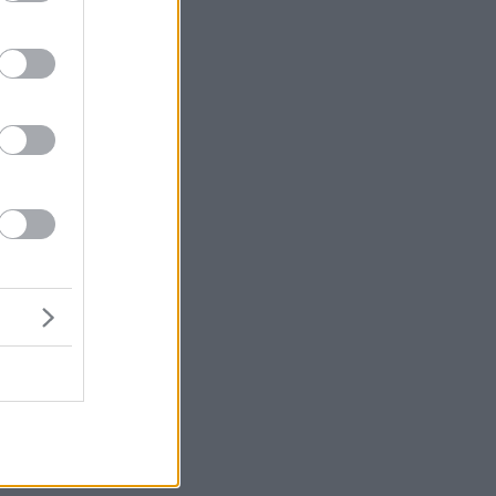
ς
ι
ς
ν