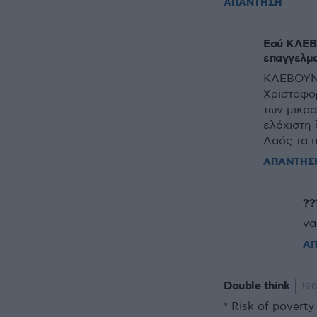
ΑΠΑΝΤΗΣΗ
Εσύ ΚΛΕΒΕ
επαγγελμ
ΚΛΕΒΟΥΝ,
Χριστοφο
των μικρ
ελάχιστη
Λαός τα π
ΑΠΑΝΤΗΣ
??
να
Α
Double think
19.
* Risk of povert