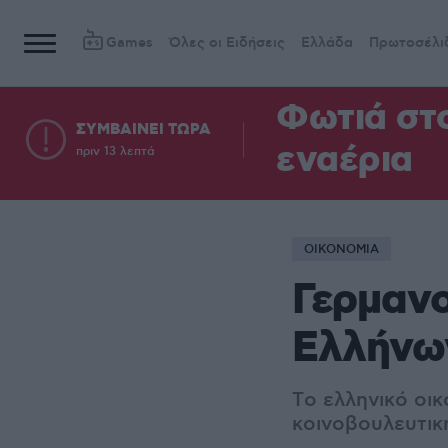
Games
Όλες οι Ειδήσεις
Ελλάδα
Πρωτοσέλι
Φωτιά στ
ΣΥΜΒΑΙΝΕΙ ΤΩΡΑ
εναέρια
πριν 13 λεπτά
ΟΙΚΟΝΟΜΙΑ
Γερμανο
Ελλήνων
Tο ελληνικό οικ
κοινοβουλευτικ