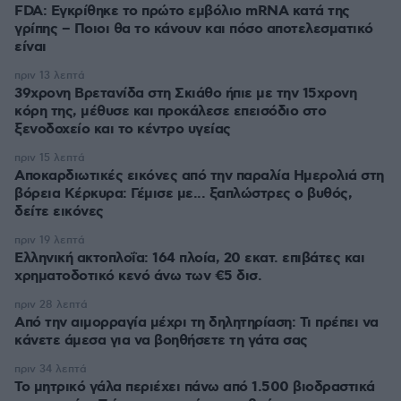
FDA: Εγκρίθηκε το πρώτο εμβόλιο mRNA κατά της
γρίπης – Ποιοι θα το κάνουν και πόσο αποτελεσματικό
είναι
πριν 13 λεπτά
39χρονη Βρετανίδα στη Σκιάθο ήπιε με την 15χρονη
κόρη της, μέθυσε και προκάλεσε επεισόδιο στο
ξενοδοχείο και το κέντρο υγείας
πριν 15 λεπτά
Αποκαρδιωτικές εικόνες από την παραλία Ημερολιά στη
βόρεια Κέρκυρα: Γέμισε με... ξαπλώστρες ο βυθός,
δείτε εικόνες
πριν 19 λεπτά
Ελληνική ακτοπλοΐα: 164 πλοία, 20 εκατ. επιβάτες και
χρηματοδοτικό κενό άνω των €5 δισ.
πριν 28 λεπτά
Από την αιμορραγία μέχρι τη δηλητηρίαση: Τι πρέπει να
κάνετε άμεσα για να βοηθήσετε τη γάτα σας
πριν 34 λεπτά
Το μητρικό γάλα περιέχει πάνω από 1.500 βιοδραστικά