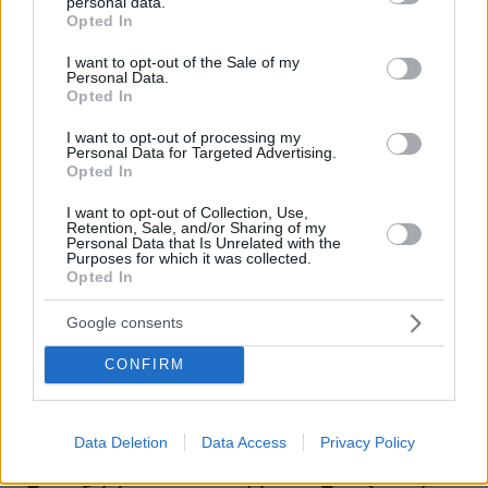
personal data.
grant or deny consent to Google and its third-party tags to
Opted In
use your data for below specified purposes in below Google
consent section.
I want to opt-out of the Sale of my
Personal Data.
Opted In
I want to opt-out of processing my
Personal Data for Targeted Advertising.
Opted In
I want to opt-out of Collection, Use,
Retention, Sale, and/or Sharing of my
Personal Data that Is Unrelated with the
Purposes for which it was collected.
Opted In
Google consents
CONFIRM
Data Deletion
Data Access
Privacy Policy
06.08.2026, 04:44