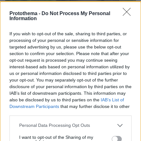
Protothema -
Do Not Process My Personal
Information
If you wish to opt-out of the sale, sharing to third parties, or
processing of your personal or sensitive information for
targeted advertising by us, please use the below opt-out
section to confirm your selection. Please note that after your
opt-out request is processed you may continue seeing
interest-based ads based on personal information utilized by
us or personal information disclosed to third parties prior to
your opt-out. You may separately opt-out of the further
disclosure of your personal information by third parties on the
IAB’s list of downstream participants. This information may
also be disclosed by us to third parties on the
IAB’s List of
06.08.2026, 09:18
Downstream Participants
that may further disclose it to other
Νεαρή γυναίκα με ακατέργαστη ομορφιά από την
third parties.
Αιθιοπία έγινε viral, δείτε την εντυπωσιακή
μεταμόρφωσή της από μακιγιέρ
Please note that this website/app uses one or more Google
Personal Data Processing Opt Outs
services and may gather and store information including but
not limited to your visit or usage behaviour. You may click to
I want to opt-out of the Sharing of my