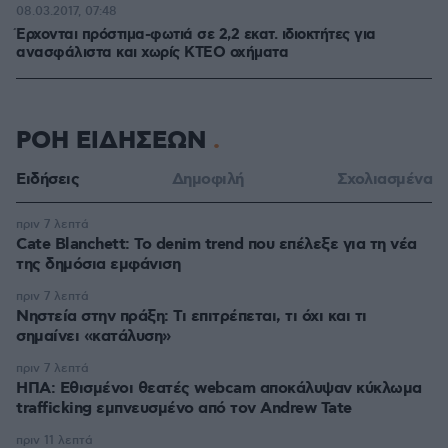
08.03.2017, 07:48
Έρχονται πρόστιμα-φωτιά σε 2,2 εκατ. ιδιοκτήτες για
ανασφάλιστα και χωρίς ΚΤΕΟ οχήματα
ΡΟΗ ΕΙΔΗΣΕΩΝ
Ειδήσεις
Δημοφιλή
Σχολιασμένα
πριν 7 λεπτά
Cate Blanchett: Το denim trend που επέλεξε για τη νέα
της δημόσια εμφάνιση
πριν 7 λεπτά
Νηστεία στην πράξη: Τι επιτρέπεται, τι όχι και τι
σημαίνει «κατάλυση»
πριν 7 λεπτά
ΗΠΑ: Εθισμένοι θεατές webcam αποκάλυψαν κύκλωμα
trafficking εμπνευσμένο από τον Andrew Tate
πριν 11 λεπτά