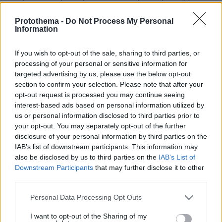
είναι ο Ματ Φέρφιλντ. Δραστηριοποιείται εδώ
Protothema -
Do Not Process My Personal
και 26 χρόνια μέσω Ολλανδίας στην ευρωπαϊκή
Information
ασφαλιστική αγορά, όπως και στην
αμερικανική με ιδιαίτερη έμφαση στις
If you wish to opt-out of the sale, sharing to third parties, or
εξαγορές. Διαθέτει σειρά αξιόλογων
processing of your personal or sensitive information for
επενδύσεων στον τομέα και κυρίως… πολύ
targeted advertising by us, please use the below opt-out
section to confirm your selection. Please note that after your
βαθιά τσέπη. Με καταγωγή από τη Σπάρτη, ο
opt-out request is processed you may continue seeing
γεννημένος στο Σικάγο Τζον Κουδούνης είναι
interest-based ads based on personal information utilized by
σήμερα επικεφαλής της Calamos Investments
us or personal information disclosed to third parties prior to
που διαχειρίζεται κεφάλαια 20 δισ. δολαρίων.
your opt-out. You may separately opt-out of the further
disclosure of your personal information by third parties on the
Λάτρης των πολεμικών τεχνών, ο πανύψηλος
IAB’s list of downstream participants. This information may
και εντυπωσιακός σε όγκο Κουδούνης φαίνεται
also be disclosed by us to third parties on the
IAB’s List of
να λειτουργεί και ως συνεκτικός δεσμός
Downstream Participants
that may further disclose it to other
μεταξύ των συνεταίρων του, καθώς στο σχήμα
third parties.
συμμετέχει και ο Τζον Κάλαμος, αλλά με άλλη
Please note that this website/app uses one or more Google
Personal Data Processing Opt Outs
εταιρεία του ομίλου του και όχι την Calamos
services and may gather and store information including but
Asset Management. Ο τελευταίος έγινε
not limited to your visit or usage behaviour. You may click to
I want to opt-out of the Sharing of my