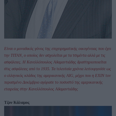
Είναι ο μοναδικός γόνος της επιχειρηματικής οικογένειας που έχει
την ΤΙΤΑΝ, ο οποίος δεν ασχολείται με τα τσιμέντα αλλά με τις
ασφάλειες. Η Κανελλόπουλος Αδαμαντιάδης δραστηριοποιείται
στις ασφάλειες από το 1935. Τα τελευταία χρόνια λειτουργούσε ως
ο ελληνικός κλάδος της αμερικανικής ΑΙG, μέχρι που η EXIN τον
περασμένο Δεκέμβριο αγόρασε το ποσοστό της αμερικανικής
εταιρείας στην Κανελλόπουλος Αδαμαντιάδης
Τζον Κάλαμος