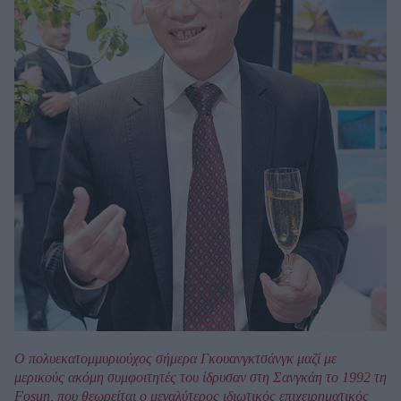
Ο πολυεκατομμυριούχος σήμερα Γκουανγκτσάνγκ μαζί με
μερικούς ακόμη συμφοιτητές του ίδρυσαν στη Σανγκάη το 1992 τη
Fοsun, που θεωρείται ο μεγαλύτερος ιδιωτικός επιχειρηματικός