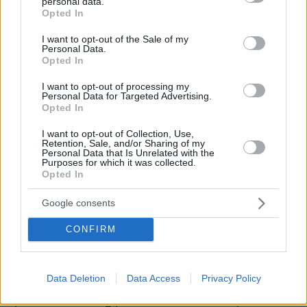
personal data.
grant or deny consent to Google and its third-party tags to
γνωστός στην ελληνική αγορά όταν επιχείρησε
Opted In
use your data for below specified purposes in below Google
να δημιουργήσει μια εξειδικευμένη τράπεζα,
consent section.
I want to opt-out of the Sale of my
εγχείρημα που τελικά δεν τελεσφόρησε. Ο
Personal Data.
Opted In
Κάλαμος, γιος Ελλήνων μεταναστών, ξεκίνησε
από το μανάβικο που είχαν οι γονείς του στο
I want to opt-out of processing my
Personal Data for Targeted Advertising.
Σικάγο και έφτασε το 2006 να φιγουράρει στη
Opted In
λίστα του «Forbes» ως ο 160ός πλουσιότερος
Αμερικάνος, με περιουσία αξίας 2 δισ.
I want to opt-out of Collection, Use,
Retention, Sale, and/or Sharing of my
δολαρίων. Συγγραφέας βιβλίων και
Personal Data that Is Unrelated with the
Purposes for which it was collected.
αρθρογράφος γνωστών αμερικανικών εντύπων,
Opted In
θεωρείται πρωτοπόρος στις στρατηγικές
επενδύσεων και στη διαχείριση κρίσεων. Οι
Google consents
σχέσεις των Ελληνοαμερικανών
CONFIRM
επιχειρηματιών που «χτυπούν» την Εθνική
Ασφαλιστική φτάνουν μέχρι και τον Λευκό
Οίκο. Ο Τζον Κουδούνης ξεκίνησε από τη
Data Deletion
Data Access
Privacy Policy
Merrill Lynch και η πρώτη του συμφωνία το 1989