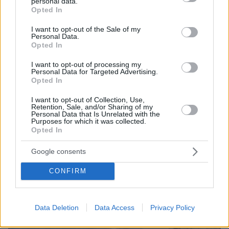
personal data.
grant or deny consent to Google and its third-party tags to
Opted In
use your data for below specified purposes in below Google
06.08.2026, 22:24
consent section.
Χρίστος Κούγιας: Η προσωπική μου ζωή δεν
I want to opt-out of the Sale of my
Personal Data.
μπορεί να είναι αντικείμενο φημών ή σεναρίων
Opted In
που παρουσιάζονται ως πραγματικά γεγονότα
I want to opt-out of processing my
Personal Data for Targeted Advertising.
Opted In
I want to opt-out of Collection, Use,
Retention, Sale, and/or Sharing of my
Personal Data that Is Unrelated with the
Purposes for which it was collected.
Opted In
Google consents
CONFIRM
Data Deletion
Data Access
Privacy Policy