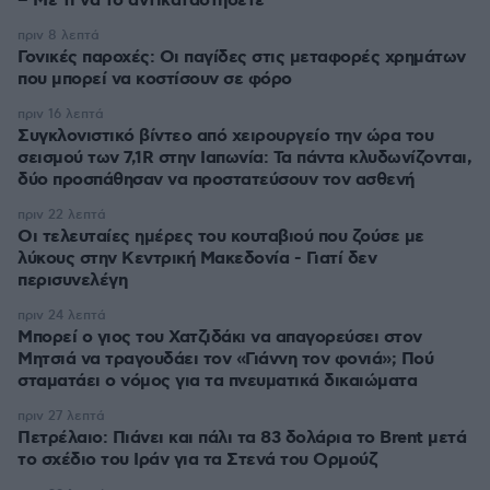
– Με τι να το αντικαταστήσετε
πριν 8 λεπτά
Γονικές παροχές: Οι παγίδες στις μεταφορές χρημάτων
που μπορεί να κοστίσουν σε φόρο
πριν 16 λεπτά
Συγκλονιστικό βίντεο από χειρουργείο την ώρα του
σεισμού των 7,1R στην Ιαπωνία: Τα πάντα κλυδωνίζονται,
δύο προσπάθησαν να προστατεύσουν τον ασθενή
πριν 22 λεπτά
Οι τελευταίες ημέρες του κουταβιού που ζούσε με
λύκους στην Κεντρική Μακεδονία - Γιατί δεν
περισυνελέγη
πριν 24 λεπτά
Μπορεί ο γιος του Χατζιδάκι να απαγορεύσει στον
Μητσιά να τραγουδάει τον «Γιάννη τον φονιά»; Πού
σταματάει ο νόμος για τα πνευματικά δικαιώματα
πριν 27 λεπτά
Πετρέλαιο: Πιάνει και πάλι τα 83 δολάρια το Brent μετά
το σχέδιο του Ιράν για τα Στενά του Ορμούζ