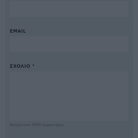
EMAIL
ΣΧΌΛΙΟ *
Απομένουν
2500
χαρακτήρες