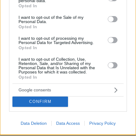
personal data.
grant or deny consent to Google and its third-party tags to
των τεχνικών προδιαγραφών και των
Opted In
use your data for below specified purposes in below Google
εμπορικών απαιτήσεων, προκειμένου να
consent section.
I want to opt-out of the Sale of my
προκηρυχθούν οι κύριοι διαγωνισμοί για την
Personal Data.
Opted In
κατασκευή των Σταθμών Μετατροπής και την
προμήθεια των ηλεκτρικών καλωδίων. Το GRITA
I want to opt-out of processing my
Personal Data for Targeted Advertising.
2 περιλαμβάνεται στη δεύτερη λίστα Έργων
Opted In
Κοινού και Αμοιβαίου Ενδιαφέροντος της
I want to opt-out of Collection, Use,
Ευρωπαϊκής Ένωσης.
Retention, Sale, and/or Sharing of my
Personal Data that Is Unrelated with the
Purposes for which it was collected.
Οι νησιωτικές διασυνδέσεις έχουν θετικό
Opted In
αποτύπωμα για την ασφάλεια εφοδιασμού των
Google consents
νησιών, τη μείωση των εκπομπών ρύπων καθώς
παύει η λειτουργία των τοπικών πετρελαϊκών
CONFIRM
σταθμών και για την ελάφρυνση του
λογαριασμού των Υπηρεσιών Κοινής Ωφέλειας
Data Deletion
Data Access
Privacy Policy
μέσω του οποίου χρηματοδοτείται το αυξημένο
κόστος παραγωγής ενέργειας στα νησιά.