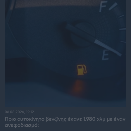
06.08.2026, 19:12
Ποιο αυτοκίνητο βενζίνης έκανε 1.980 χλμ με έναν
ανεφοδιασμό;