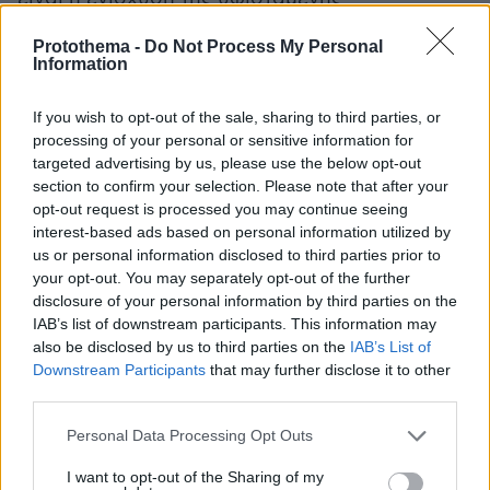
διασύνδεσης των ηλεκτρικών δικτύων Ελλάδας
Protothema -
Do Not Process My Personal
και Ιταλίας με μία νέα αμφίδρομης ροής
Information
υποθαλάσσια διασύνδεση συνεχούς ρεύματος
ισχύος 1.000 MW, η οποία θα τριπλασιάσει τα
If you wish to opt-out of the sale, sharing to third parties, or
σημερινά περιθώρια ανταλλαγών ηλεκτρικής
processing of your personal or sensitive information for
targeted advertising by us, please use the below opt-out
ενέργειας.
section to confirm your selection. Please note that after your
opt-out request is processed you may continue seeing
Οι δύο Διαχειριστές έχουν προκηρύξει τον
interest-based ads based on personal information utilized by
διαγωνισμό για τις έρευνες βυθού, οι οποίες θα
us or personal information disclosed to third parties prior to
your opt-out. You may separately opt-out of the further
καθορίσουν τη βέλτιστη όδευση των καλωδίων
disclosure of your personal information by third parties on the
και θα διασφαλίσουν τη μέγιστη τεχνική
IAB’s list of downstream participants. This information may
αξιοπιστία των υποβρυχίων εγκαταστάσεων.
also be disclosed by us to third parties on the
IAB’s List of
Επιπλέον, έχουν προχωρήσει στην έναρξη
Downstream Participants
that may further disclose it to other
third parties.
διαδικασιών για τις αναγκαίες περιβαλλοντικές
μελέτες και αδειοδοτήσεις.
Please note that this website/app uses one or more Google
Personal Data Processing Opt Outs
services and may gather and store information including but
not limited to your visit or usage behaviour. You may click to
I want to opt-out of the Sharing of my
Σε επόμενη φάση, θα ακολουθήσει η σύνταξη