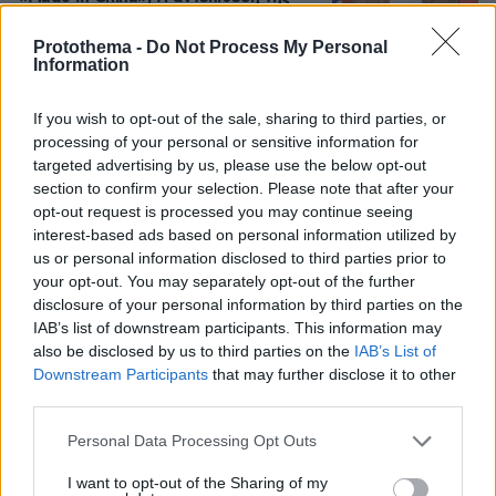
Κίνας απειλεί την κυριαρχία των ΗΠΑ
από την ΑΙ και τα αυτοκίνητα έως τη
Protothema -
Do Not Process My Personal
μάχη κατά του καρκίνου
Information
44
10.08.2026, 10:10
If you wish to opt-out of the sale, sharing to third parties, or
processing of your personal or sensitive information for
targeted advertising by us, please use the below opt-out
«Δεν ήταν κοντά στο παιδί και πριν
έναν μήνα το είχε αφήσει ξανά μόνο»
section to confirm your selection. Please note that after your
λέει ο ιδιοκτήτης του beach bar για
opt-out request is processed you may continue seeing
τον πατέρα του 4χρονου στην Πάρο
interest-based ads based on personal information utilized by
us or personal information disclosed to third parties prior to
10
πριν μία ώρα
your opt-out. You may separately opt-out of the further
disclosure of your personal information by third parties on the
IAB’s list of downstream participants. This information may
also be disclosed by us to third parties on the
IAB’s List of
Η 29χρονη με το χιτζάμπ που έκανε τη
Downstream Participants
that may further disclose it to other
Zendaya να μείνει με το στόμα
third parties.
ανοιχτό στο κόκκινο χαλί
Please note that this website/app uses one or more Google
79
10.08.2026, 07:31
Personal Data Processing Opt Outs
services and may gather and store information including but
not limited to your visit or usage behaviour. You may click to
I want to opt-out of the Sharing of my