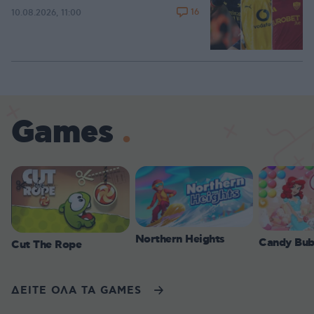
16
10.08.2026, 11:00
Games
Northern Heights
Candy Bub
Cut The Rope
ΔΕΙΤΕ ΟΛΑ ΤΑ GAMES