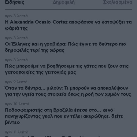
Ειδήσεις
Δημοφιλή
Σχολιασμένα
πριν 8 λεπτά
Η Alexandria Ocasio-Cortez αποφάσισε να καταψύξει τα
ωάριά της
πριν 8 λεπτά
Οι Έλληνες και η γραβιέρα: Πώς έγινε το δεύτερο πιο
δημοφιλές τυρί της χώρας
πριν 8 λεπτά
Πώς μπορούμε να βοηθήσουμε τις γάτες που ζουν στις
γατοαποικίες της γειτονιάς μας
πριν 9 λεπτά
Όταν τα δέντρα... μιλούν: Τι μπορούν να αποκαλύψουν
για την υγεία τους στοιχεία όπως η ροή των χυμών τους
πριν 10 λεπτά
Ποδοσφαιριστής στη Βραζιλία έπεσε στο... κενό
πανηγυρίζοντας γκολ που εν τέλει ακυρώθηκε, δείτε
βίντεο
πριν 11 λεπτά