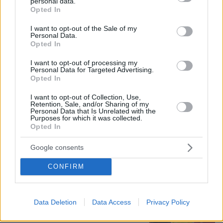
personal data.
grant or deny consent to Google and its third-party tags to
Opted In
use your data for below specified purposes in below Google
Τη Υπερμάχω: Η νύχτα του Αυγούστου
consent section.
I want to opt-out of the Sale of my
πριν από 1.400 χρόνια, που γέννησε
Personal Data.
τον Ακάθιστο Ύμνο
Opted In
131
09.08.2026, 22:48
I want to opt-out of processing my
Personal Data for Targeted Advertising.
Opted In
I want to opt-out of Collection, Use,
Retention, Sale, and/or Sharing of my
Καρυστιανού: Περιμένω αποδείξεις
Personal Data that Is Unrelated with the
Purposes for which it was collected.
από τον Αυγερινό, θα υπάρξουν
Opted In
νομικές συνέπειες για όσους δεν
εξηγήσουν όσα λένε
Google consents
143
10.08.2026, 08:45
CONFIRM
Τζόλης, Καρέτσας, Κουλιεράκης: Γιατί
Data Deletion
Data Access
Privacy Policy
η Ευρώπη έδωσε €90 εκατ. για τρία
ταλέντα από την Ελλάδα