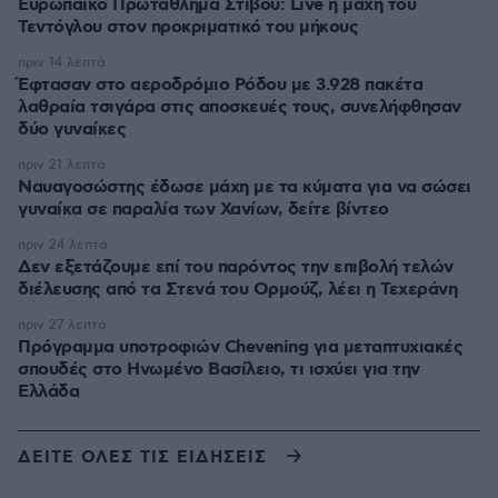
Ευρωπαϊκό Πρωτάθλημα Στίβου: Live η μάχη του
Τεντόγλου στον προκριματικό του μήκους
πριν 14 λεπτά
Έφτασαν στο αεροδρόμιο Ρόδου με 3.928 πακέτα
λαθραία τσιγάρα στις αποσκευές τους, συνελήφθησαν
δύο γυναίκες
πριν 21 λεπτά
Ναυαγοσώστης έδωσε μάχη με τα κύματα για να σώσει
γυναίκα σε παραλία των Χανίων, δείτε βίντεο
πριν 24 λεπτά
Δεν εξετάζουμε επί του παρόντος την επιβολή τελών
διέλευσης από τα Στενά του Ορμούζ, λέει η Τεχεράνη
πριν 27 λεπτά
Πρόγραμμα υποτροφιών Chevening για μεταπτυχιακές
σπουδές στο Ηνωμένο Βασίλειο, τι ισχύει για την
Ελλάδα
ΔΕΙΤΕ ΟΛΕΣ ΤΙΣ ΕΙΔΗΣΕΙΣ