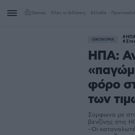
Games
Όλες οι Ειδήσεις
Ελλάδα
Πρωτοσέλι
ΗΠ
ΟΙΚΟΝΟΜΙΑ
Στε
ΗΠΑ: Αν
«παγώμ
φόρο στ
των τιμ
Σύμφωνα με στο
βενζίνης στις 
- Οι καταναλωτ