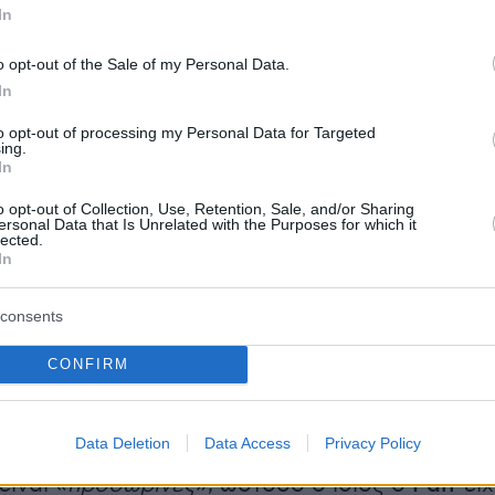
In
o opt-out of the Sale of my Personal Data.
ιμούν ότι η περιορισμένη αυτή μείωση
In
εν θα αρκούσε για να ανακουφίσει ουσιαστικ
to opt-out of processing my Personal Data for Targeted
α εισοδηματικά στρώματα, τα οποία πλήττοντα
ing.
In
από τη μεγάλη αύξηση στις τιμές των καυσίμω
o opt-out of Collection, Use, Retention, Sale, and/or Sharing
ersonal Data that Is Unrelated with the Purposes for which it
μια παρατεταμένη αναστολή του φόρου θα
lected.
In
έχει σημαντικές επιπτώσεις στο Highway Trust
σπονδιακό ταμείο που χρηματοδοτεί κυρίως
consents
ας και συντήρησης υποδομών στις Ηνωμένες
ι βασίζεται σε μεγάλο βαθμό στα έσοδα από τ
CONFIRM
αυσίμων.
Data Deletion
Data Access
Privacy Policy
Τραμπ
έχει υποστηρίξει ότι οι υψηλές τιμές
είναι «
προσωρινές
», ωστόσο ο ίδιος ο
Ράιτ
είχ