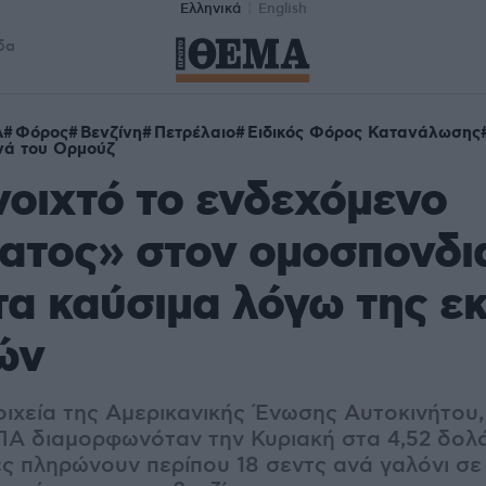
Ελληνικά
English
δα
Α
Φόρος
Βενζίνη
Πετρέλαιο
Ειδικός Φόρος Κατανάλωσης
νά του Ορμούζ
οιχτό το ενδεχόμενο
ατος» στον ομοσπονδι
α καύσιμα λόγω της εκ
ών
ιχεία της Αμερικανικής Ένωσης Αυτοκινήτου, 
ΗΠΑ διαμορφωνόταν την Κυριακή στα 4,52 δολά
ές πληρώνουν περίπου 18 σεντς ανά γαλόνι σε