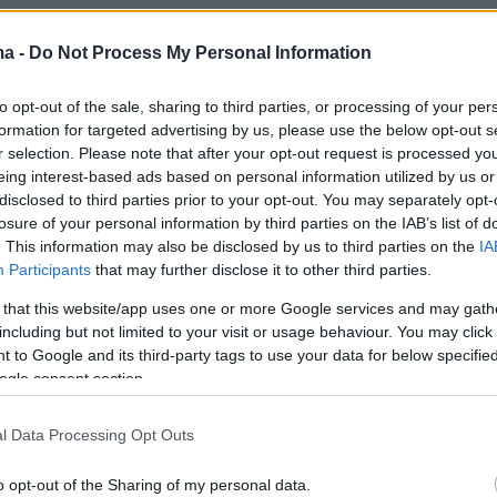
ma -
Do Not Process My Personal Information
τοιχεία της
Αμερικανικής Ένωσης Αυτοκινήτ
 τιμή της
βενζίνης
στις ΗΠΑ διαμορφωνόταν
to opt-out of the sale, sharing to third parties, or processing of your per
formation for targeted advertising by us, please use the below opt-out s
στα
4,52 δολάρια ανά γαλόνι
.
r selection. Please note that after your opt-out request is processed y
eing interest-based ads based on personal information utilized by us or
ί καταναλωτές πληρώνουν σήμερα λίγο
disclosed to third parties prior to your opt-out. You may separately opt-
losure of your personal information by third parties on the IAB’s list of
 από
18 σεντς
ανά γαλόνι σε ομοσπονδιακούς
. This information may also be disclosed by us to third parties on the
IA
τη
βενζίνη
και περίπου
24 σεντς
για το
ντίζελ
.
Participants
that may further disclose it to other third parties.
 καταργούνταν προσωρινά, η μέση τιμή της
 that this website/app uses one or more Google services and may gath
 υποχωρούσε θεωρητικά στα
4,34 δολάρια ανά
including but not limited to your visit or usage behaviour. You may click 
 to Google and its third-party tags to use your data for below specifi
ogle consent section.
μή αυτή παραμένει σημαντικά υψηλότερη από 
l Data Processing Opt Outs
ανά γαλόνι που ίσχυαν δύο ημέρες πριν από τ
ολέμου με το Ιράν από την κυβέρνηση
Τραμπ
.
o opt-out of the Sharing of my personal data.