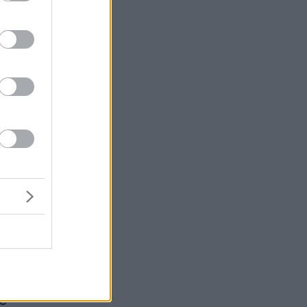
ά
ι
ν.
η
ε